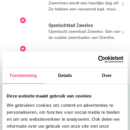
Zwemmen wordt een heerlijke dag uit!
Ze hebben een verwarmd bad, mooie
speeltuin en een kiosk.
Openluchtbad Zweeloo
Openlucht zwembad Zweeloo. Eén van
de oudste zwembaden van Drenthe.
Zwemmen in Zuidwolde
Het is heerlijk vertoeven in
openluchtbad de Waterlelie in
Zuidwolde! Zwemmen, glijden en
Toestemming
Details
Over
spelen!
Uitgelicht
Deze website maakt gebruik van cookies
We gebruiken cookies om content en advertenties te
personaliseren, om functies voor social media te bieden
en om ons websiteverkeer te analyseren. Ook delen we
informatie over uw gebruik van onze site met onze