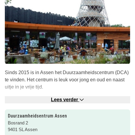
Sinds 2015 is in Assen het Duurzaamheidscentrum (DCA)
te vinden. Het centrum is leuk voor jong en oud en naast
uitje in je vrije tijd.
Er zijn dagelijks verschillende activiteiten te doen,
Lees verder
begeleid maar ook om zelfstandig te doen, en vanaf het
centrum zijn er wandelroutes te lopen in het Asserbos.
Duurzaamheidsentrum Assen
Het Duurzaamheidscentrum beschikt over horeca
Bosrand 2
gelegenheden met uitzicht op het Asserbos en
9401 SL Assen