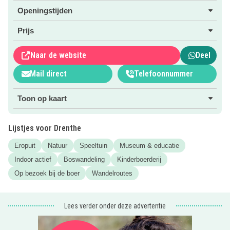
kinderboerderij De Hofstede.
Openingstijden
Parkeren is mogelijk op parkeerterrein de Stadsbroek. Om
Prijs
hier te komen kan de Bonte Wever aangehouden worden.
Vanaf het parkeerterrein is het ongeveer 200 meter lopen.
Naar de website
Deel
Nieuwsgierig geworden? Klik op de “roze website” button!
Mail direct
Telefoonnummer
Toon op kaart
Lijstjes voor Drenthe
Eropuit
Natuur
Speeltuin
Museum & educatie
Indoor actief
Boswandeling
Kinderboerderij
Op bezoek bij de boer
Wandelroutes
Lees verder onder deze advertentie