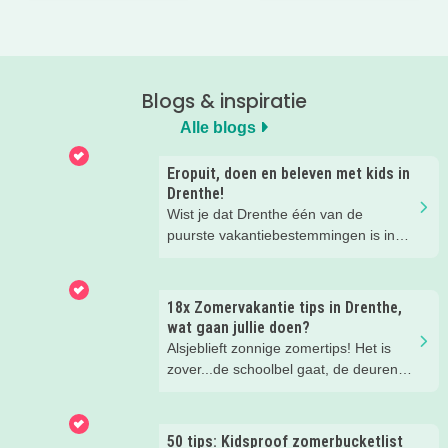
Blogs & inspiratie
Alle blogs
Eropuit, doen en beleven met kids in
Drenthe!
Wist je dat Drenthe één van de
puurste vakantiebestemmingen is in
Nederland? Of je nu actief wilt
genieten van de prachtige natuur of er
een gezellig dagje op uit wilt, met je
18x Zomervakantie tips in Drenthe,
kinderen in Drenthe is van alles te
wat gaan jullie doen?
beleven. Binnen en buiten en voor jong
Alsjeblieft zonnige zomertips! Het is
en oud. Wij verzamelden toffe tips om
zover...de schoolbel gaat, de deuren
tijdens je vakantie in Drenthe te doen
zwaaien open en de kinderen komen
met de kids!
huppelend naar buiten. Zes weken
vakantie, heerlijk! Maar er zullen ook
50 tips: Kidsproof zomerbucketlist