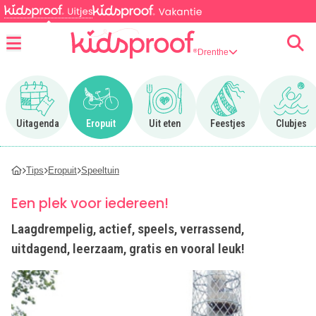
Drenthe
Menu
Ga naar Uitagenda
Ga naar Eropuit
Ga naar Uit eten
Ga naar Feestjes
Ga n
Uitagenda
Eropuit
Uit eten
Feestjes
Clubjes
Tips
Eropuit
Speeltuin
Een plek voor iedereen!
Laagdrempelig, actief, speels, verrassend,
uitdagend, leerzaam, gratis en vooral leuk!