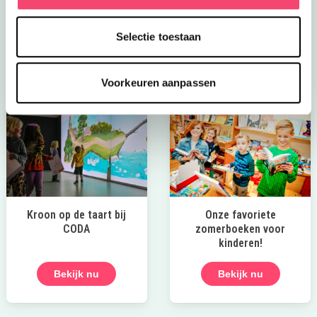
zwemplekken. Of ontdek een van de andere
spannende uitjes deze zomer!
Selectie toestaan
Naar de tips!
Voorkeuren aanpassen
Kroon op de taart bij
Onze favoriete
CODA
zomerboeken voor
kinderen!
Bekijk nu
Bekijk nu