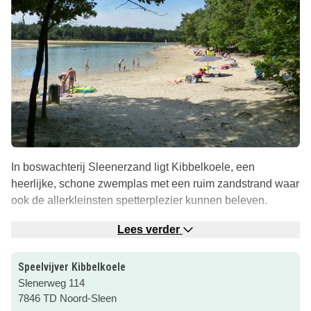
In boswachterij Sleenerzand ligt Kibbelkoele, een
heerlijke, schone zwemplas met een ruim zandstrand waar
ook de allerkleinsten spetterplezier kunnen beleven.
Bij de kiosk kun je terecht voor eten en drinken en er is
Lees verder
volop picknickgelegenheid. En er zijn ook toiletten
(waarvan één voor gehandicapten) aanwezig.
Speelvijver Kibbelkoele
Slenerweg 114
7846 TD Noord-Sleen