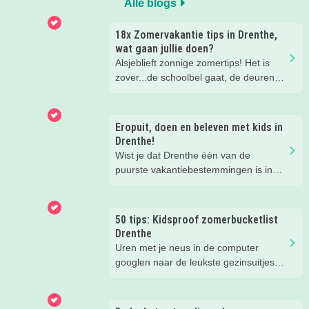
Alle blogs
18x Zomervakantie tips in Drenthe,
wat gaan jullie doen?
Alsjeblieft zonnige zomertips! Het is
zover...de schoolbel gaat, de deuren
zwaaien open en de kinderen komen
huppelend naar buiten. Zes weken
vakantie, heerlijk! Maar er zullen ook
Eropuit, doen en beleven met kids in
momenten zijn waarop ze zich
Drenthe!
vervelen. Denk dan nog even terug
Wist je dat Drenthe één van de
aan deze nieuwsbrief met tips.
puurste vakantiebestemmingen is in
Nederland? Of je nu actief wilt
genieten van de prachtige natuur of er
een gezellig dagje op uit wilt, met je
50 tips: Kidsproof zomerbucketlist
kinderen in Drenthe is van alles te
Drenthe
beleven. Binnen en buiten en voor jong
Uren met je neus in de computer
en oud. Wij verzamelden toffe tips om
googlen naar de leukste gezinsuitjes
tijdens je vakantie in Drenthe te doen
voor de zomer... Dat hoeft niet meer!
met de kids!
Deze zomerbucketlist staat vol met
leuke dingen in Drenthe die je gedaan