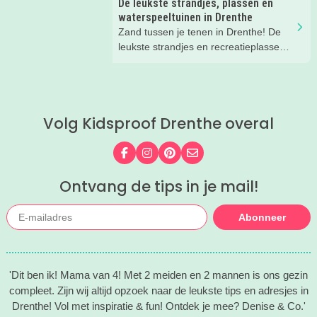
De leukste strandjes, plassen en
moet hebben met kinderen. Zo vul je
waterspeeltuinen in Drenthe
makkelijk de hele zomervakantie.
Zand tussen je tenen in Drenthe! De
leukste strandjes en recreatieplassen.
Zodra de zon zich laat zien, krijgen we
spontaan zin in een dagje waterpret!
Gelukkig hoef je voor een heerlijk
strandgevoel niet naar de kust.
Volg Kidsproof Drenthe overal
Drenthe barst van de mooie
recreatieplassen, zwemmeren en
strandjes waar kinderen kunnen
Volg ons op Facebook
Volg ons op Instagram
Volg ons op Pinterest
Mail ons
spelen, zwemmen en zandkastelen
bouwen
Ontvang de tips in je mail!
Abonneer
'Dit ben ik! Mama van 4! Met 2 meiden en 2 mannen is ons gezin
compleet. Zijn wij altijd opzoek naar de leukste tips en adresjes in
Drenthe! Vol met inspiratie & fun! Ontdek je mee? Denise & Co.'