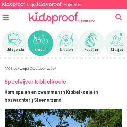
Drenthe
Menu
Ga naar Uitagenda
Ga naar Eropuit
Ga naar Uit eten
Ga naar Feestjes
Ga n
Uitagenda
Eropuit
Uit eten
Feestjes
Clubjes
Tips
Eropuit
Outdoor actief
Speelvijver Kibbelkoele
Kom spelen en zwemmen in Kibbelkoele in
boswachterij Sleenerzand.