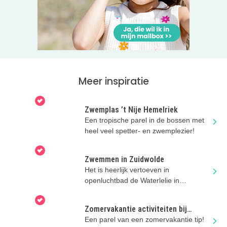
Meer inspiratie
Zwemplas ’t Nije Hemelriek
Een tropische parel in de bossen met
heel veel spetter- en zwemplezier!
Zwemmen in Zuidwolde
Het is heerlijk vertoeven in
openluchtbad de Waterlelie in
Zuidwolde! Zwemmen, glijden en
spelen!
Zomervakantie activiteiten bij
Miramar Zeemuseum
Een parel van een zomervakantie tip!