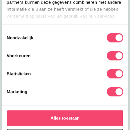
partners kunnen deze gegevens combineren met andere
informatie die u aan ze heeft verstrekt of die ze hebben
verzameld op basis van uw gebruik van hun services.
Toestemmingsselectie
Noodzakelijk
Voorkeuren
Statistieken
Marketing
De leukste zomervakantie tips in Drenthe
Ontdek de leukste zomer gezin tips in en om Drenthe.
Van kidsproof festival tot verkoelende speeltuinen en
Alles toestaan
zwemplekken. Of ontdek een van de andere
spannende uitjes deze zomer!