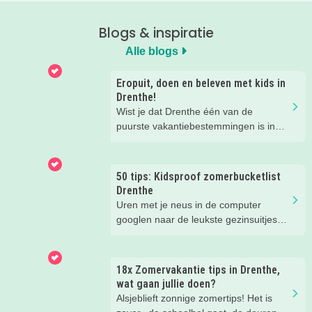
Blogs & inspiratie
Alle blogs
Eropuit, doen en beleven met kids in
Drenthe!
Wist je dat Drenthe één van de
puurste vakantiebestemmingen is in
Nederland? Of je nu actief wilt
genieten van de prachtige natuur of er
een gezellig dagje op uit wilt, met je
50 tips: Kidsproof zomerbucketlist
kinderen in Drenthe is van alles te
Drenthe
beleven. Binnen en buiten en voor jong
Uren met je neus in de computer
en oud. Wij verzamelden toffe tips om
googlen naar de leukste gezinsuitjes
tijdens je vakantie in Drenthe te doen
voor de zomer... Dat hoeft niet meer!
met de kids!
Deze zomerbucketlist staat vol met
leuke dingen in Drenthe die je gedaan
18x Zomervakantie tips in Drenthe,
moet hebben met kinderen. Zo vul je
wat gaan jullie doen?
makkelijk de hele zomervakantie.
Alsjeblieft zonnige zomertips! Het is