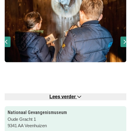
Lees verder
Voor het hele gezin is er van alles te doen en te beleven in
Nationaal Gevangenismuseum
het Gevangenismuseum.
Oude Gracht 1
9341 AA Veenhuizen
Het Gevangenismuseum