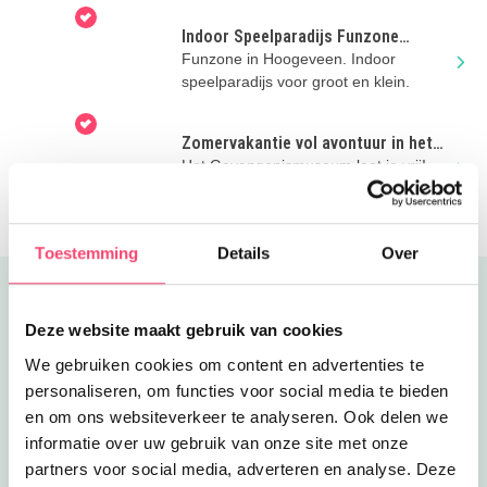
Wil je een nachtje in het Gevangenismuseum blijven en
logeren op een unieke locatie? Dat kan! Vijf voormalig
Indoor Speelparadijs Funzone
bewaarderswoningen op het terrein van het
Hoogeveen
Funzone in Hoogeveen. Indoor
Gevangenismuseum zijn verbouwd tot sfeervolle, moderne
speelparadijs voor groot en klein.
appartementen. Er zijn vakantiewoningen voor twee, vier
en zes personen. Elke vakantiewoning is anders. De oude
Zomervakantie vol avontuur in het
elementen in de woningen zijn zoveel mogelijk bewaard.
Gevangenismuseum
Het Gevangenismuseum laat je vrij!
Zo vind je er een oude schoorsteenmantel, een granieten
Voor het hele gezin is er van alles te
aanrechtblad en de originele balkenconstructie.
doen en te beleven in de zomer!
Toestemming
Details
Over
Nieuwsgierig geworden? Klik op de roze button voor meer
informatie!
Uitgelicht
Deze website maakt gebruik van cookies
We gebruiken cookies om content en advertenties te
personaliseren, om functies voor social media te bieden
en om ons websiteverkeer te analyseren. Ook delen we
informatie over uw gebruik van onze site met onze
partners voor social media, adverteren en analyse. Deze