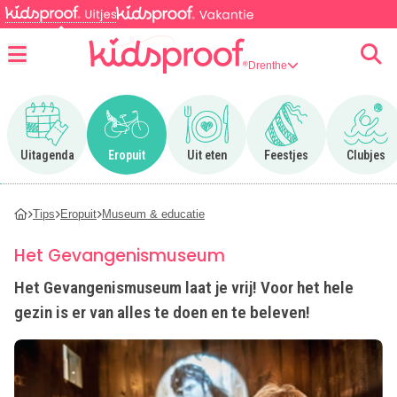
Drenthe
Menu
Ga naar Uitagenda
Ga naar Eropuit
Ga naar Uit eten
Ga naar Feestjes
Ga n
Uitagenda
Eropuit
Uit eten
Feestjes
Clubjes
Tips
Eropuit
Museum & educatie
Het Gevangenismuseum
Het Gevangenismuseum laat je vrij! Voor het hele
gezin is er van alles te doen en te beleven!