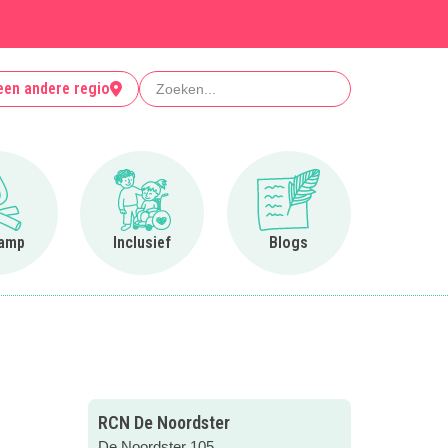
Zoeken
een andere regio
Ga naar Op kamp
Ga naar Inclusief
Ga naar Blogs
amp
Inclusief
Blogs
RCN De Noordster
De Noordster 105