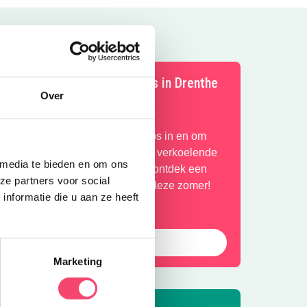
e leukste zomervakantie tips in Drenthe
Over
ntdek de leukste zomer gezin tips in en om
renthe. Van kidsproof festival tot verkoelende
 media te bieden en om ons
peeltuinen en zwemplekken. Of ontdek een
ze partners voor social
an de andere spannende uitjes deze zomer!
nformatie die u aan ze heeft
Naar de tips!
Marketing