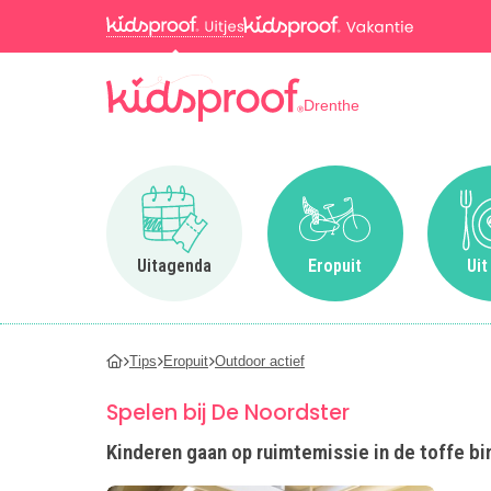
Drenthe
Ga naar Uitagenda
Ga naar Eropuit
Uitagenda
Eropuit
Uit
Tips
Eropuit
Outdoor actief
Spelen bij De Noordster
Kinderen gaan op ruimtemissie in de toffe bi