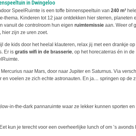
enspeeltuin in Dwingeloo
ndoor SpeelRuimte is een toffe binnenspeeltuin van
240 m²
hele
te-thema. Kinderen tot 12 jaar ontdekken hier sterren, planeten 
en vanuit de controlroom hun eigen
ruimtemissie
aan. Weer of 
 hier zijn ze uren zoet.
jl de kids door het heelal klauteren, relax jij met een drankje op
s. Er is
gratis wifi in de brasserie
, op het horecaterras én in de
lRuimte.
Mercurius naar Mars, door naar Jupiter en Saturnus. Via versch
r en voelen ze zich echte astronauten. En ja… springen op de 
glow-in-the-dark pannaruimte waar ze lekker kunnen sporten en
et kun je terecht voor een overheerlijke lunch of om ’s avonds 