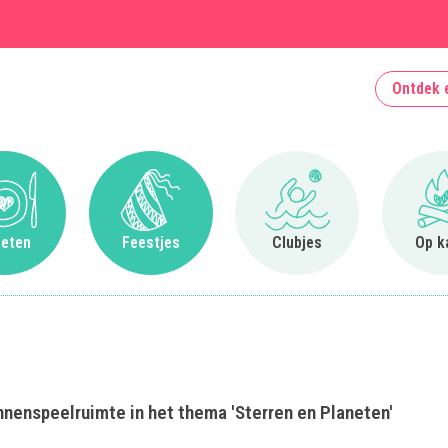
Ontdek 
Ga naar Uit eten
Ga naar Feestjes
Ga naar Clubjes
 eten
Feestjes
Clubjes
Op k
nnenspeelruimte in het thema 'Sterren en Planeten'