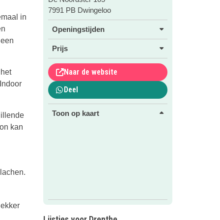
7991 PB Dwingeloo
maal in
en
Openingstijden
geen
Prijs
Naar de website
 het
 Indoor
Deel
Toon op kaart
illende
zon kan
 lachen.
lekker
Lijstjes voor Drenthe