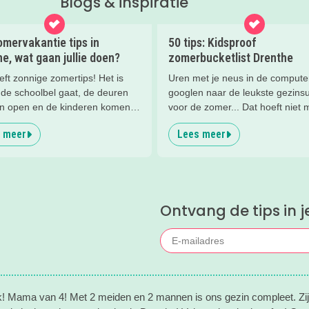
Blogs & inspiratie
mervakantie tips in
50 tips: Kidsproof
e, wat gaan jullie doen?
zomerbucketlist Drenthe
ieft zonnige zomertips! Het is
Uren met je neus in de compute
.de schoolbel gaat, de deuren
googlen naar de leukste gezinsu
n open en de kinderen komen
voor de zomer... Dat hoeft niet 
end naar buiten. Zes weken
Deze zomerbucketlist staat vol 
 meer
Lees meer
e, heerlijk! Maar er zullen ook
leuke dingen in Drenthe die je 
en zijn waarop ze zich
moet hebben met kinderen. Zo v
en. Denk dan nog even terug
makkelijk de hele zomervakantie
e nieuwsbrief met tips.
Ontvang de tips in j
ik! Mama van 4! Met 2 meiden en 2 mannen is ons gezin compleet. Zijn 