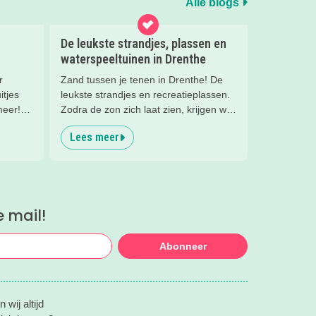
Alle blogs
De leukste strandjes, plassen en
waterspeeltuinen in Drenthe
r
Zand tussen je tenen in Drenthe! De
itjes
leukste strandjes en recreatieplassen.
meer!
Zodra de zon zich laat zien, krijgen we
met
spontaan zin in een dagje waterpret!
Lees meer
gedaan
Gelukkig hoef je voor een heerlijk
ul je
strandgevoel niet naar de kust.
.
Drenthe barst van de mooie
recreatieplassen, zwemmeren en
strandjes waar kinderen kunnen
e mail!
spelen, zwemmen en zandkastelen
bouwen
Abonneer
wij altijd