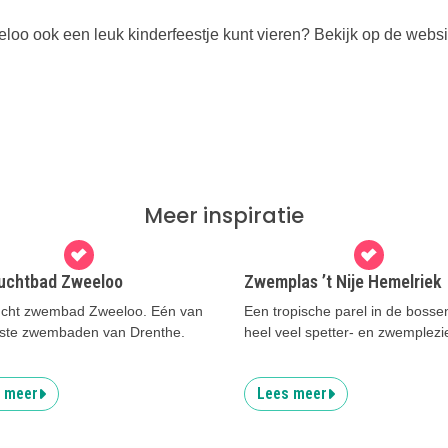
eloo ook een leuk kinderfeestje kunt vieren? Bekijk op de websi
Meer inspiratie
uchtbad Zweeloo
Zwemplas ’t Nije Hemelriek
cht zwembad Zweeloo. Eén van
Een tropische parel in de bosse
ste zwembaden van Drenthe.
heel veel spetter- en zwemplezi
 meer
Lees meer