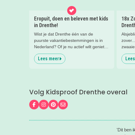
Eropuit, doen en beleven met kids
18x Zo
in Drenthe!
Drenth
Wist je dat Drenthe één van de
Alsjebl
puurste vakantiebestemmingen is in
zover..
Nederland? Of je nu actief wilt genieten
zwaaie
van de prachtige natuur of er een
huppel
Lees meer
Lees
gezellig dagje op uit wilt, met je
vakanti
kinderen in Drenthe is van alles te
moment
beleven. Binnen en buiten en voor jong
vervel
en oud. Wij verzamelden toffe tips om
aan dez
tijdens je vakantie in Drenthe te doen
Volg Kidsproof Drenthe overal
met de kids!
Volg ons op Facebook
Volg ons op Instagram
Volg ons op Pinterest
Mail ons
'Dit ben 