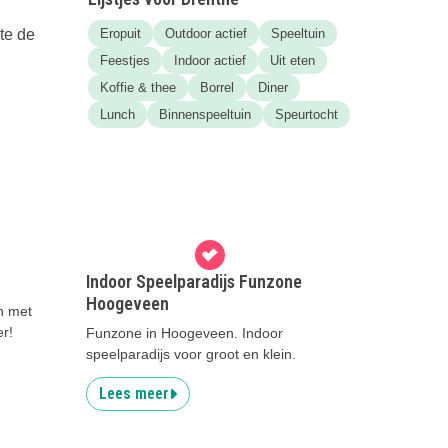
te de
Eropuit
Outdoor actief
Speeltuin
Feestjes
Indoor actief
Uit eten
Koffie & thee
Borrel
Diner
Lunch
Binnenspeeltuin
Speurtocht
Indoor Speelparadijs Funzone
Hoogeveen
n met
er!
Funzone in Hoogeveen. Indoor
speelparadijs voor groot en klein.
Lees meer