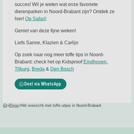
succes! Wil je weten wat onze favoriete
dierenparken in Noord-Brabant zijn? Ontdek ze
Deze link opent in een nieuwe tab
hier!
Op Safari!
Geniet van deze fijne weken!
Liefs Sanne, Klazien & Carlijn
Op zoek naar nog meer toffe tips in Noord-
Deze link op
Brabant: check het op Kidsproof
Eindhoven
,
Deze link opent in een nieuwe tab
Deze link opent in een nieuwe tab
Deze link opent in een nieu
Tilburg
,
Breda
&
Den Bosch
Deel via WhatsApp
Blogs
Hét overzicht met toffe uitjes in Noord-Brabant.