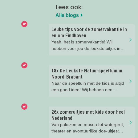
Lees ook:
Alle blogs
Leuke tips voor de zomervakantie in
en om Eindhoven
Yeah, het is zomervakantie! Wij
hebben voor jou de leukste uitjes in
Eindhoven en omgeving op een rijtje
gezet! Heel veel plezier!
18x De Leukste Natuurspeeltuin in
Noord-Brabant
Naar de speeltuin met de kids is altijd
een goed idee! Wij hebben een
overzicht gemaakt van de leukste
natuurspeeltuinen in de Provincie
Noord-Brabant!
26x zomeruitjes met kids door heel
Nederland
Van paleizen en musea tot waterpret,
theater en avontuurlijke doe-uitjes:
ontdek 26 favoriete zomeruitjes voor