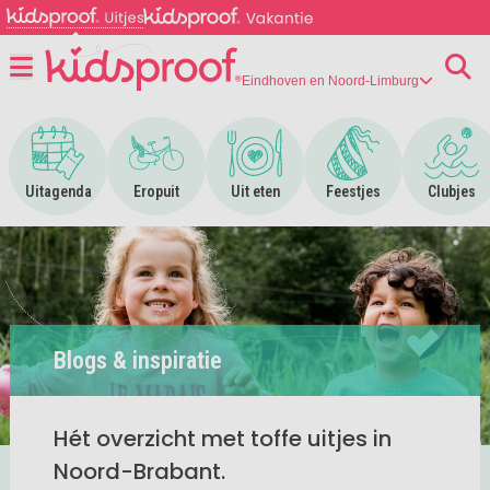
Eindhoven en Noord-Limburg
Menu
Ga naar Uitagenda
Ga naar Eropuit
Ga naar Uit eten
Ga naar Feestjes
Ga n
Uitagenda
Eropuit
Uit eten
Feestjes
Clubjes
Blogs & inspiratie
Hét overzicht met toffe uitjes in
Noord-Brabant.