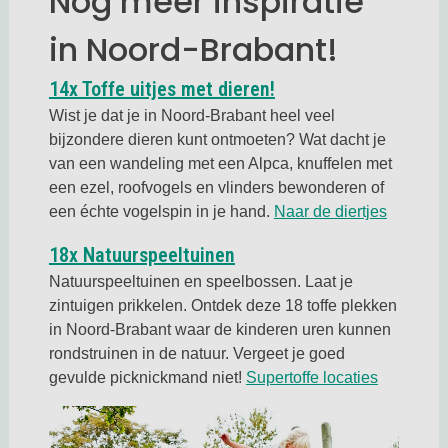
Nog meer inspiratie
in Noord-Brabant!
Deze link opent in e
14x Toffe uitjes met dieren!
Wist je dat je in Noord-Brabant heel veel
bijzondere dieren kunt ontmoeten? Wat dacht je
van een wandeling met een Alpca, knuffelen met
een ezel, roofvogels en vlinders bewonderen of
Deze lin
een échte vogelspin in je hand.
Naar de diertjes
Deze link opent in een ni
18x Natuurspeeltuinen
Natuurspeeltuinen en speelbossen. Laat je
zintuigen prikkelen. Ontdek deze 18 toffe plekken
in Noord-Brabant waar de kinderen uren kunnen
rondstruinen in de natuur. Vergeet je goed
Deze link
gevulde picknickmand niet!
Supertoffe locaties