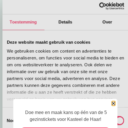
bekijken!
Echte Triceratops in Tilburg!
Toestemming
Details
Over
Wow! Wil jij een dino komen bekijken die 67
miljoen jaar geleden in Amerika rondliep? Dat
Deze website maakt gebruik van cookies
kan! Kom naar de LocHal. Er zijn ook leuke
workshops. Zoals dino’s kleien, je eigen digitale
We gebruiken cookies om content en advertenties te
prentenboek over de dino maken en dino’s
personaliseren, om functies voor social media te bieden en
Deze link open
natekenen.
Reserveer je tijdsslot: Vol=Vol
om ons websiteverkeer te analyseren. Ook delen we
informatie over uw gebruik van onze site met onze
partners voor social media, adverteren en analyse. Deze
partners kunnen deze gegevens combineren met andere
informatie die u aan ze heeft verstrekt of die ze hebben
verzameld op basis van uw gebruik van hun services.
Sluiten
Doe mee en maak kans op één van de 5
Toestemmingsselectie
gezinstickets voor Kasteel de Haar!
Noodzakelijk