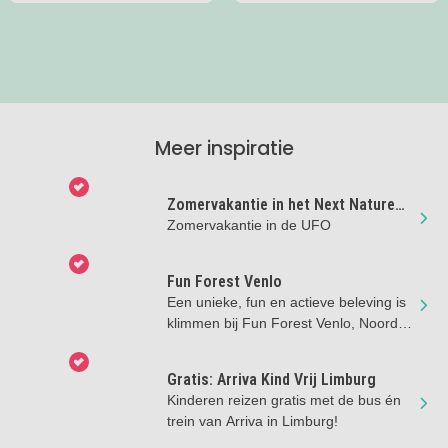
Meer inspiratie
Zomervakantie in het Next Nature
Museum
Zomervakantie in de UFO
Fun Forest Venlo
Een unieke, fun en actieve beleving is
klimmen bij Fun Forest Venlo, Noord-
Limburg.
Gratis: Arriva Kind Vrij Limburg
Kinderen reizen gratis met de bus én
trein van Arriva in Limburg!