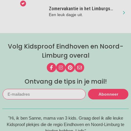
Zomervakantie in het Limburgs
Museum
Een leuk dagje uit.
Volg Kidsproof Eindhoven en Noord-
Limburg overal
Volg ons op Facebook
Volg ons op Instagram
Volg ons op Pinterest
Mail ons
Ontvang de tips in je mail!
Abonneer
"Hi, ik ben Sanne, mama van 3 kids. Graag deel ik alle leuke
Kidsproof plekjes die de regio Eindhoven en Noord-Limburg te
bieden hebben. Liefs"