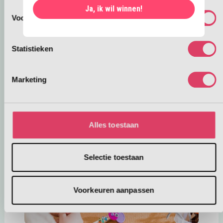
Ja, ik wil winnen!
Voorkeuren
Deze link opent in een nie
Museum Kids Factory
Knutselen, solderen, tekenen met een 3D-pen en
Statistieken
meer. Kom deze zomer spelenderwijs techniek
ontdekken in het Philips Museum. Kids lopen
Marketing
trots naar buiten met zelfgemaakte bewegende of
Deze link opent in 
lichtgevende creaties!
Ontdek meer!
Alles toestaan
Selectie toestaan
Voorkeuren aanpassen