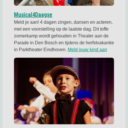
Deze link opent in een nieuwe t
Musical4Daagse
Meld je aan! 4 dagen zingen, dansen en acteren,
met een voorstelling op de laatste dag. Dit toffe
zomerkamp wordt gehouden in Theater aan de
Parade in Den Bosch en tijdens de herfstvakantie
Deze link 
in Parktheater Eindhoven.
Meld jouw kind aan