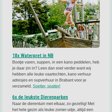
Deze link opent in een nieuw
18x Waterpret in NB
Bootje varen, suppen, in een kano peddelen, heb
je daar zin in? Lees dan snel verder want wij
hebben alle leuke vaartochten, kano verhuur
adresjes en supverhuur in Brabant voor je
Deze link opent in een nieuw
verzameld.
Spetter, spatter!
Deze link opent in ee
6x de leukste Dierenparken
Naar de dierentuin met elkaar, zo gezellig! Met
het hele gezin als leuke zomer-uitje, altijd een