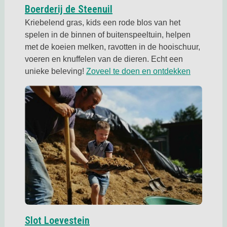
Deze link opent in een nieu
Boerderij de Steenuil
Kriebelend gras, kids een rode blos van het
spelen in de binnen of buitenspeeltuin, helpen
met de koeien melken, ravotten in de hooischuur,
voeren en knuffelen van de dieren. Echt een
Deze link 
unieke beleving!
Zoveel te doen en ontdekken
Deze link opent in een nieuwe ta
Slot Loevestein