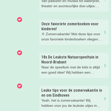
Van paleizen en musea tot waterpret,
theater en avontuurlijke doe-uitjes:
ontdek 26 favoriete zomeruitjes voor
gezinnen door heel Nederland.
Onze favoriete zomerboeken voor
kinderen!
🌞 Zomervakantie! Met deze tips voor
onze favoriete kinderboeken vliegen
de weken voorbij.
18x De Leukste Natuurspeeltuin in
Noord-Brabant
Naar de speeltuin met de kids is altijd
een goed idee! Wij hebben een
overzicht gemaakt van de leukste
natuurspeeltuinen in de Provincie
Noord-Brabant!
Leuke tips voor de zomervakantie in
en om Eindhoven
Yeah, het is zomervakantie! Wij
hebben voor jou de leukste uitjes in
Eindhoven en omgeving op een rijtje