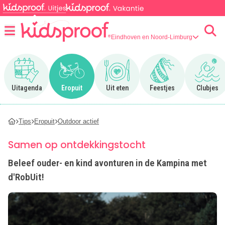
Eindhoven en Noord-Limburg
Menu
Ga naar Uitagenda
Ga naar Eropuit
Ga naar Uit eten
Ga naar Feestjes
Ga n
Uitagenda
Eropuit
Uit eten
Feestjes
Clubjes
Tips
Eropuit
Outdoor actief
Samen op ontdekkingstocht
Beleef ouder- en kind avonturen in de Kampina met
d'RobUit!