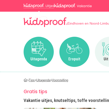
Eindhoven en Noord-Limb
Ga naar Uitagenda
Ga naar Eropuit
Uitagenda
Eropuit
Uit
Tips
Uitagenda
Voorstelling
Gratis tips
Vakantie uitjes, knutseltips, toffe voorstelli