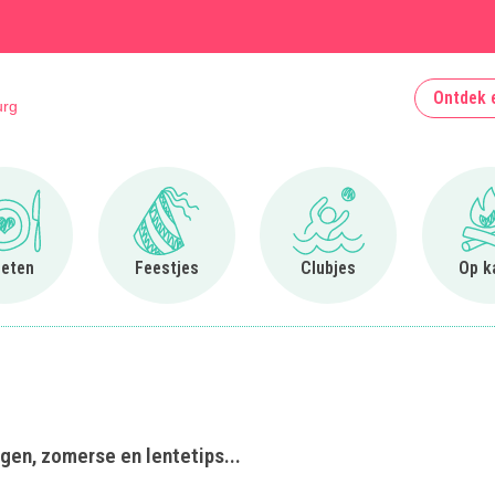
Ontdek 
urg
Ga naar Uit eten
Ga naar Feestjes
Ga naar Clubjes
 eten
Feestjes
Clubjes
Op k
ngen, zomerse en lentetips...