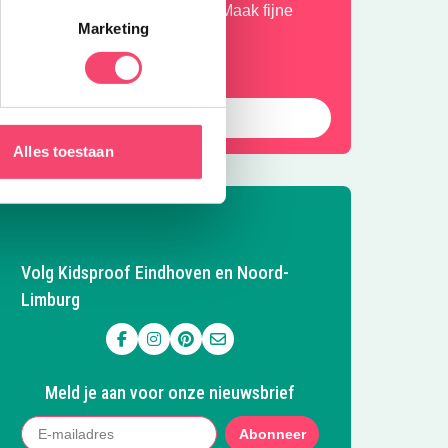
omerse of regenachtige dagen. Maak fijne
Marketing
erinneringen met elkaar.
Naar de tips!
Alles toestaan
Volg Kidsproof Eindhoven en Noord-
Limburg
Volg ons op Facebook
Volg ons op Instagram
Volg ons op Pinterest
Mail ons
Meld je aan voor onze nieuwsbrief
Abonneer