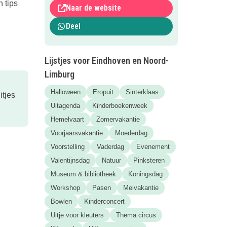
 tips
Naar de website
Deel
Lijstjes voor Eindhoven en Noord-
Limburg
Halloween
Eropuit
Sinterklaas
itjes
Uitagenda
Kinderboekenweek
Hemelvaart
Zomervakantie
Voorjaarsvakantie
Moederdag
Voorstelling
Vaderdag
Evenement
Valentijnsdag
Natuur
Pinksteren
Museum & bibliotheek
Koningsdag
Workshop
Pasen
Meivakantie
Bowlen
Kinderconcert
Uitje voor kleuters
Thema circus