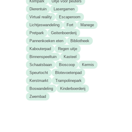
Klimpark
Uitje voor peuters
Dierentuin
Lasergamen
Virtual reality
Escaperoom
Lichtjeswandeling
Fort
Manege
Pretpark
Geitenboerderij
Pannenkoeken eten
Bibliotheek
Kabouterpad
Regen uitje
Binnenspeeltuin
Kasteel
Schaatsbaan
Bioscoop
Kermis
Speurtocht
Blotevoetenpad
Kerstmarkt
Trampolinepark
Boswandeling
Kinderboerderij
Zwembad