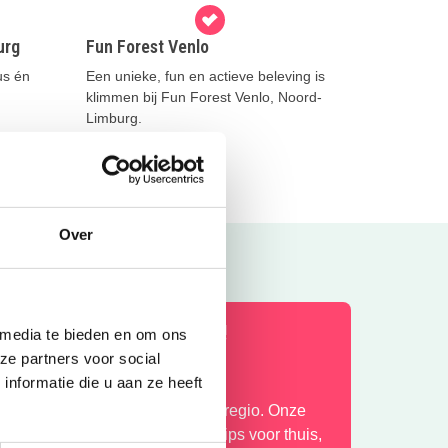
urg
Fun Forest Venlo
us én
Een unieke, fun en actieve beleving is
klimmen bij Fun Forest Venlo, Noord-
Limburg.
Lees meer
Over
en Kidsproof zomervakantie!
 media te bieden en om ons
ze partners voor social
nformatie die u aan ze heeft
omervakantie in onze prachtige regio. Onze
ebsite staat vol met toffe uitjes, tips voor thuis,