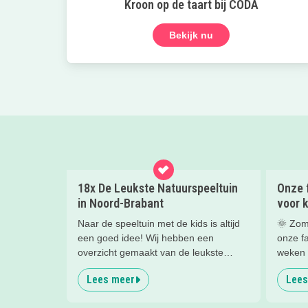
Kroon op de taart bij CODA
Bekijk nu
18x De Leukste Natuurspeeltuin
Onze 
in Noord-Brabant
voor k
Naar de speeltuin met de kids is altijd
🌞 Zom
een goed idee! Wij hebben een
onze f
overzicht gemaakt van de leukste
weken v
natuurspeeltuinen in de Provincie
Lees meer
Lees
Noord-Brabant!