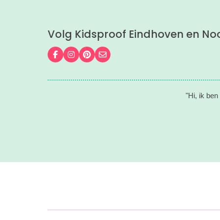
Volg Kidsproof Eindhoven en No
Volg ons op Facebook
Volg ons op Instagram
Volg ons op Pinterest
Mail ons
"Hi, ik be