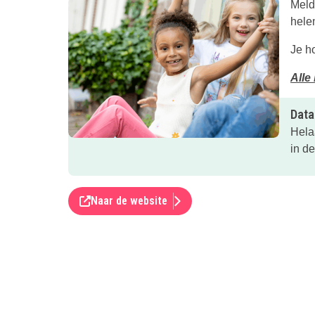
Meld
helem
Je h
Alle
Data
Hela
in d
Naar de website