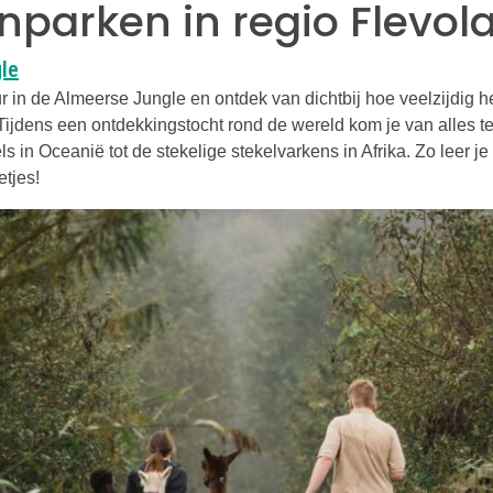
nparken in regio Flevol
Deze link opent in een nieuwe tab
le
 in de Almeerse Jungle en ontdek van dichtbij hoe veelzijdig he
. Tijdens een ontdekkingstocht rond de wereld kom je van alles t
els in Oceanië tot de stekelige stekelvarkens in Afrika. Zo leer j
tjes!