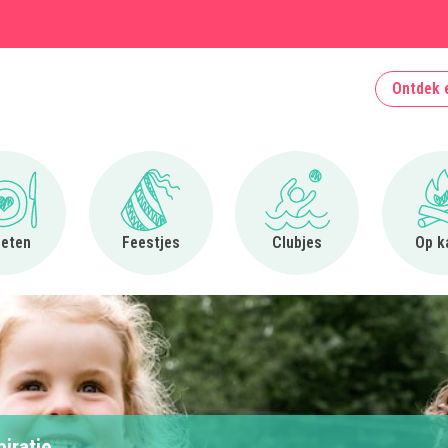
Ontdek 
Ga naar Uit eten
Ga naar Feestjes
Ga naar Clubjes
 eten
Feestjes
Clubjes
Op k
piratie