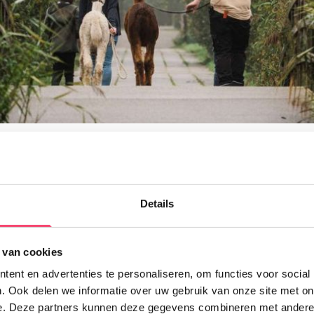
eze link opent in een nieuwe tab
al waterpret in Harderwijk! Hier vind je namelijk het grootste
park van Europa: het Dolfinarium. Dolfijnen geven hier een sp
de zeeleeuwen spatten je nat en roggen laten zich zelfs door je
Details
uin kunnen kinderen zelf ook heerlijk spetteren!
 van cookies
ent en advertenties te personaliseren, om functies voor social
Doe mee en maak kans op één van de 5 gezinstickets voor
. Ook delen we informatie over uw gebruik van onze site met on
Kasteel de Haar!
e. Deze partners kunnen deze gegevens combineren met andere i