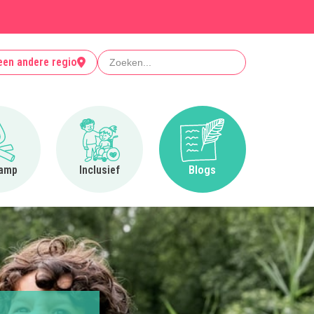
Zoeken
een andere regio
Ga naar Op kamp
Ga naar Inclusief
Ga naar Blogs
amp
Inclusief
Blogs