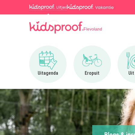
Flevoland
Ga naar Uitagenda
Ga naar Eropuit
Uitagenda
Eropuit
Uit
Blogs & ins