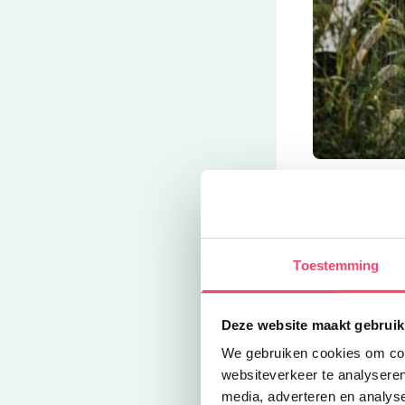
D
Dolfinarium
Beleef één en 
zeezoogdieren
show, bulderen
Toestemming
de waterspeelt
Deze website maakt gebruik
We gebruiken cookies om cont
websiteverkeer te analyseren
media, adverteren en analys