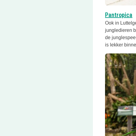
D
Pantropica
Ook in Luttelg
jungledieren b
de junglespeel
is lekker binn