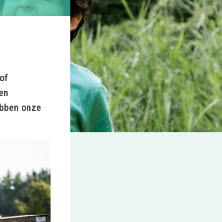
of
een
ebben onze