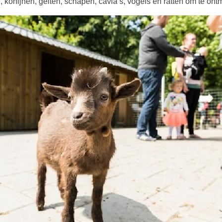
, konijnen, geiten, schapen, cavia’s, vogels en ratten om te ont