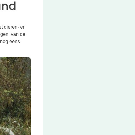
and
t dieren- en
egen: van de
e nog eens