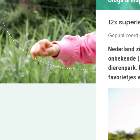
12x super
Gepubliceerd
Nederland zi
onbekende (b
dierenpark. 
favorietjes 