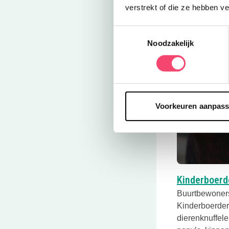
verstrekt of die ze hebben v
Toestemmingsselectie
Noodzakelijk
Voorkeuren aanpas
Kinderboerde
Buurtbewoners
Kinderboerderi
dierenknuffele