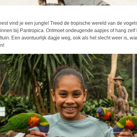
eze link opent in een nieuwe tab
eest vind je een jungle! Treed de tropische wereld van de vogels
innen bij Pantropica. Ontmoet ondeugende aapjes of hang zelf h
tuin. Een avontuurlijk dagje weg, ook als het slecht weer is, wa
en!