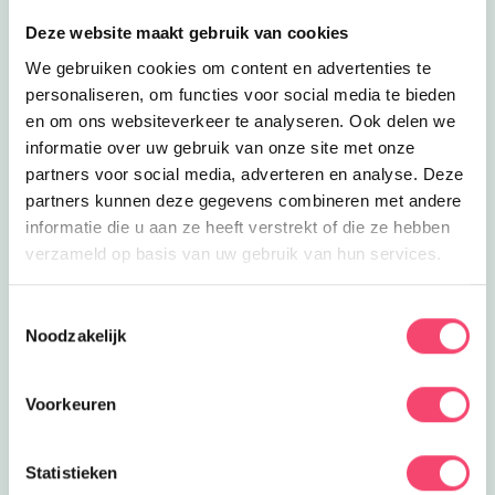
website via de roze websitebutton.
Deze website maakt gebruik van cookies
Tip: Volg jij ons al op facebook?
We gebruiken cookies om content en advertenties te
personaliseren, om functies voor social media te bieden
en om ons websiteverkeer te analyseren. Ook delen we
informatie over uw gebruik van onze site met onze
partners voor social media, adverteren en analyse. Deze
partners kunnen deze gegevens combineren met andere
informatie die u aan ze heeft verstrekt of die ze hebben
verzameld op basis van uw gebruik van hun services.
Zomervakantie bij het NMM
Klaar voor actie? In de zomervakantie zijn er extra veel
Toestemmingsselectie
stoere activiteiten voor kids bij het Nationaal Militair
Noodzakelijk
Museum. Wie is het snelste op de stormbaan? Rijd zelf
in een mini-jeep of mini-quad en meer!
Voorkeuren
Bekijk het aanbod
Statistieken