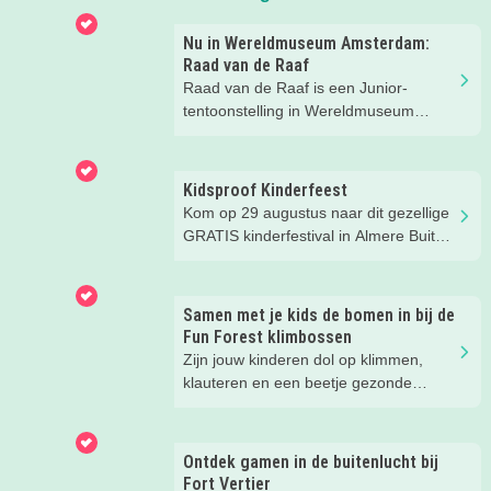
Nu in Wereldmuseum Amsterdam:
Raad van de Raaf
Raad van de Raaf is een Junior-
tentoonstelling in Wereldmuseum
Amsterdam (voorheen Tropenmuseum
Amsterdam). Wat dat precies is gaan
we ontdekken met onze
Kidsproof Kinderfeest
Kidsproofreporters Kees, Aukje en
Kom op 29 augustus naar dit gezellige
moeder Harmke.
GRATIS kinderfestival in Almere Buiten
Centrum! Met leuke activiteiten voor
kinderen van 2 t/m 12 jaar.
Samen met je kids de bomen in bij de
Fun Forest klimbossen
Zijn jouw kinderen dol op klimmen,
klauteren en een beetje gezonde
spanning? Dan hebben wij een
superleuke tip! Wij gingen op avontuur
bij een klimbos van Fun Forest en heel
Ontdek gamen in de buitenlucht bij
eerlijk... wij hadden niet verwacht dat
Fort Vertier