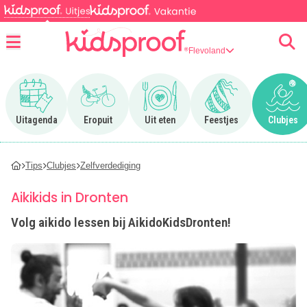
Flevoland
Menu
Ga naar Uitagenda
Ga naar Eropuit
Ga naar Uit eten
Ga naar Feestjes
Ga n
Uitagenda
Eropuit
Uit eten
Feestjes
Clubjes
Tips
Clubjes
Zelfverdediging
Aikikids in Dronten
Volg aikido lessen bij AikidoKidsDronten!