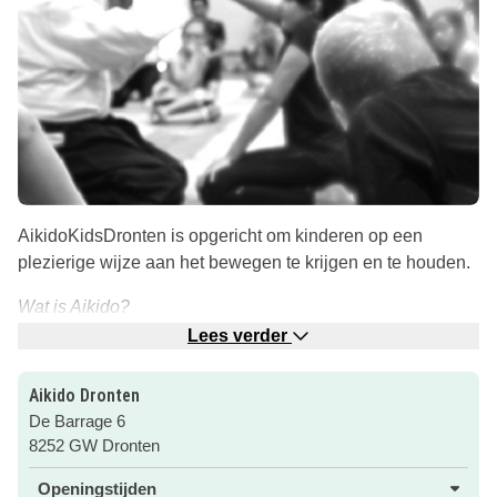
AikidoKidsDronten is opgericht om kinderen op een
plezierige wijze aan het bewegen te krijgen en te houden.
Wat is Aikido?
Aikido is een Japanse vechtkunst waarbij vreedzaamheid
Lees verder
centraal staat. De term Aikido is een samenvoeging van AI
(harmonie), Ki (energie) en Do (weg).
Aikido Dronten
De Barrage 6
Aikido een vechtkunst?
8252 GW Dronten
Ja, Aikido is een kunst. Bij een sport is er bijna altijd een
competitie, een wedstrijd wie de beste is. Aikido kent op
Openingstijden