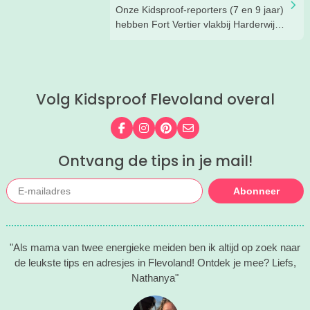
we zóveel zouden lachen. En het gaf
Onze Kidsproof-reporters (7 en 9 jaar)
een flinke boost aan ons
hebben Fort Vertier vlakbij Harderwijk
zelfvertrouwen.
getest. Gamen in de buitenlucht
waarbij je direct iets te weten komt
over de Romeinen die hier vroeger
hebben gewoond.
Volg Kidsproof Flevoland overal
Volg ons op Facebook
Volg ons op Instagram
Volg ons op Pinterest
Mail ons
Ontvang de tips in je mail!
Abonneer
"Als mama van twee energieke meiden ben ik altijd op zoek naar
de leukste tips en adresjes in Flevoland! Ontdek je mee? Liefs,
Nathanya"