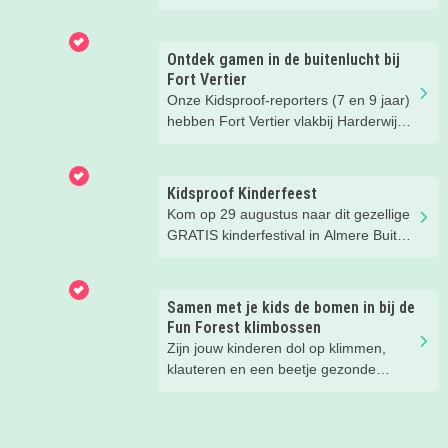
Amsterdam (voorheen Tropenmuseum
Amsterdam). Wat dat precies is gaan
we ontdekken met onze
Ontdek gamen in de buitenlucht bij
Kidsproofreporters Kees, Aukje en
Fort Vertier
moeder Harmke.
Onze Kidsproof-reporters (7 en 9 jaar)
hebben Fort Vertier vlakbij Harderwijk
getest. Gamen in de buitenlucht
waarbij je direct iets te weten komt
over de Romeinen die hier vroeger
Kidsproof Kinderfeest
hebben gewoond.
Kom op 29 augustus naar dit gezellige
GRATIS kinderfestival in Almere Buiten
Centrum! Met leuke activiteiten voor
kinderen van 2 t/m 12 jaar.
Samen met je kids de bomen in bij de
Fun Forest klimbossen
Zijn jouw kinderen dol op klimmen,
klauteren en een beetje gezonde
spanning? Dan hebben wij een
superleuke tip! Wij gingen op avontuur
bij een klimbos van Fun Forest en heel