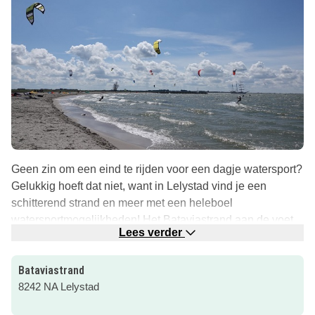
Geen zin om een eind te rijden voor een dagje watersport?
Gelukkig hoeft dat niet, want in Lelystad vind je een
schitterend strand en meer met een heleboel
watersportmogelijkheden! Het Bataviastrand aan de voet
Lees verder
van de Hurkende Man aan de Lelystadse kust.
Voor een heleboel coole watersporten kun je hier terecht.
Bataviastrand
Ben jij een fan van kanoën, windrufen, suppen, of
8242 NA Lelystad
kitesurfen? Daarvoor ben je bij het Bataviastrand aan het