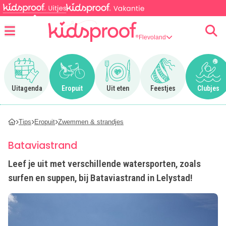
Flevoland
Menu
Ga naar Uitagenda
Ga naar Eropuit
Ga naar Uit eten
Ga naar Feestjes
Ga n
Uitagenda
Eropuit
Uit eten
Feestjes
Clubjes
Tips
Eropuit
Zwemmen & strandjes
Bataviastrand
Leef je uit met verschillende watersporten, zoals
surfen en suppen, bij Bataviastrand in Lelystad!