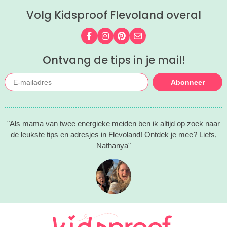
eerlijk... wij hadden niet verwacht dat
Volg Kidsproof Flevoland overal
we zóveel zouden lachen. En het gaf
een flinke boost aan ons
zelfvertrouwen.
Volg ons op Facebook
Volg ons op Instagram
Volg ons op Pinterest
Mail ons
Ontvang de tips in je mail!
Abonneer
"Als mama van twee energieke meiden ben ik altijd op zoek naar
de leukste tips en adresjes in Flevoland! Ontdek je mee? Liefs,
Nathanya"