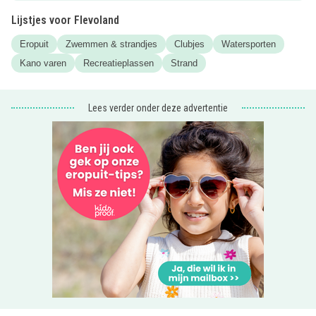
juiste adres!
Lijstjes voor Flevoland
Er is ook een sanitaire voorziening, wel zo handig!
Eropuit
Zwemmen & strandjes
Clubjes
Watersporten
Let op: Er zijn niet heel veel parkeermogelijkheden dus
Kano varen
Recreatieplassen
Strand
probeer zoveel mogelijk op de fiets te komen. Door de vele
watersporten die worden beoefend, is het minder
geschikte plek om met kleine kinderen te zwemmen. Hier
Lees verder onder deze advertentie
vind je meer
strandjes in Flevoland
die daar meer
geschikt voor zijn!
TIP: Nog meer plekken in Flevoland waar je kunt (leren)
suppen vind je hier!
* Afbeelding gemaakt door Ellis Klein