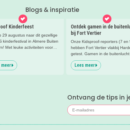
Blogs & inspiratie
roof Kinderfeest
Ontdek gamen in de buitenl
bij Fort Vertier
 29 augustus naar dit gezellige
kinderfestival in Almere Buiten
Onze Kidsproof-reporters (7 en 
! Met leuke activiteiten voor
hebben Fort Vertier vlakbij Hard
n van 2 t/m 12 jaar.
getest. Gamen in de buitenlucht
waarbij je direct iets te weten k
 meer
Lees meer
over de Romeinen die hier vroe
hebben gewoond.
Ontvang de tips in j