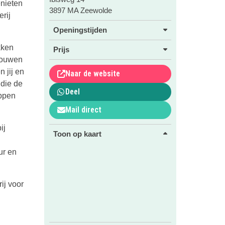
enieten
3897 MA Zeewolde
rij
Openingstijden
kken
Prijs
rbouwen
 jij en
Naar de website
 die de
Deel
appen
Mail direct
ij
Toon op kaart
ur en
ij voor