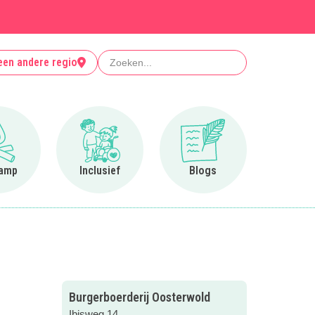
Zoeken
een andere regio
Ga naar Op kamp
Ga naar Inclusief
Ga naar Blogs
amp
Inclusief
Blogs
Burgerboerderij Oosterwold
Ibisweg 14