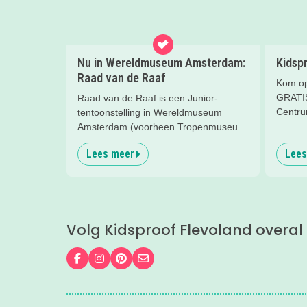
Nu in Wereldmuseum Amsterdam:
Kidsp
Raad van de Raaf
Kom op
GRATIS 
Raad van de Raaf is een Junior-
Centrum
tentoonstelling in Wereldmuseum
kindere
Amsterdam (voorheen Tropenmuseum
Amsterdam). Wat dat precies is gaan
Lees meer
Lees
we ontdekken met onze
Kidsproofreporters Kees, Aukje en
moeder Harmke.
Volg Kidsproof Flevoland overal
Volg ons op Facebook
Volg ons op Instagram
Volg ons op Pinterest
Mail ons