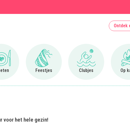
Ontdek 
Ga naar Uit eten
Ga naar Feestjes
Ga naar Clubjes
 eten
Feestjes
Clubjes
Op k
r voor het hele gezin!