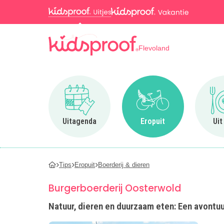
Flevoland
Ga naar Uitagenda
Ga naar Eropuit
Uitagenda
Eropuit
Uit
Tips
Eropuit
Boerderij & dieren
Burgerboerderij Oosterwold
Natuur, dieren en duurzaam eten: Een avontuu