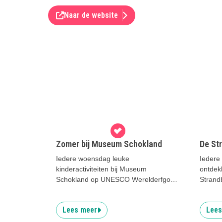
Naar de website
Zomer bij Museum Schokland
De St
Iedere woensdag leuke
Iedere
kinderactiviteiten bij Museum
ontdek
Schokland op UNESCO Werelderfgoed
Strand
Schokland.
Almere
Lees meer
Lees