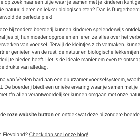
je op zoek naar een uitje waar je samen met je kinderen kunt g
de natuur, dieren en lekker biologisch eten? Dan is Burgerboerde
erwold de perfecte plek!
eze bijzondere boerderij kunnen kinderen spelenderwijs ontde
kalfjes bij hun moeder opgroeien en leren ze alles over het ve
erwerken van voedsel. Terwijl de kleintjes zich vermaken, kunnen
rtner genieten van de rust, de natuur en biologische lekkernijen
derij te bieden heeft. Het is de ideale manier om even te ontsn
de drukte van alledag.
iana van Veelen hard aan een duurzamer voedselsysteem, waarb
. De boerderij biedt een unieke ervaring waar je samen met je
e met z’n allen verantwoordelijker kunnen omgaan met onze natu
 de
roze website button
en ontdek wat deze bijzondere boerder
in Flevoland?
Check dan snel onze blog!