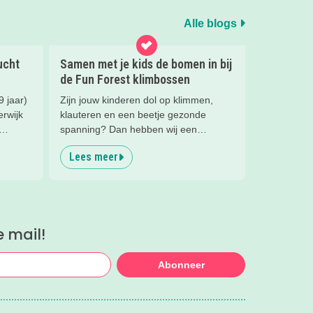
Alle blogs
ucht
Samen met je kids de bomen in bij
de Fun Forest klimbossen
9 jaar)
Zijn jouw kinderen dol op klimmen,
erwijk
klauteren en een beetje gezonde
spanning? Dan hebben wij een
omt
superleuke tip! Wij gingen op avontuur
Lees meer
ger
bij een klimbos van Fun Forest en heel
eerlijk... wij hadden niet verwacht dat
we zóveel zouden lachen. En het gaf
een flinke boost aan ons
zelfvertrouwen.
e mail!
Abonneer