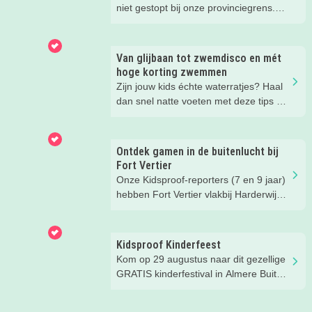
niet gestopt bij onze provinciegrens.
Ontdek naast de zomerse favorieten in
Flevoland óók een paar leuke tips
daarbuiten, op maximaal 1 uur rijden.
Van glijbaan tot zwemdisco en mét
Zo glijd jij glansrijk die 6 weken
hoge korting zwemmen
zomervakantie door.
Zijn jouw kids échte waterratjes? Haal
dan snel natte voeten met deze tips bij
Optisport zwembad De Vrijbuiter in
Almere Buiten! Roetsj van de glijbaan
en spetter uren in het water. Check de
Ontdek gamen in de buitenlucht bij
Super Zomer Deal en geniet samen
Fort Vertier
met je (klein)kids van vrijzwemmen en
Onze Kidsproof-reporters (7 en 9 jaar)
een patatje met saus + verkoelende
hebben Fort Vertier vlakbij Harderwijk
slush puppie voor maar 11 euro per
getest. Gamen in de buitenlucht
persoon. Neem een frisse duik tussen
waarbij je direct iets te weten komt
de leukste kinderfeestjes en dans in
over de Romeinen die hier vroeger
Kidsproof Kinderfeest
het water tijdens de populaire
hebben gewoond.
Kom op 29 augustus naar dit gezellige
zwemdisco's.
GRATIS kinderfestival in Almere Buiten
Centrum! Met leuke activiteiten voor
kinderen van 2 t/m 12 jaar.