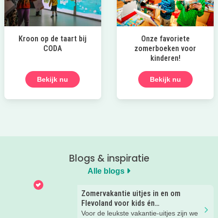
Kroon op de taart bij
Onze favoriete
CODA
zomerboeken voor
kinderen!
Bekijk nu
Bekijk nu
Blogs & inspiratie
Alle blogs
Zomervakantie uitjes in en om
Flevoland voor kids én
(groot)ouders.
Voor de leukste vakantie-uitjes zijn we