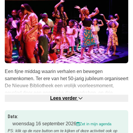
Een fijne middag waarin verhalen en bewegen
samenkomen. Ter ere van het 50-jarig jubileum organiseert
De Nieuwe Bibliotheek een vrolijk voorleesmoment,
gevolgd door een energieke dansworkshop, op drie
Lees verder
locaties in Almere.
Wat gaan jullie doen?
Data:
Schrijfster Nancy Bosmans leest voor uit Een feest voor
woensdag 16 september 2026
Zet in mijn agenda
iedereen!. In dit verhaal trekken Almeerse kinderen door
PS: klik op de roze button om te kijken of deze activiteit ook op