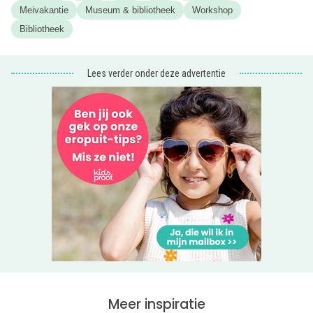
Meivakantie
Museum & bibliotheek
Workshop
Dan weten jullie zeker dat je erbij bent!
Bibliotheek
Tip: Check ook
onze uitagenda
voor nog meer leuke
kinderactiviteiten in Flevoland.
Lees verder onder deze advertentie
Meer inspiratie