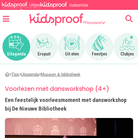
Flevoland
Menu
Ga naar Uitagenda
Ga naar Eropuit
Ga naar Uit eten
Ga naar Feestjes
Ga n
Uitagenda
Eropuit
Uit eten
Feestjes
Clubjes
Tips
Uitagenda
Museum & bibliotheek
Voorlezen met dansworkshop (4+)
Een feestelijk voorleesmoment met dansworkshop
bij De Nieuwe Bibliotheek