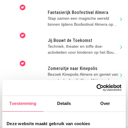
Fantasierijk Bosfestival Almera
Stap samen een magische wereld
binnen tijdens Bosfestival Almera op
Stadslandgoed de Kemphaan in
Almere.
Jij Bouwt de Toekomst
Techniek, theater en toffe doe-
activiteiten voor kinderen op het Bouw
en Infra Park in Harderwijk.
Zomeruitje naar Kinepolis
Bezoek Kinepolis Almere en geniet van
superleuke familiefilms. Mét airco!
De Strandbende!
Iedere woensdag gratis bouwen,
Toestemming
Details
Over
ontdekken en spelen met de
Strandbende van Stad & Natuur in
Almere.
Deze website maakt gebruik van cookies