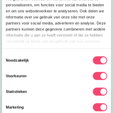
personaliseren, om functies voor social media te bieden
en om ons websiteverkeer te analyseren. Ook delen we
informatie over uw gebruik van onze site met onze
partners voor social media, adverteren en analyse. Deze
partners kunnen deze gegevens combineren met andere
informatie die u aan ze heeft verstrekt of die ze hebben
Zomervakantie bij het NMM
verzameld op basis van uw gebruik van hun services.
Klaar voor actie? In de zomervakantie zijn er extra veel
stoere activiteiten voor kids bij het Nationaal Militair
Toestemmingsselectie
Museum. Wie is het snelste op de stormbaan? Rijd zelf
Noodzakelijk
in een mini-jeep of mini-quad en meer!
Bekijk het aanbod
Voorkeuren
Statistieken
Marketing