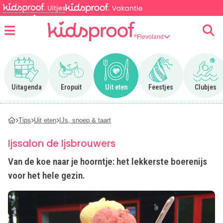
Flevoland
Menu
Ga naar Uitagenda
Ga naar Eropuit
Ga naar Uit eten
Ga naar Feestjes
Ga n
Uitagenda
Eropuit
Uit eten
Feestjes
Clubjes
Tips
Uit eten
IJs, snoep & taart
Ijssalon de Ijsbrouwers
Van de koe naar je hoorntje: het lekkerste boerenijs
voor het hele gezin.