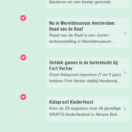
klauteren en een beetje gezonde
spanning? Dan hebben wij een
superleuke tip! Wij gingen op avontuur
bij een klimbos van Fun Forest en heel
Nu in Wereldmuseum Amsterdam:
eerlijk... wij hadden niet verwacht dat
Raad van de Raaf
we zóveel zouden lachen. En het gaf
Raad van de Raaf is een Junior-
een flinke boost aan ons
tentoonstelling in Wereldmuseum
zelfvertrouwen.
Amsterdam (voorheen Tropenmuseum
Amsterdam). Wat dat precies is gaan
we ontdekken met onze
Ontdek gamen in de buitenlucht bij
Kidsproofreporters Kees, Aukje en
Fort Vertier
moeder Harmke.
Onze Kidsproof-reporters (7 en 9 jaar)
hebben Fort Vertier vlakbij Harderwijk
getest. Gamen in de buitenlucht
waarbij je direct iets te weten komt
over de Romeinen die hier vroeger
Kidsproof Kinderfeest
hebben gewoond.
Kom op 29 augustus naar dit gezellige
GRATIS kinderfestival in Almere Buiten
Centrum! Met leuke activiteiten voor
kinderen van 2 t/m 12 jaar.