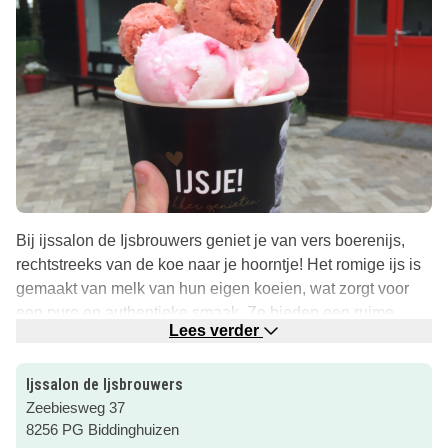
Bij ijssalon de Ijsbrouwers geniet je van vers boerenijs,
rechtstreeks van de koe naar je hoorntje! Het romige ijs is
gemaakt van melk van hun eigen koeien, wat zorgt voor
een pure en authentieke smaak. Ze bieden een ruime
Lees verder
keuze aan smaken, maar je kunt ook je eigen smaak op
maat laten maken. Dit maakt het een perfect uitje voor het
Ijssalon de Ijsbrouwers
hele gezin!
Zeebiesweg 37
Ijssalon de Ijsbrouwers zorgt ervoor dat hun ijs niet alleen
8256 PG Biddinghuizen