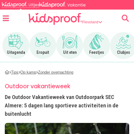
Flevoland
Menu
Ga naar Uitagenda
Ga naar Eropuit
Ga naar Uit eten
Ga naar Feestjes
Ga n
Uitagenda
Eropuit
Uit eten
Feestjes
Clubjes
Tips
Op kamp
Zonder overnachting
Outdoor vakantieweek
De Outdoor Vakantieweek van Outdoorpark SEC
Almere: 5 dagen lang sportieve activiteiten in de
buitenlucht