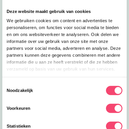
De prijs voor een hele week (5 dagen) is € 320,- per
Deze website maakt gebruik van cookies
persoon. Wil je liever één of meerdere losse dagen komen,
We gebruiken cookies om content en advertenties te
dan kost dat €66,- per dag. De gehele dag kunnen de
personaliseren, om functies voor social media te bieden
kinderen limonade drinken. De lunch, een stukje fruit en
en om ons websiteverkeer te analyseren. Ook delen we
wat lekkers zit bij de prijs inbegrepen.
informatie over uw gebruik van onze site met onze
Een zwemdiploma is verplicht.
partners voor social media, adverteren en analyse. Deze
Zijn de breng- en/of ophaaltijden voor jou niet zo handig
partners kunnen deze gegevens combineren met andere
i.v.m. werk, dan kan er in overleg ook iets anders worden
informatie die u aan ze heeft verstrekt of die ze hebben
afgesproken.
verzameld op basis van uw gebruik van hun services.
Klik op de
roze website button
voor meer info, of om
Toestemmingsselectie
Zomervakantie bij het NMM
meteen te reserveren!
Noodzakelijk
Klaar voor actie? In de zomervakantie zijn er extra veel
Tip:
meld je aan voor de nieuwsbrief
voor nóg meer
stoere activiteiten voor kids bij het Nationaal Militair
inspiratie voor uitjes met kids
Voorkeuren
Museum. Wie is het snelste op de stormbaan? Rijd zelf
in een mini-jeep of mini-quad en meer!
Statistieken
Bekijk het aanbod