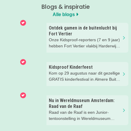
Blogs & inspiratie
Alle blogs
Ontdek gamen in de buitenlucht bij
Fort Vertier
Onze Kidsproof-reporters (7 en 9 jaar)
hebben Fort Vertier vlakbij Harderwijk
getest. Gamen in de buitenlucht
waarbij je direct iets te weten komt
over de Romeinen die hier vroeger
Kidsproof Kinderfeest
hebben gewoond.
Kom op 29 augustus naar dit gezellige
GRATIS kinderfestival in Almere Buiten
Centrum! Met leuke activiteiten voor
kinderen van 2 t/m 12 jaar.
Nu in Wereldmuseum Amsterdam:
Raad van de Raaf
Raad van de Raaf is een Junior-
tentoonstelling in Wereldmuseum
Amsterdam (voorheen Tropenmuseum
Amsterdam). Wat dat precies is gaan