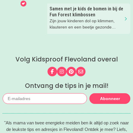
we ontdekken met onze
Samen met je kids de bomen in bij de
Kidsproofreporters Kees, Aukje en
Fun Forest klimbossen
moeder Harmke.
Zijn jouw kinderen dol op klimmen,
klauteren en een beetje gezonde
spanning? Dan hebben wij een
superleuke tip! Wij gingen op avontuur
bij een klimbos van Fun Forest en heel
eerlijk... wij hadden niet verwacht dat
Volg Kidsproof Flevoland overal
we zóveel zouden lachen. En het gaf
een flinke boost aan ons
zelfvertrouwen.
Volg ons op Facebook
Volg ons op Instagram
Volg ons op Pinterest
Mail ons
Ontvang de tips in je mail!
Abonneer
"Als mama van twee energieke meiden ben ik altijd op zoek naar
de leukste tips en adresjes in Flevoland! Ontdek je mee? Liefs,