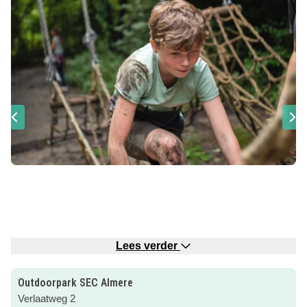
Lees verder
Veel afwisselende activiteiten, uitdagingen, avontuur en
Outdoorpark SEC Almere
vooral een heleboel plezier tijdens de zomervakantie?
Verlaatweg 2