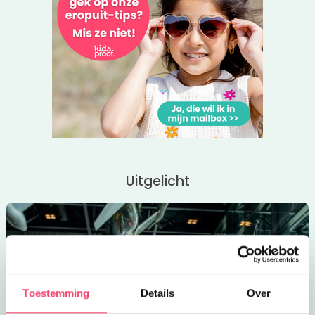
De derde dag staat in het teken van zelf leren navigeren.
Onderweg komen jullie in ieder geval langs de Kemphaan
waar bij Klimpark Fun Forest het High-rope parcours wordt
getrotseerd!
Deze vierde dag van de Outdoor Vakantieweek is het tijd
om het water op te gaan. Met kayaks vaar je door de
natuur rond boswachterij Almeerderhout. ’s Middags staat
een wedstrijdje boogschieten op het programma! Op de
laatste dag bouw je een eigen vlot, die jullie uiteraard
gaan testen. De vakantieweek eindigt met een top-
Uitgelicht
activiteit: een echte survival!
Reserveer deze coole Outdoor Vakantieweek
Op de volgende dagen vindt de Outdoor Vakantieweek
plaats, voor avonturiers vanaf 8 jaar:
6 t/m 10 juli
en
20 t/m 24 juli
Toestemming
Details
Over
Tijd:
10.00 tot 16.30 uur