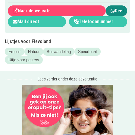
Wil je meer info? Klik op de roze button om naar de
Naar de website
Deel
website te gaan.
Mail direct
Telefoonnummer
Tip: Kidsproof is ook
te volgen via twitter
!
Lijstjes voor Flevoland
Eropuit
Natuur
Boswandeling
Speurtocht
Uitje voor peuters
Lees verder onder deze advertentie