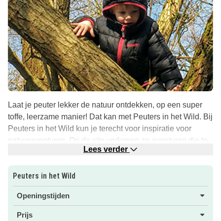
Laat je peuter lekker de natuur ontdekken, op een super
toffe, leerzame manier! Dat kan met Peuters in het Wild. Bij
Peuters in het Wild kun je terecht voor inspiratie voor
natuuravonturen. Op de site verkopen ze avonturen die te
Lees verder
downloaden zijn!
Daarnaast kun je mee doen aan de activiteiten die de
Peuters in het Wild
aanbieders van Peuters in het Wild organiseren. Er
Openingstijden
worden activiteiten georganiseerd in verschillende regio’s,
dus wie weet zit er iets leuks voor je bij, bij jou in de buurt!
Prijs