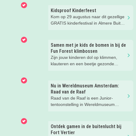
Kidsproof Kinderfeest
Kom op 29 augustus naar dit gezellige
GRATIS kinderfestival in Almere Buiten
Centrum! Met leuke activiteiten voor
kinderen van 2 t/m 12 jaar.
Samen met je kids de bomen in bij de
Fun Forest klimbossen
Zijn jouw kinderen dol op klimmen,
klauteren en een beetje gezonde
spanning? Dan hebben wij een
superleuke tip! Wij gingen op avontuur
bij een klimbos van Fun Forest en heel
Nu in Wereldmuseum Amsterdam:
eerlijk... wij hadden niet verwacht dat
Raad van de Raaf
we zóveel zouden lachen. En het gaf
Raad van de Raaf is een Junior-
een flinke boost aan ons
tentoonstelling in Wereldmuseum
zelfvertrouwen.
Amsterdam (voorheen Tropenmuseum
Amsterdam). Wat dat precies is gaan
we ontdekken met onze
Ontdek gamen in de buitenlucht bij
Kidsproofreporters Kees, Aukje en
Fort Vertier