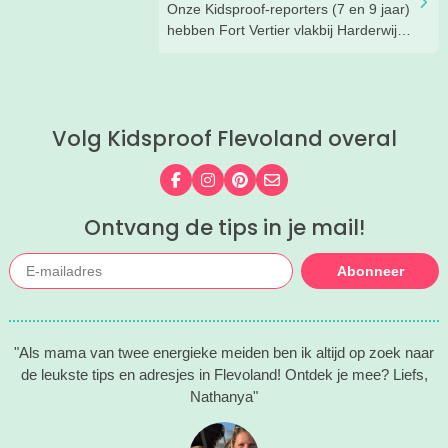
moeder Harmke.
Onze Kidsproof-reporters (7 en 9 jaar)
hebben Fort Vertier vlakbij Harderwijk
getest. Gamen in de buitenlucht
waarbij je direct iets te weten komt
over de Romeinen die hier vroeger
hebben gewoond.
Volg Kidsproof Flevoland overal
Volg ons op Facebook
Volg ons op Instagram
Volg ons op Pinterest
Mail ons
Ontvang de tips in je mail!
Abonneer
"Als mama van twee energieke meiden ben ik altijd op zoek naar
de leukste tips en adresjes in Flevoland! Ontdek je mee? Liefs,
Nathanya"