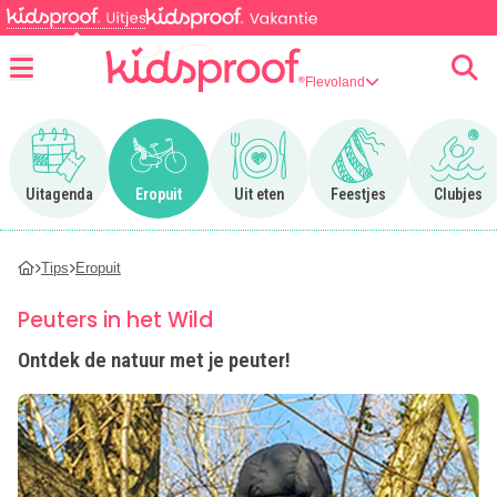
Flevoland
Menu
Ga naar Uitagenda
Ga naar Eropuit
Ga naar Uit eten
Ga naar Feestjes
Ga n
Uitagenda
Eropuit
Uit eten
Feestjes
Clubjes
Tips
Eropuit
Peuters in het Wild
Ontdek de natuur met je peuter!