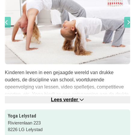
Kinderen leven in een gejaagde wereld van drukke
ouders, de discipline van school, voortdurende
opeenvolging van lessen, video spelletjes, competitieve
sporten, etc. Yoga biedt ze een ontsnapping aan de drukte
Lees verder
en stress.
Wanneer kinderen technieken leren waarmee ze zelf
Yoga Lelystad
gezonder worden, beter kunnen ontspannen, en beter in
Rivierenlaan 223
hun vel komen te zitten, dan zijn ze beter in staat de
8226 LG Lelystad