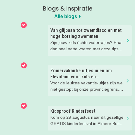
Blogs & inspiratie
Alle blogs
Van glijbaan tot zwemdisco en mét
hoge korting zwemmen
Zijn jouw kids échte waterratjes? Haal
dan snel natte voeten met deze tips bij
Optisport zwembad De Vrijbuiter in
Almere Buiten! Roetsj van de glijbaan
en spetter uren in het water. Check de
Zomervakantie uitjes in en om
Super Zomer Deal en geniet samen
Flevoland voor kids én
met je (klein)kids van vrijzwemmen en
(groot)ouders.
Voor de leukste vakantie-uitjes zijn we
een patatje met saus + verkoelende
niet gestopt bij onze provinciegrens.
slush puppie voor maar 11 euro per
Ontdek naast de zomerse favorieten in
persoon. Neem een frisse duik tussen
Flevoland óók een paar leuke tips
de leukste kinderfeestjes en dans in
daarbuiten, op maximaal 1 uur rijden.
Kidsproof Kinderfeest
het water tijdens de populaire
Zo glijd jij glansrijk die 6 weken
Kom op 29 augustus naar dit gezellige
zwemdisco's.
zomervakantie door.
GRATIS kinderfestival in Almere Buiten
Centrum! Met leuke activiteiten voor