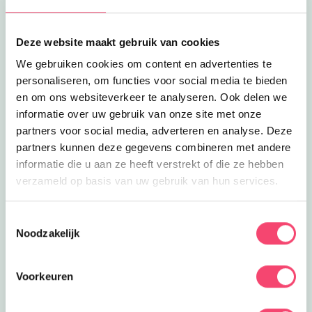
Deze website maakt gebruik van cookies
We gebruiken cookies om content en advertenties te
personaliseren, om functies voor social media te bieden
en om ons websiteverkeer te analyseren. Ook delen we
informatie over uw gebruik van onze site met onze
partners voor social media, adverteren en analyse. Deze
partners kunnen deze gegevens combineren met andere
Back to School: clubjes, feestjes en uitjes!
informatie die u aan ze heeft verstrekt of die ze hebben
verzameld op basis van uw gebruik van hun services.
Oehhh het is bijna zover: de start van het schooljaar
2026/2027! Zijn jij en je kids er klaar voor? Ontdek
Toestemmingsselectie
leuke (sport)clubjes, kinderfeestjes en uitjes die je in
Noodzakelijk
de eerste weken van het nieuwe schooljaar écht niet
wilt missen. Meld je aan voor onze Back-to-School-
mailspecial. Dan kun jij straks op het schoolplein
Voorkeuren
overal gezellig over meekletsen. ;-)