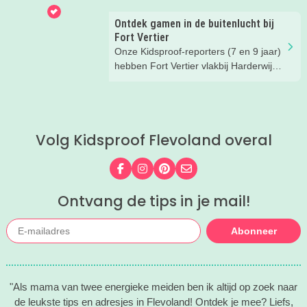
kinderen van 2 t/m 12 jaar.
Ontdek gamen in de buitenlucht bij
Fort Vertier
Onze Kidsproof-reporters (7 en 9 jaar)
hebben Fort Vertier vlakbij Harderwijk
getest. Gamen in de buitenlucht
waarbij je direct iets te weten komt
over de Romeinen die hier vroeger
hebben gewoond.
Volg Kidsproof Flevoland overal
Volg ons op Facebook
Volg ons op Instagram
Volg ons op Pinterest
Mail ons
Ontvang de tips in je mail!
Abonneer
"Als mama van twee energieke meiden ben ik altijd op zoek naar
de leukste tips en adresjes in Flevoland! Ontdek je mee? Liefs,