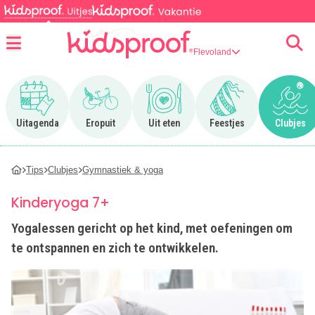
Flevoland
Menu
Ga naar Uitagenda
Ga naar Eropuit
Ga naar Uit eten
Ga naar Feestjes
Ga n
Uitagenda
Eropuit
Uit eten
Feestjes
Clubjes
Tips
Clubjes
Gymnastiek & yoga
Kinderyoga 7+
Yogalessen gericht op het kind, met oefeningen om
te ontspannen en zich te ontwikkelen.