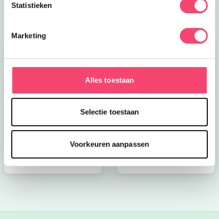
Ja, ik ontvang 'm graag!
Statistieken
Marketing
Alles toestaan
Selectie toestaan
Kroon op de taart bij
Onze favoriete
CODA
zomerboeken voor
kinderen!
Voorkeuren aanpassen
Bekijk nu
Bekijk nu