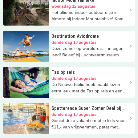
Indoor Mountainbike
woensdag 12 augustus
Het ultieme indoor-outdoor uitje in
Almere bij Indoor Mountainbike! Kom
crossen in een indoor bos.
Destination Aviodrome
donderdag 13 augustus
Deze zomer op wereldreis… in eigen
land! Beleef bij Luchtvaartmuseum
Aviodrome binnen én buitenavonturen
Tas op reis
donderdag 13 augustus
De Nieuwe Bibliotheek maakt lezen
extra leuk met de Tas op reis en een
gratis zomerse speurtocht.
Spetterende Super Zomer Deal bij
Zwembad De Vrijbuiter!
donderdag 13 augustus
Geniet deze vakantie met je kids voor
€11,- van vrijzwemmen, patat met
saus én een slush puppie.