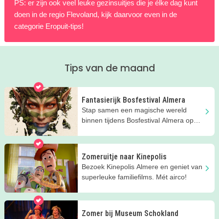
PS: er zijn ook veel leuke gezinsuitjes die je élke dag kunt
doen in de regio Flevoland, kijk daarvoor even in de
categorie Eropuit-tips!
Tips van de maand
Fantasierijk Bosfestival Almera
Stap samen een magische wereld
binnen tijdens Bosfestival Almera op
Stadslandgoed de Kemphaan in
Almere.
Zomeruitje naar Kinepolis
Bezoek Kinepolis Almere en geniet van
superleuke familiefilms. Mét airco!
Zomer bij Museum Schokland