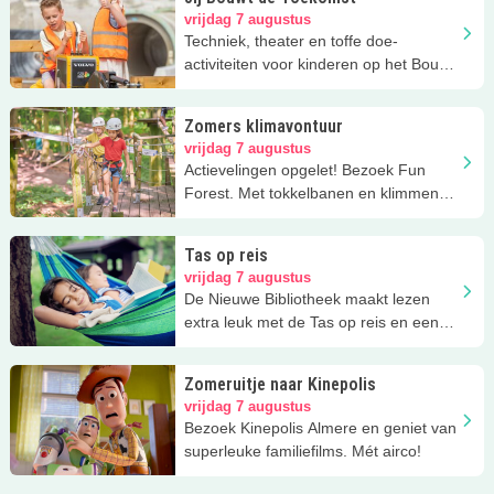
vrijdag 7 augustus
Techniek, theater en toffe doe-
activiteiten voor kinderen op het Bouw
en Infra Park in Harderwijk.
Zomers klimavontuur
vrijdag 7 augustus
Actievelingen opgelet! Bezoek Fun
Forest. Met tokkelbanen en klimmen
tussen de bomen via touwen &
bruggen
Tas op reis
vrijdag 7 augustus
De Nieuwe Bibliotheek maakt lezen
extra leuk met de Tas op reis en een
gratis zomerse speurtocht.
Zomeruitje naar Kinepolis
vrijdag 7 augustus
Bezoek Kinepolis Almere en geniet van
superleuke familiefilms. Mét airco!