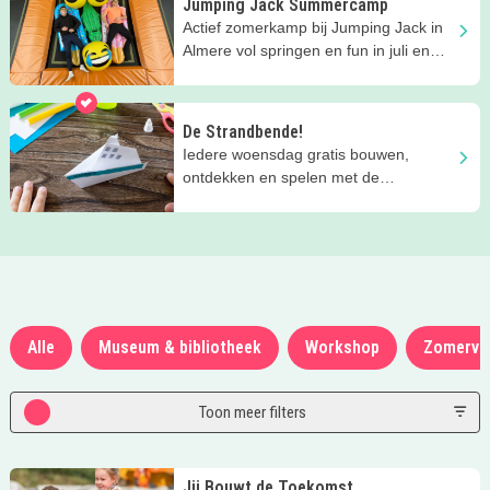
Jumping Jack Summercamp
Actief zomerkamp bij Jumping Jack in
Almere vol springen en fun in juli en
augustus!
De Strandbende!
Iedere woensdag gratis bouwen,
ontdekken en spelen met de
Strandbende van Stad & Natuur in
Almere.
Alle
Museum & bibliotheek
Workshop
Zomerva
Toon meer filters
Jij Bouwt de Toekomst