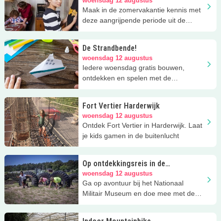
zomervakantie
woensdag 12 augustus
Maak in de zomervakantie kennis met
deze aangrijpende periode uit de
Nederlandse geschiedenis.
De Strandbende!
woensdag 12 augustus
Iedere woensdag gratis bouwen,
ontdekken en spelen met de
Strandbende van Stad & Natuur in
Almere.
Fort Vertier Harderwijk
woensdag 12 augustus
Ontdek Fort Vertier in Harderwijk. Laat
je kids gamen in de buitenlucht
Op ontdekkingsreis in de
zomervakantie
woensdag 12 augustus
Ga op avontuur bij het Nationaal
Militair Museum en doe mee met de
stoere activiteiten