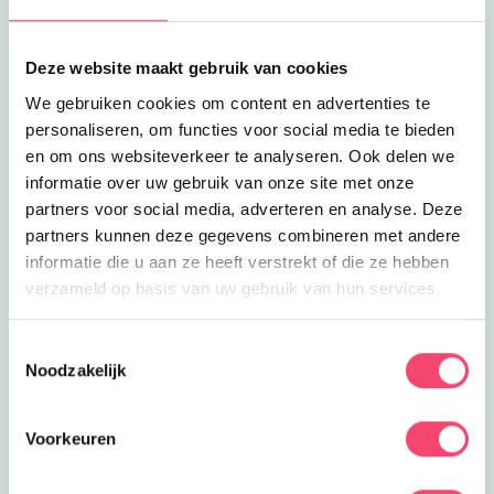
printen bij De Nieuwe Bibliotheek
Nobelhorst in Almere.
Summer’s Cool
Deze website maakt gebruik van cookies
maandag 10 augustus
We gebruiken cookies om content en advertenties te
Drie weken vol sport, plezier en nieuwe
personaliseren, om functies voor social media te bieden
vrienden maken bij Sportbedrijf
Lelystad
en om ons websiteverkeer te analyseren. Ook delen we
Sluiten
informatie over uw gebruik van onze site met onze
Zomeruitje naar Kinepolis
partners voor social media, adverteren en analyse. Deze
maandag 10 augustus
partners kunnen deze gegevens combineren met andere
Bezoek Kinepolis Almere en geniet van
superleuke familiefilms. Mét airco!
informatie die u aan ze heeft verstrekt of die ze hebben
verzameld op basis van uw gebruik van hun services.
Spetterende Super Zomer Deal bij
Zwembad De Vrijbuiter!
maandag 10 augustus
Toestemmingsselectie
Geniet deze vakantie met je kids voor
Noodzakelijk
€11,- van vrijzwemmen, patat met
saus én een slush puppie.
Voorkeuren
Jij Bouwt de Toekomst
dinsdag 11 augustus
Techniek, theater en toffe doe-