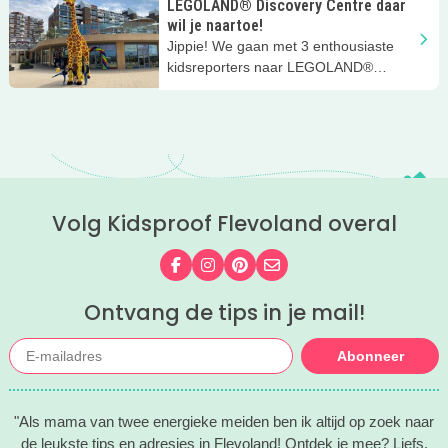
LEGOLAND® Discovery Centre daar
wil je naartoe!
Jippie! We gaan met 3 enthousiaste
kidsreporters naar LEGOLAND®
Discovery Centre Scheveningen! Dat
gebouw op de boulevard van
Scheveningen waar die toffe giraffe
Gigi voor staat.... Wat een geweldig
kleurrijk LEGO® speelparadijs voor
kinderen!
Volg Kidsproof Flevoland overal
Volg ons op Facebook
Volg ons op Instagram
Volg ons op Pinterest
Mail ons
Ontvang de tips in je mail!
Abonneer
"Als mama van twee energieke meiden ben ik altijd op zoek naar
de leukste tips en adresjes in Flevoland! Ontdek je mee? Liefs,