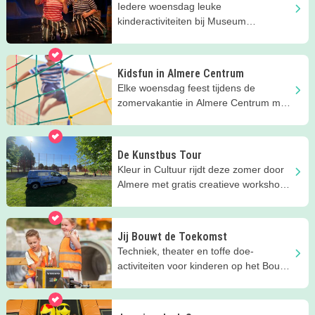
Iedere woensdag leuke
kinderactiviteiten bij Museum
Schokland op UNESCO Werelderfgoed
Schokland.
Kidsfun in Almere Centrum
Elke woensdag feest tijdens de
zomervakantie in Almere Centrum met
GRATIS kinderactiviteiten.
De Kunstbus Tour
Kleur in Cultuur rijdt deze zomer door
Almere met gratis creatieve workshops
voor kinderen.
Jij Bouwt de Toekomst
Techniek, theater en toffe doe-
activiteiten voor kinderen op het Bouw
en Infra Park in Harderwijk.