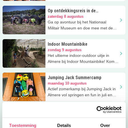
Almere.
Op ontdekkingsreis in de
zomervakantie
zaterdag 8 augustus
Ga op avontuur bij het Nationaal
Militair Museum en doe mee met de
stoere activiteiten
Indoor Mountainbike
zondag 9 augustus
Het ultieme indoor-outdoor uitje in
Almere bij Indoor Mountainbike! Kom
crossen in een indoor bos.
Jumping Jack Summercamp
maandag 10 augustus
Actief zomerkamp bij Jumping Jack in
Almere vol springen en fun in juli en
augustus!
Digitale Workshop (7+)
maandag 10 augustus
Ontdek programmeren, robots en 3D
Toestemming
Details
Over