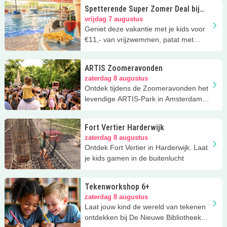
Spetterende Super Zomer Deal bij
Zwembad De Vrijbuiter!
vrijdag 7 augustus
Geniet deze vakantie met je kids voor
€11,- van vrijzwemmen, patat met
saus én een slush puppie.
ARTIS Zoomeravonden
zaterdag 8 augustus
Ontdek tijdens de Zoomeravonden het
levendige ARTIS-Park in Amsterdam in
een ander daglicht!
Fort Vertier Harderwijk
zaterdag 8 augustus
Ontdek Fort Vertier in Harderwijk. Laat
je kids gamen in de buitenlucht
Tekenworkshop 6+
zaterdag 8 augustus
Laat jouw kind de wereld van tekenen
ontdekken bij De Nieuwe Bibliotheek