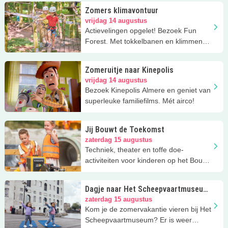
Zomers klimavontuur
vrijdag 14 augustus
Actievelingen opgelet! Bezoek Fun
Forest. Met tokkelbanen en klimmen
tussen de bomen via touwen &
bruggen
Zomeruitje naar Kinepolis
vrijdag 14 augustus
Bezoek Kinepolis Almere en geniet van
superleuke familiefilms. Mét airco!
Jij Bouwt de Toekomst
zaterdag 15 augustus
Techniek, theater en toffe doe-
activiteiten voor kinderen op het Bouw
en Infra Park in Harderwijk.
Dagje naar Het Scheepvaartmuseum
in Amsterdam
zaterdag 15 augustus
Kom je de zomervakantie vieren bij Het
Scheepvaartmuseum? Er is weer