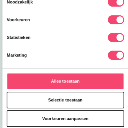
Noodzakelijk
Voorkeuren
Tip 9: De dag erna
Na 5 december ben je waarschijnlijk wel klaar
Statistieken
met al dat Sinterklaassnoep. Je kunt er prima iets
anders van maken! Pepernoten en
Marketing
speculaasbrokken zijn een heerlijke bodem voor
cheesecake en van de chocoladeletters kun je
prima brownies maken!
Alles toestaan
Tip 10: Stoeltje zetten
Zet alle cadeautjes bij elkaar en praat samen nog
even over de cadeautjes. Wat was de grootste
Selectie toestaan
verrassing? Welke is het leukst? En welke mag
mee naar de slaapkamer?
Voorkeuren aanpassen
Héél veel plezier met Sint & Piet!