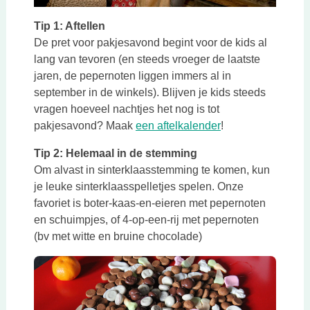
Tip 1: Aftellen
De pret voor pakjesavond begint voor de kids al
lang van tevoren (en steeds vroeger de laatste
jaren, de pepernoten liggen immers al in
september in de winkels). Blijven je kids steeds
vragen hoeveel nachtjes het nog is tot
Deze link opent i
pakjesavond? Maak
een aftelkalender
!
Tip 2: Helemaal in de stemming
Om alvast in sinterklaasstemming te komen, kun
je leuke sinterklaasspelletjes spelen. Onze
favoriet is boter-kaas-en-eieren met pepernoten
en schuimpjes, of 4-op-een-rij met pepernoten
(bv met witte en bruine chocolade)