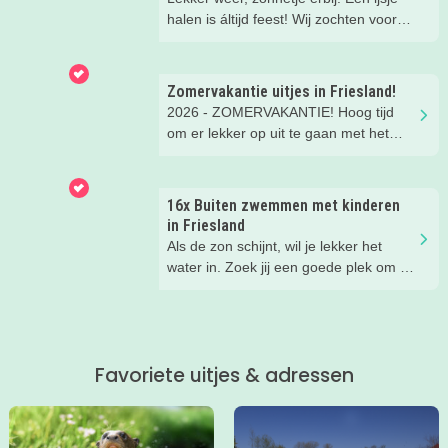
halen is áltijd feest! Wij zochten voor
jou dé kidsproof topadresjes op. De
mooiste terrasjes en de leukste
plekjes, zodat jij er ook lekker bij zit.
Zomervakantie uitjes in Friesland!
2026 - ZOMERVAKANTIE! Hoog tijd
om er lekker op uit te gaan met het
gezin. Er is gelukkig onwijs veel te
doen in Friesland. Wat dacht je van
een vet aquapark, een leuke
16x Buiten zwemmen met kinderen
workshop, tekenen in de
in Friesland
prinsessentuin of klombootje varen?
Als de zon schijnt, wil je lekker het
Check de leukste, zomerse uitjes
water in. Zoek jij een goede plek om te
hieronder!
zwemmen, dan hoef je in Friesland
nooit lang te zoeken. Ik zette voor jou
de állerleukste plekken op een rij!
Favoriete uitjes & adressen