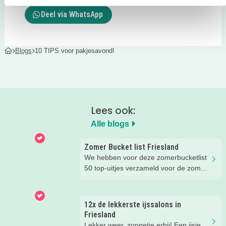
Deel via WhatsApp
Blogs
10 TIPS voor pakjesavond!
Lees ook:
Alle blogs
Zomer Bucket list Friesland
We hebben voor deze zomerbucketlist
50 top-uitjes verzameld voor de zomer.
Bijna alle uitjes kun je doen in het
mooie Fryslân. Er staan ook een paar
tips in buiten de regio, maar die waren
12x de lekkerste ijssalons in
té leuk om niet te noemen ;)
Friesland
Lekker weer, zonnetje erbij! Een ijsje