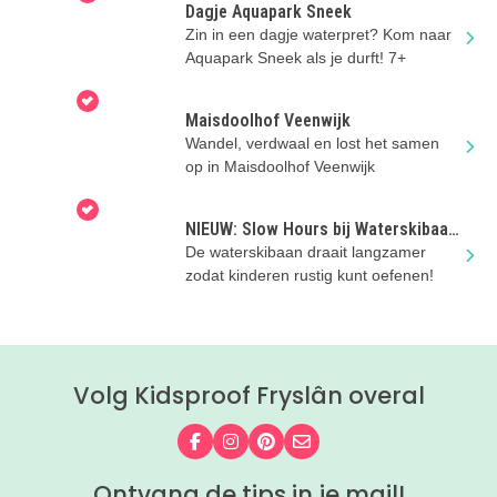
Dagje Aquapark Sneek
Zin in een dagje waterpret? Kom naar
Aquapark Sneek als je durft! 7+
Maisdoolhof Veenwijk
Wandel, verdwaal en lost het samen
op in Maisdoolhof Veenwijk
NIEUW: Slow Hours bij Waterskibaan
Sneek
De waterskibaan draait langzamer
zodat kinderen rustig kunt oefenen!
Volg Kidsproof Fryslân overal
Volg ons op Facebook
Volg ons op Instagram
Volg ons op Pinterest
Mail ons
Ontvang de tips in je mail!