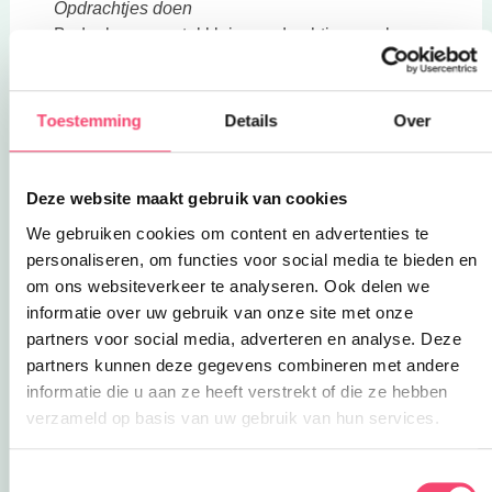
Opdrachtjes doen
Bedenk een aantal kleine opdrachtjes, zoals
sinterklaasliedje zingen, een kunstje doen of een
mop vertellen. Schrijf de opdrachtjes op een
papiertje en doe ze in een doos. Om de beurt
Toestemming
Details
Over
moet iedereen een briefje pakken en de opdracht
uitvoeren. Gedaan? Dan mag er een cadeautje
uit de zak worden gepakt!
Deze website maakt gebruik van cookies
We gebruiken cookies om content en advertenties te
Tip 8: Geven
personaliseren, om functies voor social media te bieden en
Maak hier een mooie traditie van; elk kind stopt
om ons websiteverkeer te analyseren. Ook delen we
de komende week wat speelgoed in de zak
informatie over uw gebruik van onze site met onze
waarmee niet meer gespeeld wordt. Dit gaat naar
partners voor social media, adverteren en analyse. Deze
de kringloopwinkel, een ander kind of een ander
partners kunnen deze gegevens combineren met andere
goed doel.
informatie die u aan ze heeft verstrekt of die ze hebben
verzameld op basis van uw gebruik van hun services.
Toestemmingsselectie