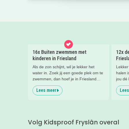
16x Buiten zwemmen met
12x de
kinderen in Friesland
Friesl
Als de zon schijnt, wil je lekker het
Lekker 
water in. Zoek jij een goede plek om te
halen i
zwemmen, dan hoef je in Friesland
jou dé 
nooit lang te zoeken. Ik zette voor jou
mooiste
Lees meer
Lees
de állerleukste plekken op een rij!
plekjes,
Volg Kidsproof Fryslân overal