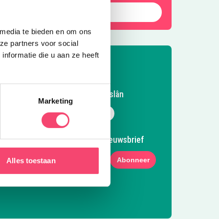
Laat die zomer maar komen!
 media te bieden en om ons
ze partners voor social
nformatie die u aan ze heeft
Volg Kidsproof Fryslân
Marketing
Volg ons op Facebook
Volg ons op Instagram
Volg ons op Pinterest
Mail ons
Meld je aan voor onze nieuwsbrief
Abonneer
Alles toestaan