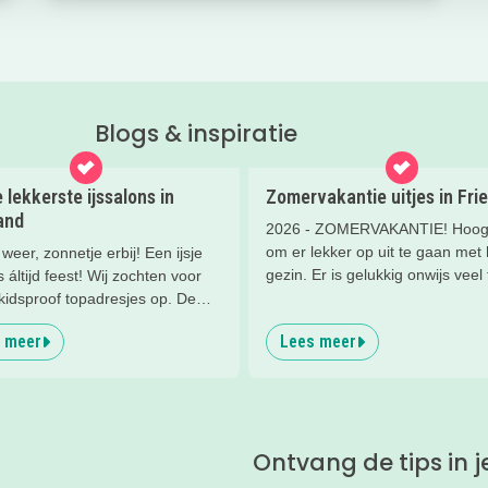
Blogs & inspiratie
 lekkerste ijssalons in
Zomervakantie uitjes in Frie
and
2026 - ZOMERVAKANTIE! Hoog 
om er lekker op uit te gaan met 
weer, zonnetje erbij! Een ijsje
gezin. Er is gelukkig onwijs veel 
s áltijd feest! Wij zochten voor
doen in Friesland. Wat dacht je 
kidsproof topadresjes op. De
een vet aquapark, een leuke
 terrasjes en de leukste
 meer
Lees meer
workshop, tekenen in de
 zodat jij er ook lekker bij zit.
prinsessentuin of klombootje va
Check de leukste, zomerse uitje
hieronder!
Ontvang de tips in j