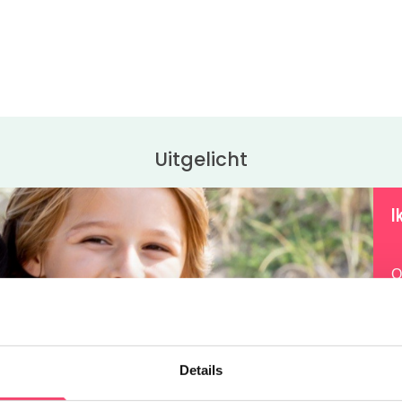
Uitgelicht
I
O
z
v
t
z
Details