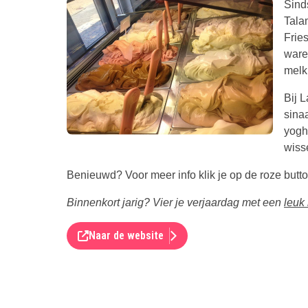
Sind
Tala
Frie
ware
melk
Bij 
sinaa
yoghu
wiss
Benieuwd? Voor meer info klik je op de roze butto
Binnenkort jarig? Vier je verjaardag met een
leuk 
Naar de website