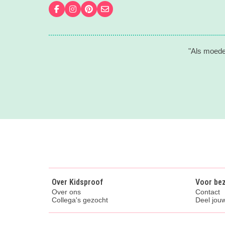
Volg ons op Facebook
Volg ons op Instagram
Volg ons op Pinterest
Mail ons
"Als moeder
Over Kidsproof
Voor be
Over ons
Contact
Collega's gezocht
Deel jouw