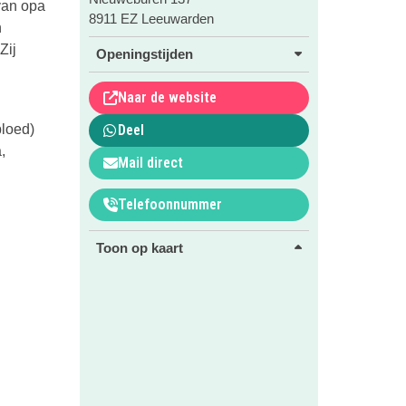
van opa
8911 EZ Leeuwarden
n
Zij
Openingstijden
Naar de website
bloed)
Deel
,
Mail direct
Telefoonnummer
Toon op kaart