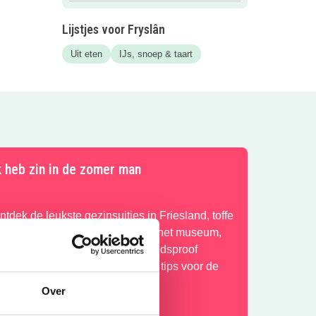
Lijstjes voor Fryslân
Uit eten
IJs, snoep & taart
k heb zin in de zomer man
ntdek de leukste gezinsuitjes in Friesland, toffe
wembaden, leuke activiteiten in het museum,
erkoelende speeltuinen, hippe kidsproof
errassen en nog veel meer leuke tips voor de
omervakantie!
Over