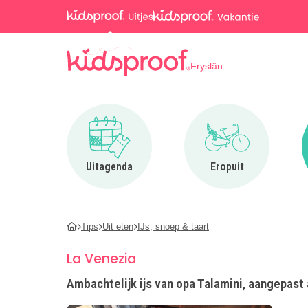
Fryslân
Ga naar Uitagenda
Ga naar Eropuit
Uitagenda
Eropuit
Tips
Uit eten
IJs, snoep & taart
La Venezia
Ambachtelijk ijs van opa Talamini, aangepast