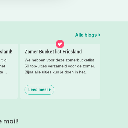
Alle blogs
sland!
Zomer Bucket list Friesland
tijd
We hebben voor deze zomerbucketlist
het
50 top-uitjes verzameld voor de zomer.
te
Bijna alle uitjes kun je doen in het
van
mooie Fryslân. Er staan ook een paar
tips in buiten de regio, maar die waren
Lees meer
té leuk om niet te noemen ;)
ren?
s
e mail!