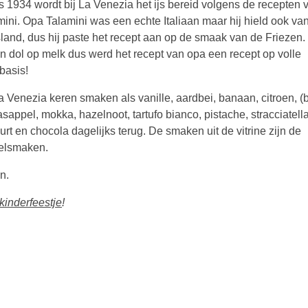
s 1934 wordt bij La Venezia het ijs bereid volgens de recepten 
mini. Opa Talamini was een echte Italiaan maar hij hield ook va
sland, dus hij paste het recept aan op de smaak van de Friezen. 
n dol op melk dus werd het recept van opa een recept op volle
basis!
La Venezia keren smaken als vanille, aardbei, banaan, citroen, (
sappel, mokka, hazelnoot, tartufo bianco, pistache, stracciatella
rt en chocola dagelijks terug. De smaken uit de vitrine zijn de
elsmaken.
n.
kinderfeestje
!