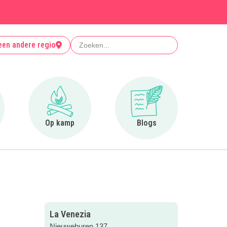
Zoeken
een andere regio
r Clubjes
Ga naar Op kamp
Ga naar Blogs
Op kamp
Blogs
La Venezia
Nieuweburen 137