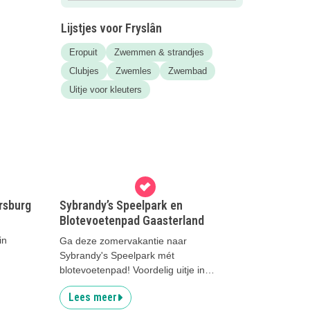
Lijstjes voor Fryslân
Eropuit
Zwemmen & strandjes
Clubjes
Zwemles
Zwembad
Uitje voor kleuters
ersburg
Sybrandy’s Speelpark en
Blotevoetenpad Gaasterland
in
Ga deze zomervakantie naar
Sybrandy's Speelpark mét
blotevoetenpad! Voordelig uitje in
Friesland!
Lees meer