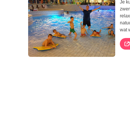
Je k
zwem
rela
natuu
wat w