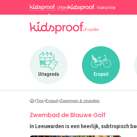
Fryslân
Ga naar Uitagenda
Ga naar Eropuit
Uitagenda
Eropuit
Tips
Eropuit
Zwemmen & strandjes
Zwembad de Blauwe Golf
In Leeuwarden is een heerlijk, subtropisch 