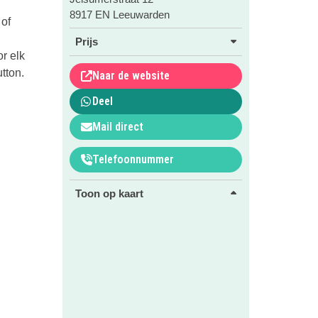
8917 EN Leeuwarden
 of
Prijs
or elk
tton.
Naar de website
Deel
Mail direct
Telefoonnummer
Toon op kaart