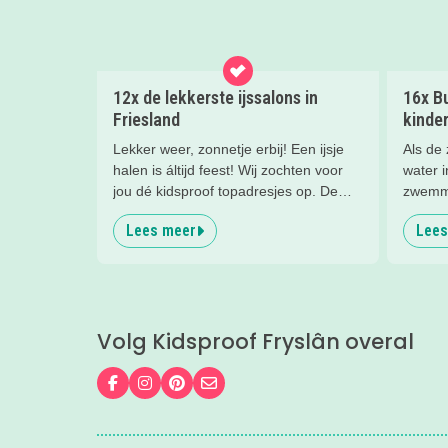
12x de lekkerste ijssalons in
16x B
Friesland
kinder
Lekker weer, zonnetje erbij! Een ijsje
Als de 
halen is áltijd feest! Wij zochten voor
water i
jou dé kidsproof topadresjes op. De
zwemme
mooiste terrasjes en de leukste
nooit l
Lees meer
Lees
plekjes, zodat jij er ook lekker bij zit.
de álle
Volg Kidsproof Fryslân overal
Volg ons op Facebook
Volg ons op Instagram
Volg ons op Pinterest
Mail ons