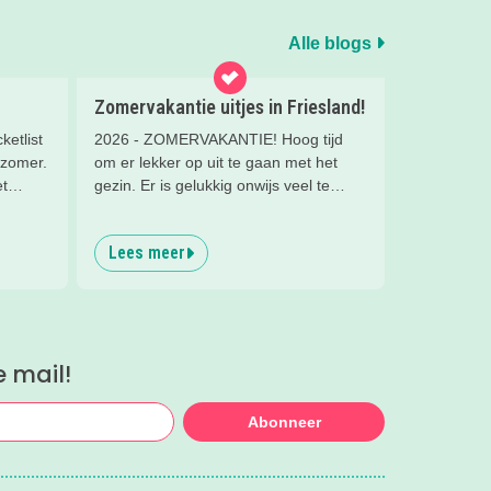
Alle blogs
Zomervakantie uitjes in Friesland!
etlist
2026 - ZOMERVAKANTIE! Hoog tijd
 zomer.
om er lekker op uit te gaan met het
et
gezin. Er is gelukkig onwijs veel te
n paar
doen in Friesland. Wat dacht je van
e waren
een vet aquapark, een leuke
Lees meer
workshop, tekenen in de
prinsessentuin of klombootje varen?
Check de leukste, zomerse uitjes
hieronder!
e mail!
Abonneer