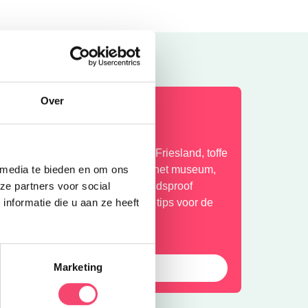
Over
k heb zin in de zomer man
ntdek de leukste gezinsuitjes in Friesland, toffe
wembaden, leuke activiteiten in het museum,
 media te bieden en om ons
erkoelende speeltuinen, hippe kidsproof
ze partners voor social
errassen en nog veel meer leuke tips voor de
nformatie die u aan ze heeft
omervakantie!
Laat die zomer maar komen!
Marketing