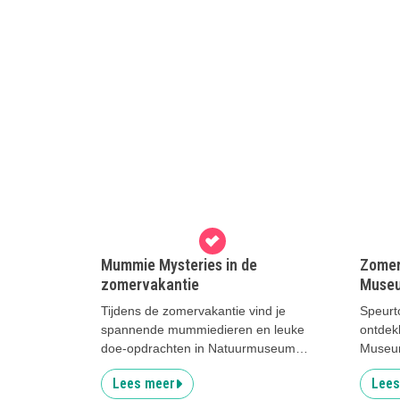
Mummie Mysteries in de
Zomer 
zomervakantie
Muse
Tijdens de zomervakantie vind je
Speurto
spannende mummiedieren en leuke
ontdek
doe-opdrachten in Natuurmuseum
Museum
Fryslân!
Lees meer
Lees