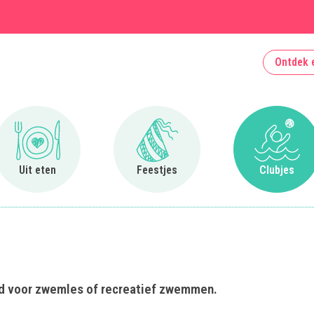
Ontdek 
Ga naar Uit eten
Ga naar Feestjes
Ga naa
Uit eten
Feestjes
Clubjes
bad voor zwemles of recreatief zwemmen.