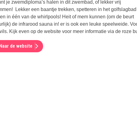
unt je zwemdiploma’s halen in dit zwembad, of lekker vrij
men! Lekker een baantje trekken, spetteren in het golfslagbad
xen in één van de whirlpools! Heit of mem kunnen (om de beurt
rlijk) de infrarood sauna in! er is ook een leuke speelweide. Vo
ils. Kijk even op de website voor meer informatie via de roze bu
Naar de website