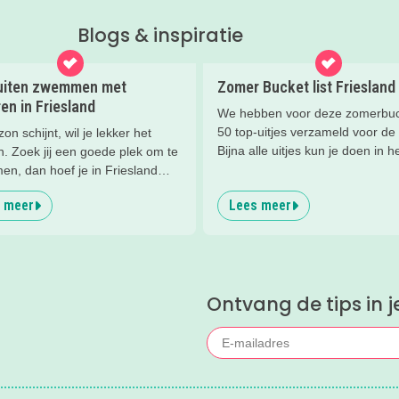
Blogs & inspiratie
uiten zwemmen met
Zomer Bucket list Friesland
en in Friesland
We hebben voor deze zomerbuck
50 top-uitjes verzameld voor de
zon schijnt, wil je lekker het
Bijna alle uitjes kun je doen in h
n. Zoek jij een goede plek om te
mooie Fryslân. Er staan ook ee
n, dan hoef je in Friesland
tips in buiten de regio, maar di
ang te zoeken. Ik zette voor jou
 meer
Lees meer
té leuk om niet te noemen ;)
rleukste plekken op een rij!
Ontvang de tips in j