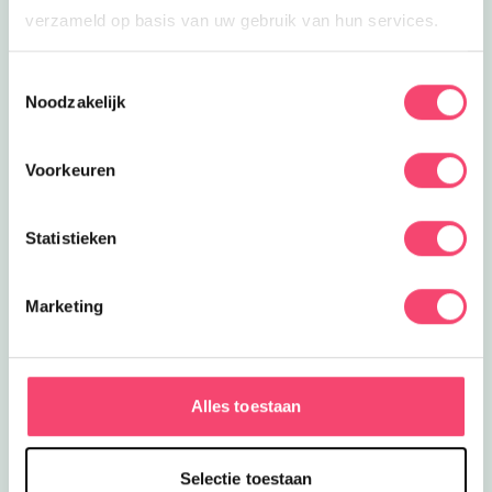
verzameld op basis van uw gebruik van hun services.
Toestemmingsselectie
Noodzakelijk
Voorkeuren
Statistieken
Marketing
Ik heb zin in de zomer man
Ontdek de leukste gezinsuitjes in Friesland, toffe
Alles toestaan
zwembaden, leuke activiteiten in het museum,
verkoelende speeltuinen, hippe kidsproof terrassen en
nog veel meer leuke tips voor de zomervakantie!
Selectie toestaan