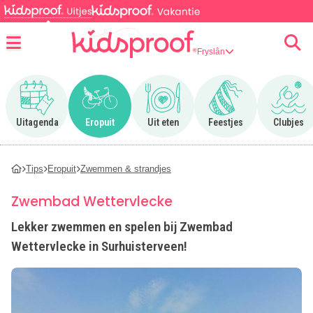
Fryslân
Menu
Ga naar Uitagenda
Ga naar Eropuit
Ga naar Uit eten
Ga naar Feestjes
Ga n
Uitagenda
Eropuit
Uit eten
Feestjes
Clubjes
Tips
Eropuit
Zwemmen & strandjes
Zwembad Wettervlecke
Lekker zwemmen en spelen bij Zwembad
Wettervlecke in Surhuisterveen!