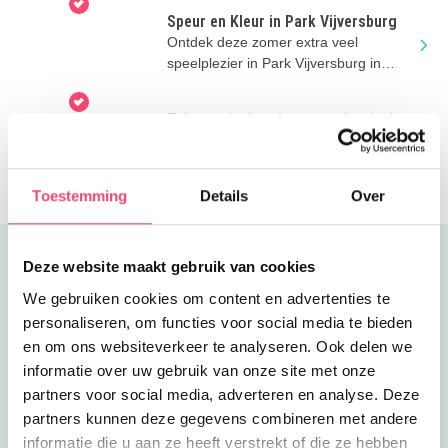
Speur en Kleur in Park Vijversburg
Ontdek deze zomer extra veel
speelplezier in Park Vijversburg in
Tytsjerk, vlak bij Leeuwarden.
Tekenen in de tuin op zondag in de
zomer
Schuif deze zomervakantie aan voor
een leuke tekenmiddag in de tuin van
Keramiekmuseum Princessehof!
Toestemming
Details
Over
Uitgelicht
Deze website maakt gebruik van cookies
We gebruiken cookies om content en advertenties te
personaliseren, om functies voor social media te bieden
en om ons websiteverkeer te analyseren. Ook delen we
informatie over uw gebruik van onze site met onze
partners voor social media, adverteren en analyse. Deze
partners kunnen deze gegevens combineren met andere
informatie die u aan ze heeft verstrekt of die ze hebben