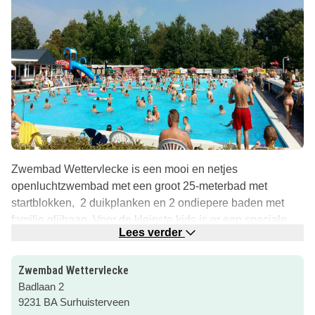
Zwembad Wettervlecke is een mooi en netjes
openluchtzwembad met een groot 25-meterbad met
startblokken, 2 duikplanken en 2 ondiepere baden met
familie glijbaan. Voor de kleinste kids is er een speciale
Lees verder
kleuterhoek. Hier vind je een pierebad, zandbak,
speeltoestellen (met een hek als afscheiding zodat de
Zwembad Wettervlecke
kinderen niet naar het diepe bad kunnen) en een grasveld
Badlaan 2
om te zonnebaden.
9231 BA Surhuisterveen