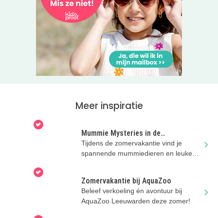
Meer inspiratie
Mummie Mysteries in de
zomervakantie
Tijdens de zomervakantie vind je
spannende mummiedieren en leuke
doe-opdrachten in Natuurmuseum
Fryslân!
Zomervakantie bij AquaZoo
Beleef verkoeling én avontuur bij
AquaZoo Leeuwarden deze zomer!