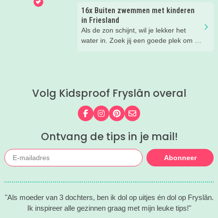
plekjes, zodat jij er ook lekker bij zit.
16x Buiten zwemmen met kinderen
in Friesland
Als de zon schijnt, wil je lekker het
water in. Zoek jij een goede plek om te
zwemmen, dan hoef je in Friesland
nooit lang te zoeken. Ik zette voor jou
de állerleukste plekken op een rij!
Volg Kidsproof Fryslân overal
Volg ons op Facebook
Volg ons op Instagram
Volg ons op Pinterest
Mail ons
Ontvang de tips in je mail!
Abonneer
"Als moeder van 3 dochters, ben ik dol op uitjes én dol op Fryslân.
Ik inspireer alle gezinnen graag met mijn leuke tips!"