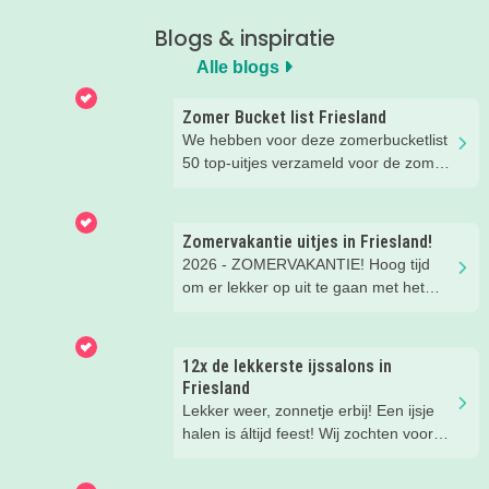
Blogs & inspiratie
Alle blogs
Zomer Bucket list Friesland
We hebben voor deze zomerbucketlist
50 top-uitjes verzameld voor de zomer.
Bijna alle uitjes kun je doen in het
mooie Fryslân. Er staan ook een paar
tips in buiten de regio, maar die waren
Zomervakantie uitjes in Friesland!
té leuk om niet te noemen ;)
2026 - ZOMERVAKANTIE! Hoog tijd
om er lekker op uit te gaan met het
gezin. Er is gelukkig onwijs veel te
doen in Friesland. Wat dacht je van
een vet aquapark, een leuke
12x de lekkerste ijssalons in
workshop, tekenen in de
Friesland
prinsessentuin of klombootje varen?
Lekker weer, zonnetje erbij! Een ijsje
Check de leukste, zomerse uitjes
halen is áltijd feest! Wij zochten voor
hieronder!
jou dé kidsproof topadresjes op. De
mooiste terrasjes en de leukste