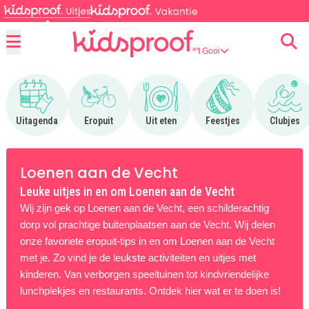
't Gooi
Menu
Ga naar Uitagenda
Ga naar Eropuit
Ga naar Uit eten
Ga naar Feestjes
Ga n
Uitagenda
Eropuit
Uit eten
Feestjes
Clubjes
Loenen aan de Vecht
Leuke uitjes in en om Loenen aan de Vecht
Wij zijn gek op Loenen aan de Vecht, een schilderachtig
dorp vol prachtige buitenplaatsen aan de Vecht. Wij delen
onze favoriete eropuit-tips in en om Loenen aan de Vecht
met je. Zo vind je de leukste activiteiten en uitjes met
kinderen. Van verborgen speeltuinen tot kindvriendelijke
lunchplekjes en restaurants. Ontdek hier wat er te doen is!