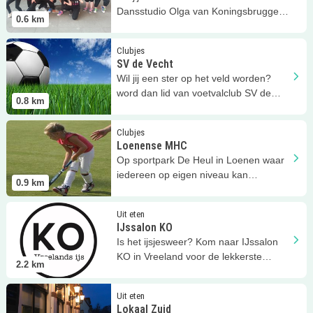
Dansstudio Olga van Koningsbrugge in
0.6
km
Loenen a/d Vecht!
Lees meer
SV de Vecht
Clubjes
SV de Vecht
Wil jij een ster op het veld worden?
word dan lid van voetvalclub SV de
0.8
km
Vecht.
Lees meer
Loenense MHC
Clubjes
Loenense MHC
Op sportpark De Heul in Loenen waar
iedereen op eigen niveau kan
0.9
km
hockeyen!
Lees meer
IJssalon KO
Uit eten
IJssalon KO
Is het ijsjesweer? Kom naar IJssalon
KO in Vreeland voor de lekkerste
2.2
km
ambachtelijke ijssmaken!
Lees meer
Lokaal Zuid
Uit eten
Lokaal Zuid