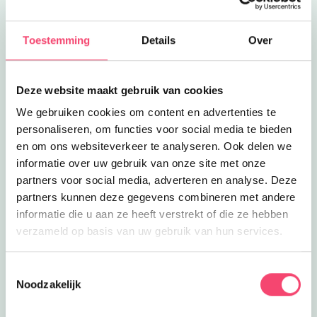
Lees meer
Bonnema watersport
Eropuit
Bonnema watersport
Ontdek met een boot van Bonnema
Toestemming
Details
Over
Watersport de Loosdrechtse Plassen
3.3
km
en Vecht.
Lees meer
Kinderfeestje Suppen
Deze website maakt gebruik van cookies
Feestjes
Kinderfeestje Suppen
We gebruiken cookies om content en advertenties te
Vriendjes, water en sups: een betere
personaliseren, om functies voor social media te bieden
mix kun je niet hebben voor jouw
3.6
km
en om ons websiteverkeer te analyseren. Ook delen we
gezellige partijtje!
informatie over uw gebruik van onze site met onze
Lees meer
IkSup Supverhuur
Eropuit
partners voor social media, adverteren en analyse. Deze
IkSup Supverhuur
partners kunnen deze gegevens combineren met andere
In Loosdrecht kun je suppen in één
informatie die u aan ze heeft verstrekt of die ze hebben
van de mooiste supgebieden van
3.6
km
verzameld op basis van uw gebruik van hun services.
Nederland.
Lees meer
Vette vogelmiddag van OERRR
Uitagenda
Toestemmingsselectie
Vette vogelmiddag van OERRR
Noodzakelijk
Maak vogelsnacks en ontdek de
natuur op Fort Kijkuit!
3.7
km