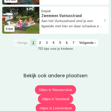
Kikkerfort.
Lees meer
Zwemmen Vuntusstrand
Eropuit
Zwemmen Vuntusstrand
Aan het Vuntusstrand vind je een
ligweide met hier en daar schaduw en
4
km
een prima zwemgebied voor kids!
‹ Vorige
1
2
3
4
5
6
7
Volgende ›
763 tips voor je kinderen
Bekijk ook andere plaatsen
Uitjes in Nieuwersluis
Uitjes in Vreeland
Uitjes in Loenersloot