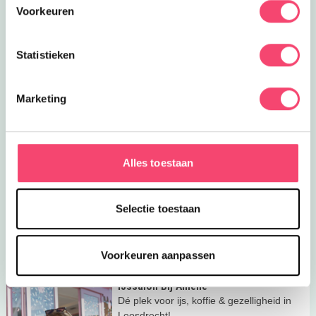
Voorkeuren
Lees meer
Pluis de muis van OERRR
Uitagenda
Pluis de muis van OERRR
Pluis muizenbotjes uit uilenballen en
Statistieken
ontdek samen met
3.7
km
Natuurmonumenten het leven van
uilen en muizen.
Marketing
Lees meer
Kijken op Fort Kijkuit
Eropuit
Kijken op Fort Kijkuit
Samen met de fortengids wandel je
over het fortterrein en hoor je alles
3.7
km
Alles toestaan
over de bijzondere geschiedenis.
Lees meer
Bootverhuur-Loosdrecht
Eropuit
Bootverhuur-Loosdrecht
Selectie toestaan
Huur een boot bij Bootverhuur-
Loosdrecht bij Jachthaven Manten om
3.8
km
de Loosdrechtse plassen op te gaan!
Voorkeuren aanpassen
Lees meer
IJssalon Bij Amèlie
Uit eten
IJssalon Bij Amèlie
Dé plek voor ijs, koffie & gezelligheid in
Loosdrecht!