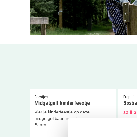
Feestjes
Eropuit 
Midgetgolf kinderfeestje
Bosba
Vier je kinderfeestje op deze
za 8 
midgetgolfbaan in de bossen van
Zwemba
Baarn.
voor e
midget