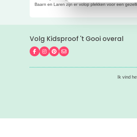
Baarn en Laren zijn er volop plekken voor een gezellig 
Volg Kidsproof 't Gooi overal
Volg ons op Facebook
Volg ons op Instagram
Volg ons op Pinterest
Mail ons
Ik vind he