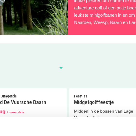
leuke plekken om samen te midg
adventure golf of een potje boe
leukste minigolfbanen in en o
Naarden, Weesp, Baarn en Lar
| Uitagenda
Feestjes
d De Vuursche Baarn
Midgetgolffeestje
Midden in de bossen van Lage
aug
+ meer data
Vuursche ligt een mooie
d Bosbad De Vuursche is top
midgetgolfbaan voor een te gek
en dagje zwemmen én
kinderfeestje.
golfen!