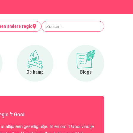
Zoeken
een andere regio
r Clubjes
Ga naar Op kamp
Ga naar Blogs
Op kamp
Blogs
egio 't Gooi
s altijd een gezellig uitje. In en om ’t Gooi vind je