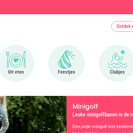
Ontdek 
Ga naar Uit eten
Ga naar Feestjes
Ga naa
Uit eten
Feestjes
Clubjes
Minigolf
Leuke minigolfbanen in de r
Een potje minigolf met kinderen i