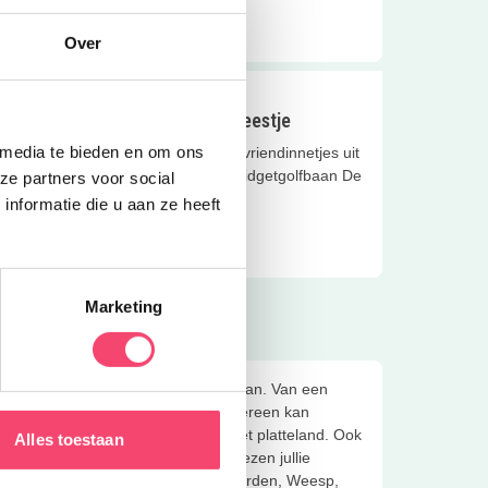
Lees meer
Over
Feestjes
Midgetgolf kinderfeestje
 media te bieden en om ons
Nodig je vriendjes en vriendinnetjes uit
en vier je feestje bij Midgetgolfbaan De
ze partners voor social
Leeuwenkuil!
nformatie die u aan ze heeft
Lees meer
Marketing
en waar je samen een balletje kunt slaan. Van een
en gezellig familie-uitje waaraan iedereen kan
en originele ronde boerengolf op het platteland. Ook
Alles toestaan
ch helemaal kunnen uitleven. Wat kiezen jullie
sum, Bussum, Huizen, Loosdrecht, Naarden, Weesp,