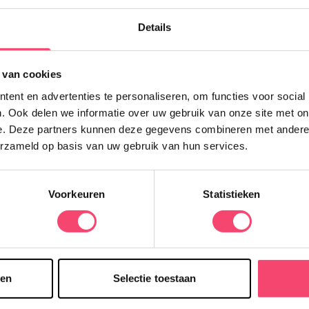
 meer
Lees meer
Details
Eropuit
 van cookies
tgolf De Leeuwenkuil
Midgetgolf De Vuursche
ent en advertenties te personaliseren, om functies voor social
n balletje slaan op de
Deze midgetgolfbaan ligt in een
golfbaan in Muiderberg! En
bosrijke omgeving in Baarn.
. Ook delen we informatie over uw gebruik van onze site met on
 springen op de trampoline!
e. Deze partners kunnen deze gegevens combineren met andere i
erzameld op basis van uw gebruik van hun services.
 meer
Lees meer
Voorkeuren
Statistieken
heerlijk uitje met kinderen. In en om ’t Gooi zijn er verschillende plekk
 glowgolfbaan binnen waar alles glow-in-the-dark is. Het is een actief 
llerlei leuke varianten. Denk aan indoor minigolf, adventure golf of e
sen
Selectie toestaan
olfen. Veel locaties hebben een speelse minigolf baan waar kinderen zi
of lekker buiten met de hele familie midgetgolfen? In en rond Hilver