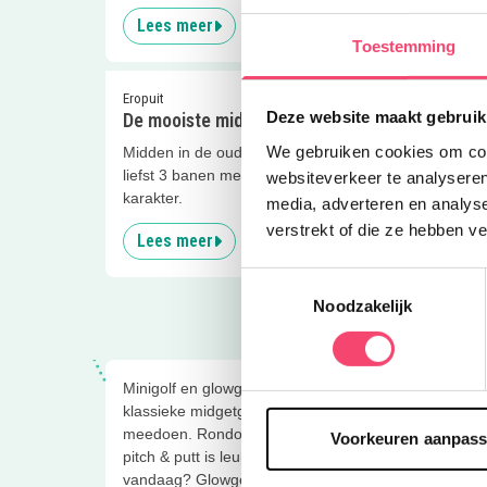
Lees meer
Lees
Toestemming
Eropuit
Eropuit
Deze website maakt gebruik
De mooiste midgetgolfbanen
Midge
We gebruiken cookies om cont
Midden in de oude bossen liggen maar
Kom ee
liefst 3 banen met elk een eigen
midget
websiteverkeer te analyseren
karakter.
daarna
media, adverteren en analys
verstrekt of die ze hebben v
Lees meer
Lees
Toestemmingsselectie
Noodzakelijk
Minigolf en glowgolf in en om ’t Gooi Minigolf is een 
klassieke midgetgolfbaan buiten tot een spectaculaire
meedoen. Rondom Hilversum, Bussum, Huizen vind je a
Voorkeuren aanpas
pitch & putt is leuk voor gezinnen die samen willen g
vandaag? Glowgolf in een donkere baan vol kleuren 