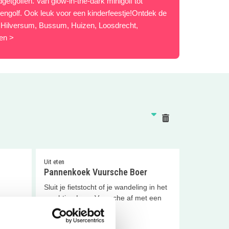
etgolfen. Van glow-in-the-dark minigolf tot
rengolf. Ook leuk voor een kinderfeestje!Ontdek de
m Hilversum, Bussum, Huizen, Loosdrecht,
en >
Reset
Uit eten
Pannenkoek Vuursche Boer
Sluit je fietstocht of je wandeling in het
prachtige Lage Vuursche af met een
pannenkoek!