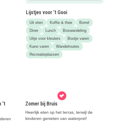
Lijstjes voor 't Gooi
Uit eten
Koffie & thee
Borrel
Diner
Lunch
Boswandeling
Uitje voor kleuters
Bootje varen
Kano varen
Wandelroutes
Recreatieplassen
 ’t
Zomer bij Bruis
Heerlijk eten op het terras, terwijl de
kinderen genieten van waterpret!
inderen