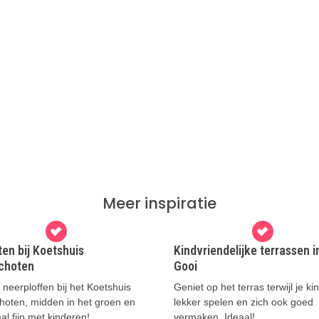
Meer inspiratie
en bij Koetshuis
Kindvriendelijke terrassen in
choten
Gooi
neerploffen bij het Koetshuis
Geniet op het terras terwijl je k
hoten, midden in het groen en
lekker spelen en zich ook goed
l fijn met kinderen!
vermaken. Ideaal!