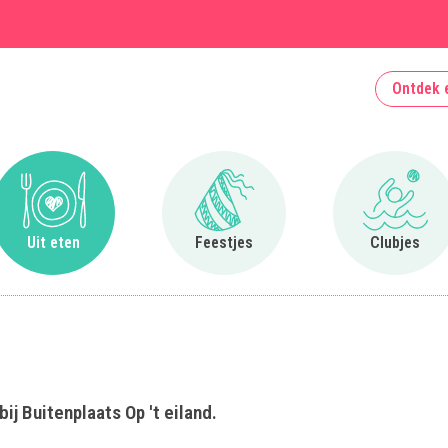
Ontdek 
Ga naar Uit eten
Ga naar Feestjes
Ga naa
Uit eten
Feestjes
Clubjes
j Buitenplaats Op 't eiland.