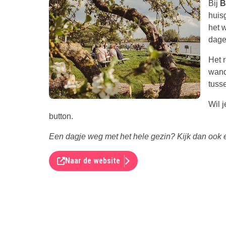
Bij
B
huisg
het 
dagen
Het 
wand
tuss
Wil 
button.
Een dagje weg met het hele gezin? Kijk dan ook
Naar de website