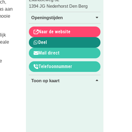
ch,
1394 JG Nederhorst Den Berg
ras aan
mooie
Openingstijden
Naar de website
ijk
deale
Deel
Mail direct
e
Telefoonnummer
Toon op kaart