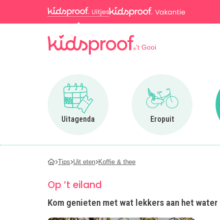
't Gooi
Ga naar Uitagenda
Ga naar Eropuit
Uitagenda
Eropuit
Tips
Uit eten
Koffie & thee
Op ’t eiland
Kom genieten met wat lekkers aan het water bi