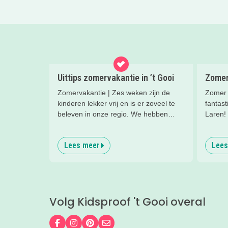
Uittips zomervakantie in ’t Gooi
Zomer
Zomervakantie | Zes weken zijn de
Zomer á
kinderen lekker vrij en is er zoveel te
fantas
beleven in onze regio. We hebben
Laren!
superleuke eropuit tips voor je op een
rijtje gezet.
Lees meer
Lees
Volg Kidsproof 't Gooi overal
Volg ons op Facebook
Volg ons op Instagram
Volg ons op Pinterest
Mail ons