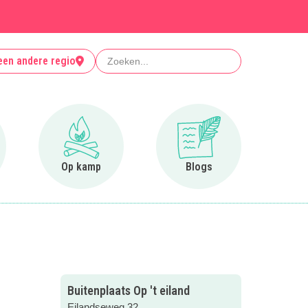
Zoeken
een andere regio
r Clubjes
Ga naar Op kamp
Ga naar Blogs
Op kamp
Blogs
Buitenplaats Op 't eiland
Eilandseweg 32