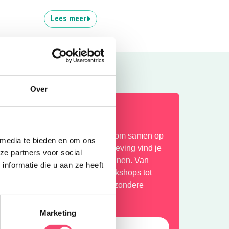
Lees meer
Over
ilversum Zomerspecial
e zomervakantie is hét moment om samen op
 media te bieden en om ons
ad te gaan. In Hilversum en omgeving vind je
ze partners voor social
olop leuke activiteiten voor gezinnen. Van
nformatie die u aan ze heeft
atuuravonturen en creatieve workshops tot
inderfilms, sportieve uitjes en bijzondere
venementen.
Marketing
bekijk ze allemaal