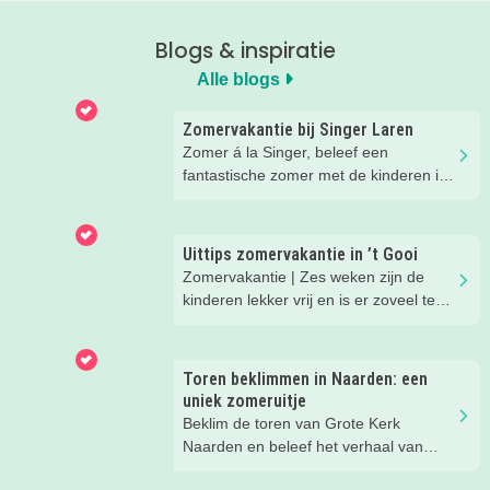
Blogs & inspiratie
Alle blogs
Zomervakantie bij Singer Laren
Zomer á la Singer, beleef een
fantastische zomer met de kinderen in
Laren!
Uittips zomervakantie in ’t Gooi
Zomervakantie | Zes weken zijn de
kinderen lekker vrij en is er zoveel te
beleven in onze regio. We hebben
superleuke eropuit tips voor je op een
rijtje gezet.
Toren beklimmen in Naarden: een
uniek zomeruitje
Beklim de toren van Grote Kerk
Naarden en beleef het verhaal van
Johannes!