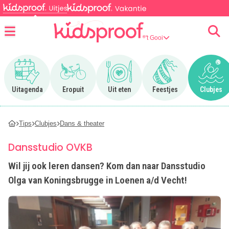
't Gooi
Menu
Ga naar Uitagenda
Ga naar Eropuit
Ga naar Uit eten
Ga naar Feestjes
Ga n
Uitagenda
Eropuit
Uit eten
Feestjes
Clubjes
Tips
Clubjes
Dans & theater
Dansstudio OVKB
Wil jij ook leren dansen? Kom dan naar Dansstudio
Olga van Koningsbrugge in Loenen a/d Vecht!