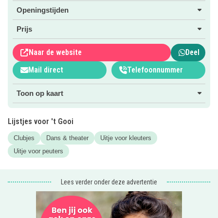
danslessen
HipHop
,
Streetdance
,
Modern
en een echte
Openingstijden
BoysClass
zijn ook mogelijk!
Prijs
Kijk voor meer informatie, tijden van de lessen en voor
foto’s van voorstellingen op de website door te klikken op
Naar de website
Deel
de roze button.
Mail direct
Telefoonnummer
Toon op kaart
Lijstjes voor 't Gooi
Clubjes
Dans & theater
Uitje voor kleuters
Uitje voor peuters
Lees verder onder deze advertentie