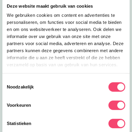
Deze website maakt gebruik van cookies
We gebruiken cookies om content en advertenties te
personaliseren, om functies voor social media te bieden
en om ons websiteverkeer te analyseren. Ook delen we
informatie over uw gebruik van onze site met onze
partners voor social media, adverteren en analyse. Deze
partners kunnen deze gegevens combineren met andere
informatie die u aan ze heeft verstrekt of die ze hebben
verzameld op basis van uw gebruik van hun services.
Toestemmingsselectie
Noodzakelijk
Hilversum Zomerspecial
De zomervakantie is hét moment om samen op pad te
Voorkeuren
gaan. In Hilversum en omgeving vind je volop leuke
activiteiten voor gezinnen. Van natuuravonturen en
creatieve workshops tot kinderfilms, sportieve uitjes en
Statistieken
bijzondere evenementen.