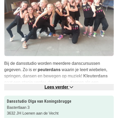
Bij de dansstudio worden meerdere danscursussen
gegeven. Zo is er
peuterdans
waarin je leert wiebelen,
springen, dansen en bewegen op muziek!
Kleuterdans
gaat een stapje verder, daar leer je dansen als een
Lees verder
prinses, een tijger of een muisje.
Ben je al wat ouder? Doe dan mee met
kinderdans
. Hier
Dansstudio Olga van Koningsbrugge
leer je te dansen binnen een thema en krijg je de
Bastertlaan 3
beginselen van
klassiek ballet
aangeleerd. Echter
3632 JH Loenen aan de Vecht