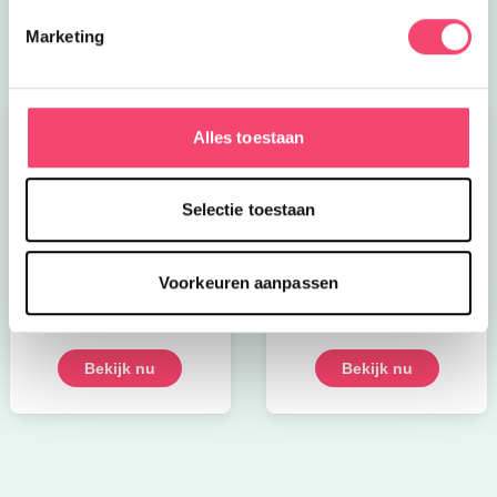
bekijk ze allemaal
Marketing
Alles toestaan
Selectie toestaan
Kroon op de taart bij
Onze favoriete
Voorkeuren aanpassen
CODA
zomerboeken voor
kinderen!
Bekijk nu
Bekijk nu