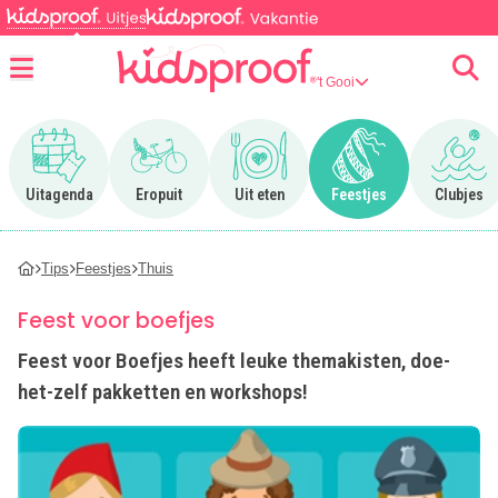
't Gooi
Menu
Ga naar Uitagenda
Ga naar Eropuit
Ga naar Uit eten
Ga naar Feestjes
Ga n
Uitagenda
Eropuit
Uit eten
Feestjes
Clubjes
Tips
Feestjes
Thuis
Feest voor boefjes
Feest voor Boefjes heeft leuke themakisten, doe-
het-zelf pakketten en workshops!