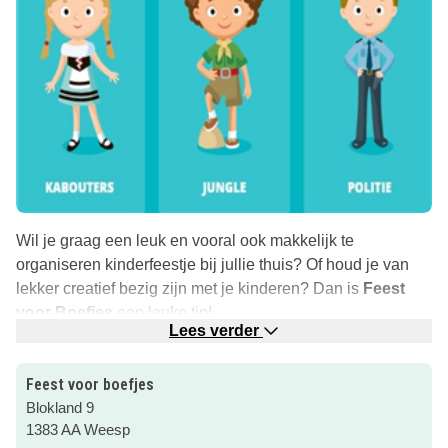
Wil je graag een leuk en vooral ook makkelijk te
organiseren kinderfeestje bij jullie thuis? Of houd je van
lekker creatief bezig zijn met je kinderen? Dan is
Feest
voor Boefjes
een leuke tip!
Lees verder
Themakisten
Feest voor boefjes verhuurt 6 verschillende themakisten
Feest voor boefjes
met mooie en duurzame verkleedkleren, spelletjes,
Blokland 9
tafelversieringen en nog veel meer! Denk aan thema’s als
1383 AA Weesp