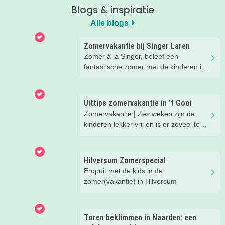
Blogs & inspiratie
Alle blogs
Zomervakantie bij Singer Laren
Zomer á la Singer, beleef een
fantastische zomer met de kinderen in
Laren!
Uittips zomervakantie in ’t Gooi
Zomervakantie | Zes weken zijn de
kinderen lekker vrij en is er zoveel te
beleven in onze regio. We hebben
superleuke eropuit tips voor je op een
rijtje gezet.
Hilversum Zomerspecial
Eropuit met de kids in de
zomer(vakantie) in Hilversum
Toren beklimmen in Naarden: een