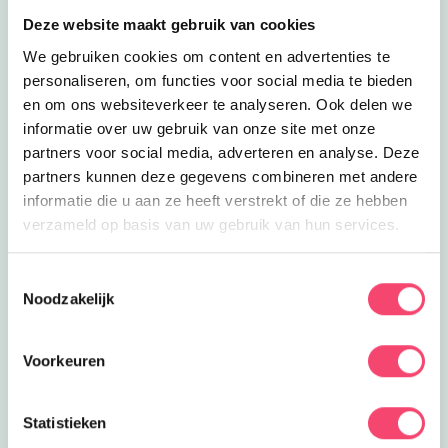
Deze website maakt gebruik van cookies
We gebruiken cookies om content en advertenties te
personaliseren, om functies voor social media te bieden
en om ons websiteverkeer te analyseren. Ook delen we
informatie over uw gebruik van onze site met onze
partners voor social media, adverteren en analyse. Deze
partners kunnen deze gegevens combineren met andere
informatie die u aan ze heeft verstrekt of die ze hebben
verzameld op basis van uw gebruik van hun services.
Hilversum Zomerspecial
Toestemmingsselectie
Noodzakelijk
De zomervakantie is hét moment om samen op pad te
gaan. In Hilversum en omgeving vind je volop leuke
activiteiten voor gezinnen. Van natuuravonturen en
Voorkeuren
creatieve workshops tot kinderfilms, sportieve uitjes en
bijzondere evenementen.
Statistieken
bekijk ze allemaal