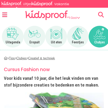
't Gooi
Menu
Ga naar Uitagenda
Ga naar Eropuit
Ga naar Uit eten
Ga naar Feestjes
Ga n
Uitagenda
Eropuit
Uit eten
Feestjes
Clubjes
Tips
Clubjes
Creatief & techniek
Cursus Fashion now
Voor kids vanaf 10 jaar, die het leuk vinden om van
stof bijzondere creaties te bedenken en te maken.