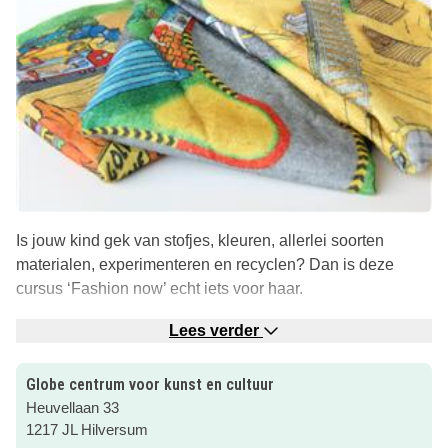
Is jouw kind gek van stofjes, kleuren, allerlei soorten
materialen, experimenteren en recyclen? Dan is deze
cursus ‘Fashion now’ echt iets voor haar.
Ze gaan aan de slag met styling, collages, fotograferen en
Lees verder
zetten ook de naaimachine op tafel.
Globe centrum voor kunst en cultuur
Als je kind na de start van de cursus instroomt wordt de
Heuvellaan 33
prijs aangepast.
1217 JL Hilversum