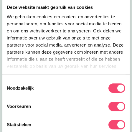
Deze website maakt gebruik van cookies
We gebruiken cookies om content en advertenties te
personaliseren, om functies voor social media te bieden
en om ons websiteverkeer te analyseren. Ook delen we
informatie over uw gebruik van onze site met onze
partners voor social media, adverteren en analyse. Deze
partners kunnen deze gegevens combineren met andere
informatie die u aan ze heeft verstrekt of die ze hebben
verzameld op basis van uw gebruik van hun services.
Hilversum Zomerspecial
Toestemmingsselectie
Noodzakelijk
De zomervakantie is hét moment om samen op pad te
gaan. In Hilversum en omgeving vind je volop leuke
activiteiten voor gezinnen. Van natuuravonturen en
Voorkeuren
creatieve workshops tot kinderfilms, sportieve uitjes en
bijzondere evenementen.
Statistieken
bekijk ze allemaal