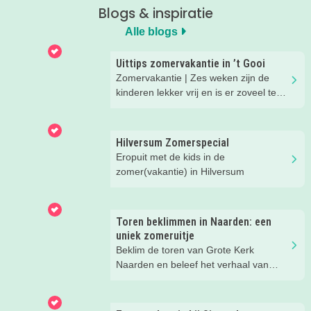
Blogs & inspiratie
Alle blogs
Uittips zomervakantie in ’t Gooi
Zomervakantie | Zes weken zijn de
kinderen lekker vrij en is er zoveel te
beleven in onze regio. We hebben
superleuke eropuit tips voor je op een
rijtje gezet.
Hilversum Zomerspecial
Eropuit met de kids in de
zomer(vakantie) in Hilversum
Toren beklimmen in Naarden: een
uniek zomeruitje
Beklim de toren van Grote Kerk
Naarden en beleef het verhaal van
Johannes!