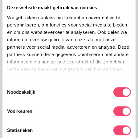
Deze website maakt gebruik van cookies
We gebruiken cookies om content en advertenties te
personaliseren, om functies voor social media te bieden
en om ons websiteverkeer te analyseren. Ook delen we
informatie over uw gebruik van onze site met onze
partners voor social media, adverteren en analyse. Deze
partners kunnen deze gegevens combineren met andere
informatie die u aan ze heeft verstrekt of die ze hebben
verzameld op basis van uw gebruik van hun services.
Hilversum Zomerspecial
Toestemmingsselectie
Noodzakelijk
De zomervakantie is hét moment om samen op pad te
gaan. In Hilversum en omgeving vind je volop leuke
activiteiten voor gezinnen. Van natuuravonturen en
Voorkeuren
creatieve workshops tot kinderfilms, sportieve uitjes en
bijzondere evenementen.
Statistieken
bekijk ze allemaal