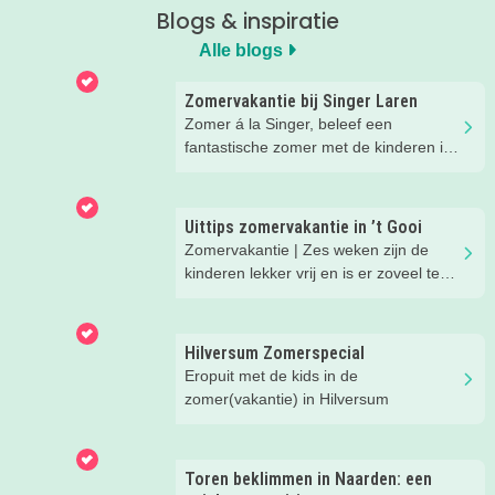
Blogs & inspiratie
Alle blogs
Zomervakantie bij Singer Laren
Zomer á la Singer, beleef een
fantastische zomer met de kinderen in
Laren!
Uittips zomervakantie in ’t Gooi
Zomervakantie | Zes weken zijn de
kinderen lekker vrij en is er zoveel te
beleven in onze regio. We hebben
superleuke eropuit tips voor je op een
rijtje gezet.
Hilversum Zomerspecial
Eropuit met de kids in de
zomer(vakantie) in Hilversum
Toren beklimmen in Naarden: een