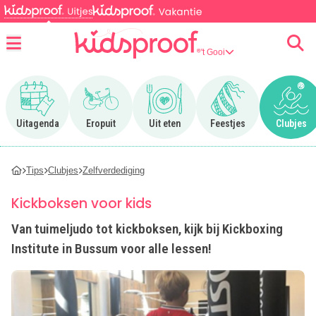
't Gooi
Menu
Ga naar Uitagenda
Ga naar Eropuit
Ga naar Uit eten
Ga naar Feestjes
Ga n
Uitagenda
Eropuit
Uit eten
Feestjes
Clubjes
Tips
Clubjes
Zelfverdediging
Kickboksen voor kids
Van tuimeljudo tot kickboksen, kijk bij Kickboxing
Institute in Bussum voor alle lessen!