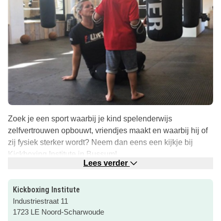
Zoek je een sport waarbij je kind spelenderwijs
zelfvertrouwen opbouwt, vriendjes maakt en waarbij hij of
zij fysiek sterker wordt? Neem dan eens een kijkje bij
Kickboxing Institute in Bussum!
Lees verder
Kinderen 8 – 12 jaar
Speciaal voor kinderen van 8-12 jaar is er een
Kickboxing Institute
kickboksprogramma ontwikkeld in samenwerking met
Industriestraat 11
orthopedagoog Annefleur Visscher en fysiotherapiepraktijk
1723 LE Noord-Scharwoude
STTC kids.