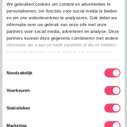
We gebruiken cookies om content en advertenties te
personaliseren, om functies voor social media te bieden
en om ons websiteverkeer te analyseren. Ook delen we
informatie over uw gebruik van onze site met onze
partners voor social media, adverteren en analyse. Deze
partners kunnen deze gegevens combineren met andere
informatie die u aan ze heeft verstrekt of die ze hebben
verzameld op basis van uw gebruik van hun services.
Hilversum Zomerspecial
De zomervakantie is hét moment om samen op pad te
Toestemmingsselectie
gaan. In Hilversum en omgeving vind je volop leuke
Noodzakelijk
activiteiten voor gezinnen. Van natuuravonturen en
creatieve workshops tot kinderfilms, sportieve uitjes en
Voorkeuren
bijzondere evenementen.
bekijk ze allemaal
Statistieken
Marketing