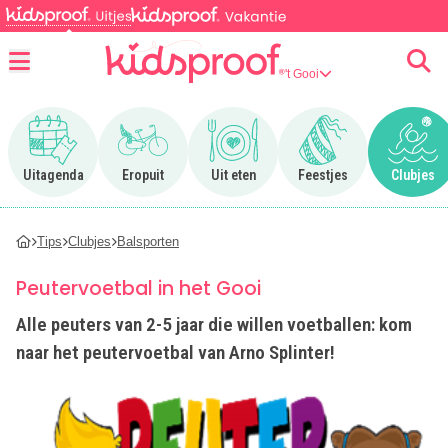
't Gooi
Menu
Ga naar Uitagenda
Ga naar Eropuit
Ga naar Uit eten
Ga naar Feestjes
Ga n
Uitagenda
Eropuit
Uit eten
Feestjes
Clubjes
Tips
Clubjes
Balsporten
Peutervoetbal in het Gooi
Alle peuters van 2-5 jaar die willen voetballen: kom
naar het peutervoetbal van Arno Splinter!