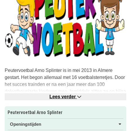
Peutervoetbal Arno Splinter is in mei 2013 in Almere
gestart. Het begon allemaal met 16 voetbalsterretjes. Door
het succes trainden er na een jaar meer dan 100
dolenthousiaste kinderen mee. Inmiddels zitten ze op bijna
Lees verder
200 kinderen.
Nu is het ook uitgebreid naar Huizen en Naarden! Elke
Peutervoetbal Arno Splinter
zaterdag train je hier als peuter je voetbalskills en is het
Openingstijden
tijd om lekker te bewegen met (nieuwe) vriendjes en