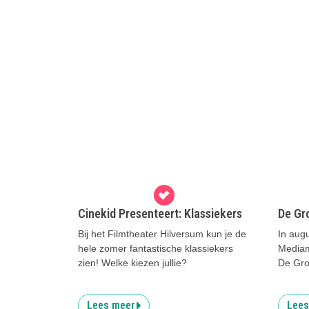
Cinekid Presenteert: Klassiekers
De Gr
Bij het Filmtheater Hilversum kun je de
In augu
hele zomer fantastische klassiekers
Mediam
zien! Welke kiezen jullie?
De Gro
Lees meer
Lees