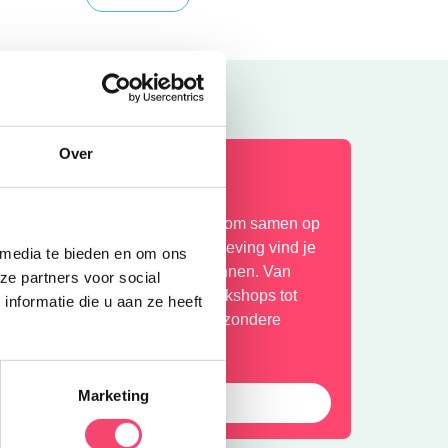
Over
ilversum Zomerspecial
e zomervakantie is hét moment om samen op
ad te gaan. In Hilversum en omgeving vind je
 media te bieden en om ons
olop leuke activiteiten voor gezinnen. Van
ze partners voor social
atuuravonturen en creatieve workshops tot
nformatie die u aan ze heeft
inderfilms, sportieve uitjes en bijzondere
venementen.
Marketing
bekijk ze allemaal