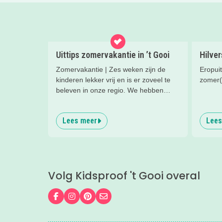
Uittips zomervakantie in ’t Gooi
Hilve
Zomervakantie | Zes weken zijn de
Eropuit
kinderen lekker vrij en is er zoveel te
zomer(
beleven in onze regio. We hebben
superleuke eropuit tips voor je op een
rijtje gezet.
Lees meer
Lees
Volg Kidsproof 't Gooi overal
Volg ons op Facebook
Volg ons op Instagram
Volg ons op Pinterest
Mail ons