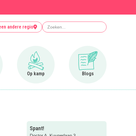
Zoeken
een andere regio
r Clubjes
Ga naar Op kamp
Ga naar Blogs
Op kamp
Blogs
Spant!
Doctor A. Kuyperlaan 3