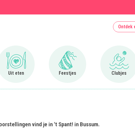
Ontdek 
Ga naar Uit eten
Ga naar Feestjes
Ga naa
Uit eten
Feestjes
Clubjes
rstellingen vind je in 't Spant! in Bussum.