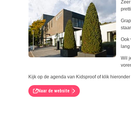
Zeer
prett
Grap
staa
Ook 
lang 
Wil 
voren
Kijk op de agenda van Kidsproof of klik hieronder 
Naar de website