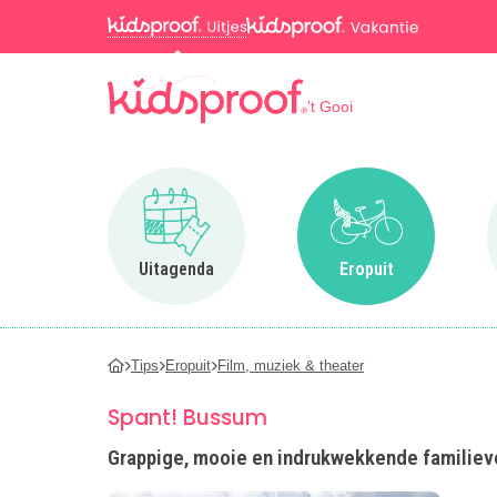
't Gooi
Ga naar Uitagenda
Ga naar Eropuit
Uitagenda
Eropuit
Tips
Eropuit
Film, muziek & theater
Spant! Bussum
Grappige, mooie en indrukwekkende familievoo