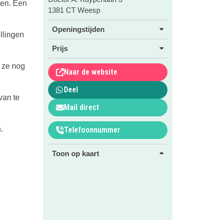
nen. Een
1381 CT Weesp
Openingstijden
llingen
Prijs
 ze nog
Naar de website
Deel
van te
Mail direct
.
Telefoonnummer
Toon op kaart