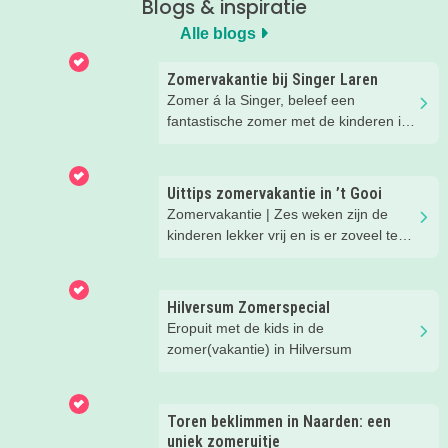
Blogs & inspiratie
Alle blogs
Zomervakantie bij Singer Laren
Zomer á la Singer, beleef een
fantastische zomer met de kinderen in
Laren!
Uittips zomervakantie in ’t Gooi
Zomervakantie | Zes weken zijn de
kinderen lekker vrij en is er zoveel te
beleven in onze regio. We hebben
superleuke eropuit tips voor je op een
rijtje gezet.
Hilversum Zomerspecial
Eropuit met de kids in de
zomer(vakantie) in Hilversum
Toren beklimmen in Naarden: een
uniek zomeruitje