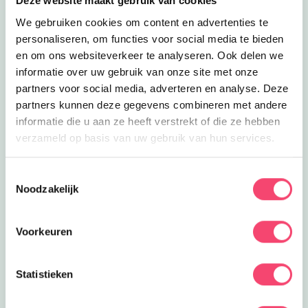
Deze website maakt gebruik van cookies
We gebruiken cookies om content en advertenties te
personaliseren, om functies voor social media te bieden
en om ons websiteverkeer te analyseren. Ook delen we
informatie over uw gebruik van onze site met onze
partners voor social media, adverteren en analyse. Deze
partners kunnen deze gegevens combineren met andere
informatie die u aan ze heeft verstrekt of die ze hebben
verzameld op basis van uw gebruik van hun services.
Toestemmingsselectie
Hilversum Zomerspecial
Noodzakelijk
De zomervakantie is hét moment om samen op pad te
gaan. In Hilversum en omgeving vind je volop leuke
Voorkeuren
activiteiten voor gezinnen. Van natuuravonturen en
creatieve workshops tot kinderfilms, sportieve uitjes en
bijzondere evenementen.
Statistieken
bekijk ze allemaal