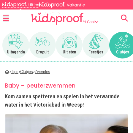
't Gooi
Menu
Ga naar Uitagenda
Ga naar Eropuit
Ga naar Uit eten
Ga naar Feestjes
Ga n
Uitagenda
Eropuit
Uit eten
Feestjes
Clubjes
Tips
Clubjes
Zwemles
Baby – peuterzwemmen
Kom samen spetteren en spelen in het verwarmde
water in het Victoriabad in Weesp!