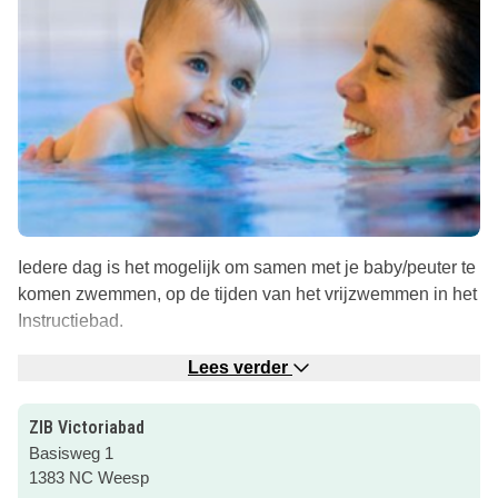
Iedere dag is het mogelijk om samen met je baby/peuter te
komen zwemmen, op de tijden van het vrijzwemmen in het
Instructiebad.
Het water is minimaal 31° warm. Er zijn diverse speeltjes
Lees verder
voor de kleintjes aanwezig.
ZIB Victoriabad
Leuk om samen te doen en zo leren baby’s en peuters al
Basisweg 1
van jongs af aan bekend te zijn met water. Kijk voor meer
1383 NC Weesp
informatie over het zwembad op de website. Klik door op