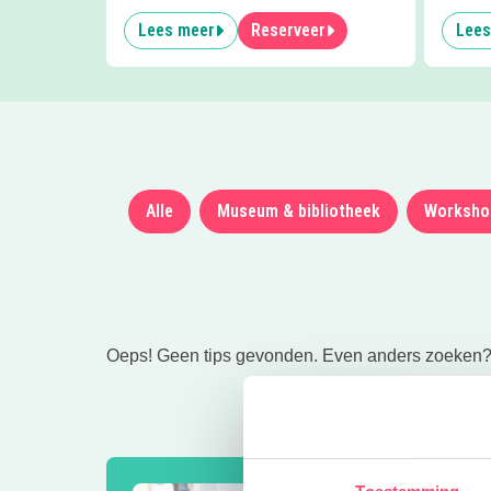
Lees meer
Reserveer
Lees
Alle
Museum & bibliotheek
Worksho
Oeps! Geen tips gevonden. Even anders zoeken
Toestemming