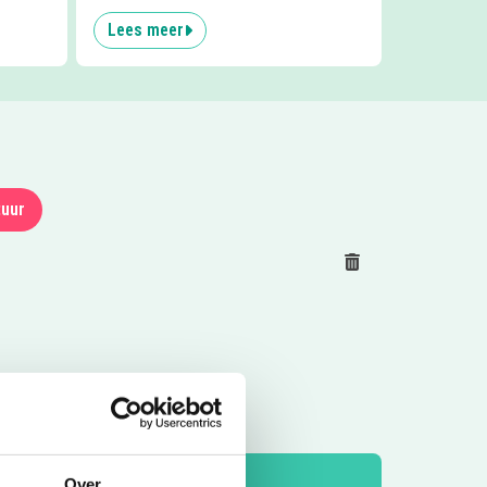
bruggen
Lees meer
uur
Reset
Over