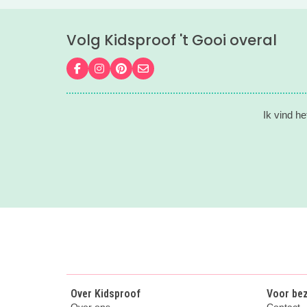
Volg Kidsproof 't Gooi overal
Volg ons op Facebook
Volg ons op Instagram
Volg ons op Pinterest
Mail ons
Ik vind he
Over Kidsproof
Voor be
Over ons
Contact