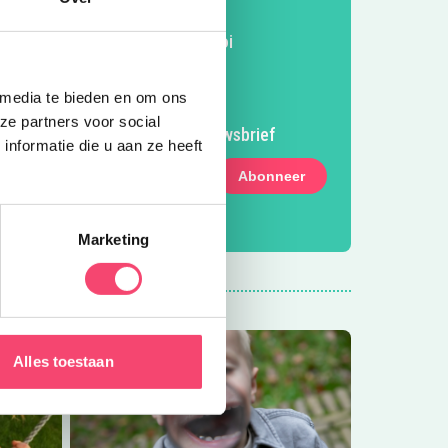
Volg Kidsproof 't Gooi
Volg ons op Facebook
Volg ons op Instagram
Volg ons op Pinterest
Mail ons
 media te bieden en om ons
ze partners voor social
Meld je aan voor onze nieuwsbrief
nformatie die u aan ze heeft
Abonneer
Marketing
Alles toestaan