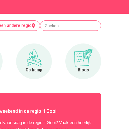
Zoeken
een andere regio
r Clubjes
Ga naar Op kamp
Ga naar Blogs
Op kamp
Blogs
weekend in de regio 't Gooi
lvaartsdag in de regio ’t Gooi? Vaak een heerlijk