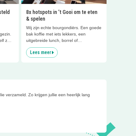
teld
8x hotspots in ’t Gooi om te eten
& spelen
Wij zijn echte bourgondiërs. Een goede
gezin.
bak koffie met iets lekkers, een
lf zo'n
uitgebreide lunch, borrel of
 TROTS!
pannenkoeken. Het moet in ieder geval
Lees meer
een fijne plek zijn waar wat te beleven
het
is!
 is
inden,
stig om
ereen
verzameld. Zo krijgen jullie een heerlijk lang