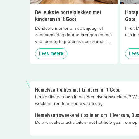
De leukste borrelplekken met
Hotspo
kinderen in ’t Gooi
Gooi
Dé ideale manier om de vrijdag- of
In dit 
zondagmiddag door te brengen en met
tips in
vrienden bij te praten is door samen te
gaan borrelen. Wat zijn de leukste
Lees meer
Lees
plekken waar de kinderen zich
opperbest vermaken?
Hemelvaart uitjes met kinderen in ’t Gooi.
Leuke dingen doen in het Hemelvaartsweekend? Wij he
weekend rondom Hemelvaartsdag.
Hemelvaartsweekend tips in en om Hilversum, Bus
De allerleukste activiteiten met het hele gezin om op