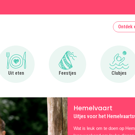
Ontdek 
Ga naar Uit eten
Ga naar Feestjes
Ga naa
Uit eten
Feestjes
Clubjes
Hemelvaart
Uitjes voor het Hemelvaarts
Wat is leuk om te doen op Heme