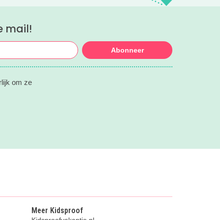
e mail!
Abonneer
rlijk om ze
Meer Kidsproof
Kidsproofvakantie.nl