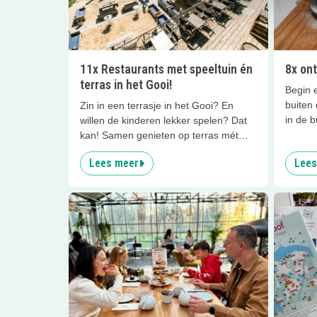
11x Restaurants met speeltuin én
8x ont
terras in het Gooi!
Begin e
buiten 
Zin in een terrasje in het Gooi? En
in de b
willen de kinderen lekker spelen? Dat
heerlij
kan! Samen genieten op terras mét
traktat
speeltuin. Want wat is er lekkerder dan
Lees meer
Lees
voor je
buiten zijn.... zeker met een hapje eten
op het terras. Genieten terwijl de
kinderen fijn spelen in de speeltuin! Ik
kijk er vreselijk naar uit. Bij deze
hotspots in de regio het Gooi (of net
even daarbuiten) is het voor iedereen
genieten!