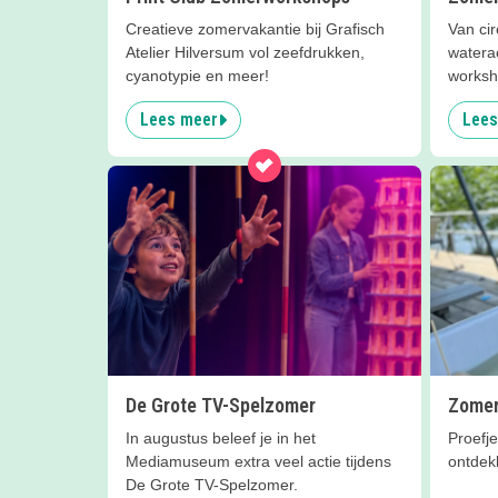
Creatieve zomervakantie bij Grafisch
Van cir
Atelier Hilversum vol zeefdrukken,
waterac
cyanotypie en meer!
worksho
Muiden
Lees meer
Lees
De Grote TV-Spelzomer
Zomer
In augustus beleef je in het
Proefj
Mediamuseum extra veel actie tijdens
ontdekk
De Grote TV-Spelzomer.