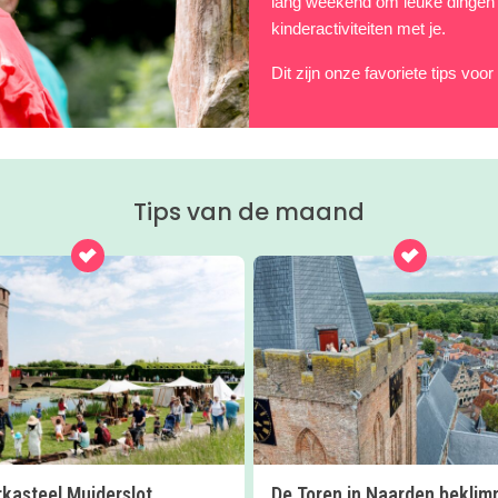
lang weekend om leuke dingen te
kinderactiviteiten met je.
Dit zijn onze favoriete tips voor
Tips van de maand
kasteel Muiderslot
De Toren in Naarden bekli