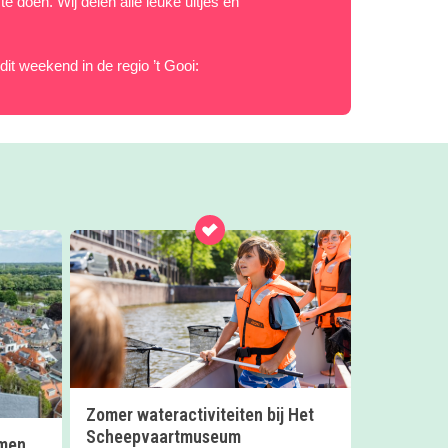
 doen. Wij delen alle leuke uitjes en
 dit weekend in de regio ’t Gooi:
Zomer wateractiviteiten bij Het
Scheepvaartmuseum
mmen