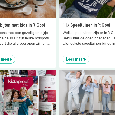
bijten met kids in ’t Gooi
11x Speeltuinen in ’t Gooi
ens met een gezellig ontbijtje
Welke speeltuinen zijn er in 't G
de deur! Er zijn leuke hotspots
Bekijk hier de openingsdagen v
uurt die al vroeg open zijn en
allerleukste speeltuinen bij jou i
ke verse ontbijtjes hebben. Een
buurt. Heb jij een favoriet?
ie voor je kind, maar ook vooral
 meer
Lees meer
zelf!