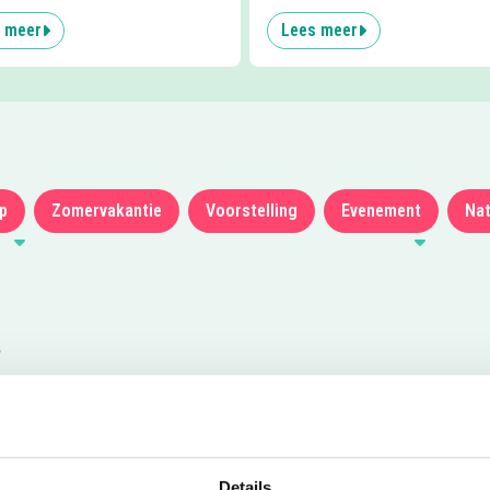
 meer
Lees meer
p
Zomervakantie
Voorstelling
Evenement
Nat
?
Details