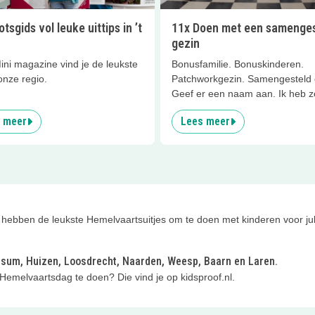
tsgids vol leuke uittips in ’t
11x Doen met een samenges
gezin
Mini magazine vind je de leukste
Bonusfamilie. Bonuskinderen.
 onze regio.
Patchworkgezin. Samengesteld 
Geef er een naam aan. Ik heb ze
prachtige samenstelling, MIJN
 meer
Lees meer
Jij ook? Dan weet je ook welke
uitdagingen gepaard gaan met 
runnen van een groot gezin. Het
súper belangrijk om samen te b
maar tegelijkertijd ontzettend la
een uitje te bedenken waar ied
blij van wordt.
bben de leukste Hemelvaartsuitjes om te doen met kinderen voor jullie 
sum, Huizen, Loosdrecht, Naarden, Weesp, Baarn en Laren.
 Hemelvaartsdag te doen? Die vind je op kidsproof.nl.