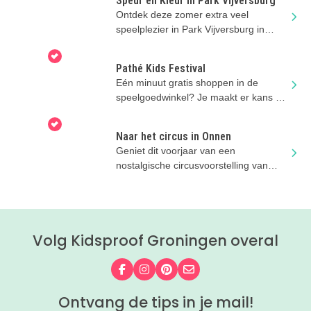
Speur en Kleur in Park Vijversburg
Ontdek deze zomer extra veel
speelplezier in Park Vijversburg in
Tytsjerk, vlak bij Leeuwarden.
Pathé Kids Festival
Eén minuut gratis shoppen in de
speelgoedwinkel? Je maakt er kans op
na je bioscoopbezoek deze zomer!
Naar het circus in Onnen
Geniet dit voorjaar van een
nostalgische circusvoorstelling van
Circus Snor!
Volg Kidsproof Groningen overal
Volg ons op Facebook
Volg ons op Instagram
Volg ons op Pinterest
Mail ons
Ontvang de tips in je mail!