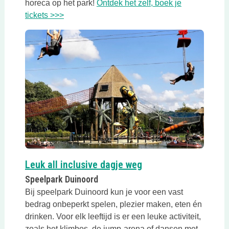
horeca op het park!
Ontdek het zelf, boek je
Deze link opent in een nieuwe tab
tickets >>>
Deze link opent in e
Leuk all inclusive dagje weg
Speelpark Duinoord
Bij speelpark Duinoord kun je voor een vast
bedrag onbeperkt spelen, plezier maken, eten én
drinken. Voor elk leeftijd is er een leuke activiteit,
zoals het klimbos, de jump-arena of dansen met