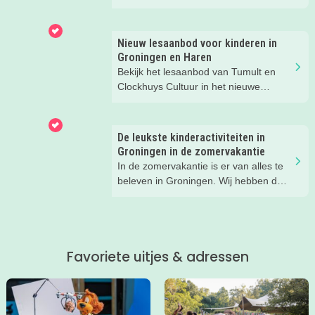
ontdek 26 favoriete zomeruitjes voor
gezinnen door heel Nederland.
Nieuw lesaanbod voor kinderen in
Groningen en Haren
Bekijk het lesaanbod van Tumult en
Clockhuys Cultuur in het nieuwe
schooljaar. Meld je kind nu aan!
De leukste kinderactiviteiten in
Groningen in de zomervakantie
In de zomervakantie is er van alles te
beleven in Groningen. Wij hebben de
leukste tips voor ouders en kids voor je
op een rij gezet.
Favoriete uitjes & adressen