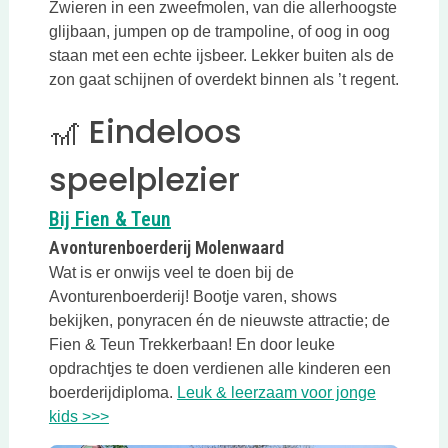
Zwieren in een zweefmolen, van die allerhoogste
glijbaan, jumpen op de trampoline, of oog in oog
staan met een echte ijsbeer. Lekker buiten als de
zon gaat schijnen of overdekt binnen als ’t regent.
🎢 Eindeloos
speelplezier
Deze link opent in een nieuwe tab
Bij Fien & Teun
Avonturenboerderij Molenwaard
Wat is er onwijs veel te doen bij de
Avonturenboerderij! Bootje varen, shows
bekijken, ponyracen én de nieuwste attractie; de
Fien & Teun Trekkerbaan! En door leuke
opdrachtjes te doen verdienen alle kinderen een
boerderijdiploma.
Leuk & leerzaam voor jonge
Deze link opent in een nieuwe tab
kids >>>