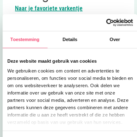
Deze link opent in ee
Naar je favoriete varkentje
Peppa Pig World of Play
Peppa Pig World of Play is dé binnenspeeltuin
die peuters & kleuters meeneemt in de magische
wereld van Peppa Pig. Je vindt het in de
Toestemming
Details
Over
Westfield Mall of the Netherlands in
Leidschendam. Echt een must voor alle Peppa
Deze link opent in een n
Deze website maakt gebruik van cookies
Pig fans!
Knortastisch leuk >>>
We gebruiken cookies om content en advertenties te
personaliseren, om functies voor social media te bieden en
om ons websiteverkeer te analyseren. Ook delen we
informatie over uw gebruik van onze site met onze
partners voor social media, adverteren en analyse. Deze
partners kunnen deze gegevens combineren met andere
informatie die u aan ze heeft verstrekt of die ze hebben
verzameld op basis van uw gebruik van hun services.