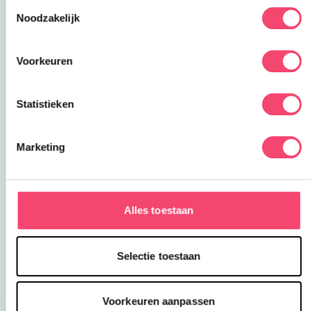
Toestemmingsselectie
Noodzakelijk
Deze link opent in een nieuw
Beleef het sprookje
Speelpark Hans & Grietje
Voorkeuren
Magische tafels, bewegende vloeren en heerlijke
pannenkoeken. Kinderen klimmen in de grote
snoeptoren. Koelen af onder de heksenboom. Of
Statistieken
roetsjen via de heksenketel naar de Speelkelder.
Hans & Grietje is echt een belevenis.
Speelpark
Marketing
Deze link opent in een nieuwe
& Pannenkoekenhuis >>>
Alles toestaan
Selectie toestaan
Voorkeuren aanpassen