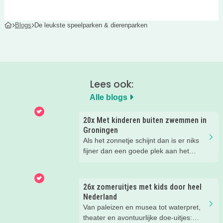
Blogs
De leukste speelparken & dierenparken
Lees ook:
Alle blogs
20x Met kinderen buiten zwemmen in
Groningen
Als het zonnetje schijnt dan is er niks
fijner dan een goede plek aan het
water met kids. Van strand tot meer en
van zwembad tot de zee, er valt
genoeg buiten te zwemmen in
26x zomeruitjes met kids door heel
Groningen. In dit blog vind je de 20
Nederland
leukste plekken!
Van paleizen en musea tot waterpret,
theater en avontuurlijke doe-uitjes: