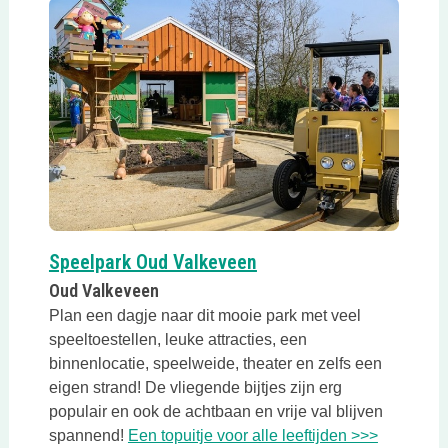
Deze link opent in een
Speelpark Oud Valkeveen
Oud Valkeveen
Plan een dagje naar dit mooie park met veel
speeltoestellen, leuke attracties, een
binnenlocatie, speelweide, theater en zelfs een
eigen strand! De vliegende bijtjes zijn erg
populair en ook de achtbaan en vrije val blijven
Deze link
spannend!
Een topuitje voor alle leeftijden >>>