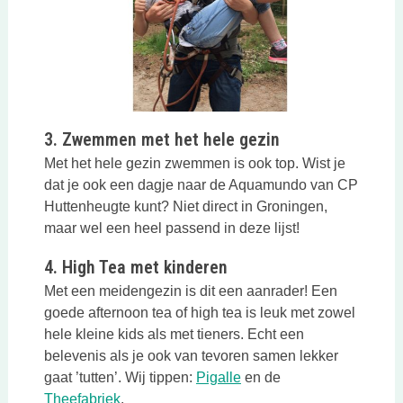
3. Zwemmen met het hele gezin
Met het hele gezin zwemmen is ook top. Wist je
dat je ook een dagje naar de Aquamundo van CP
Huttenheugte kunt? Niet direct in Groningen,
maar wel een heel passend in deze lijst!
4. High Tea met kinderen
Met een meidengezin is dit een aanrader! Een
goede afternoon tea of high tea is leuk met zowel
hele kleine kids als met tieners. Echt een
belevenis als je ook van tevoren samen lekker
Deze link opent in een n
gaat ’tutten’. Wij tippen:
Pigalle
en de
Deze link opent in een nieuwe tab
Theefabriek
.