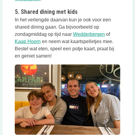
5. Shared dining met kids
In het verlengde daarvan kun je ook voor een
shared dining gaan. Ga bijvoorbeeld op
Deze link ope
zondagmiddag op tijd naar
Wedderbergen
of
Deze link opent in een nieuwe tab
Kaap Hoorn
en neem wat kaartspelletjes mee.
Bestel wat eten, speel een potje kaart, praat bij
en geniet samen!