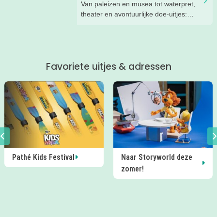
Van paleizen en musea tot waterpret,
theater en avontuurlijke doe-uitjes:
ontdek 26 favoriete zomeruitjes voor
gezinnen door heel Nederland.
Favoriete uitjes & adressen
Naar Storyworld deze
Het Kielzog Doe
zomer!
Museum