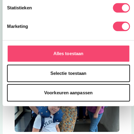
Statistieken
Vakantietips voor samengestelde
gezinnen
Marketing
Wil je tips voor een vakantie? Daar kan ik ook
heel veel blogs over schrijven of tips voor delen.
Ben benieuwd of jullie dit leuk zouden vinden. Je
Alles toestaan
mag me altijd mailen
maud@kidsproof.nl
Selectie toestaan
Voorkeuren aanpassen