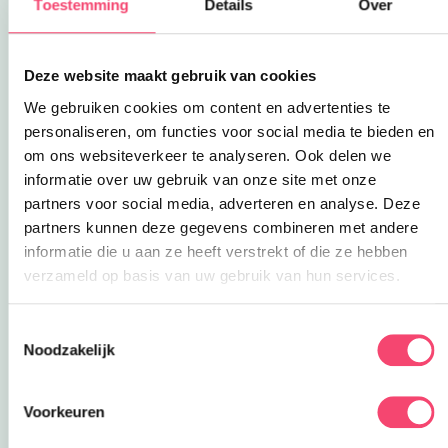
Toestemming
Details
Over
strandwandeling met chocomel toe (bal mee),
budgetoptie: neem een eigen (winter)picknick
mee
Deze website maakt gebruik van cookies
een spelletjesmiddag (kies vooral voor
We gebruiken cookies om content en advertenties te
spellen die voor een groot deel afhankelijk zijn
personaliseren, om functies voor social media te bieden en
van geluk en niet zozeer voor strategische
om ons websiteverkeer te analyseren. Ook delen we
spellen)
informatie over uw gebruik van onze site met onze
partners voor social media, adverteren en analyse. Deze
partners kunnen deze gegevens combineren met andere
informatie die u aan ze heeft verstrekt of die ze hebben
verzameld op basis van uw gebruik van hun services.
Toestemmingsselectie
Noodzakelijk
Voorkeuren