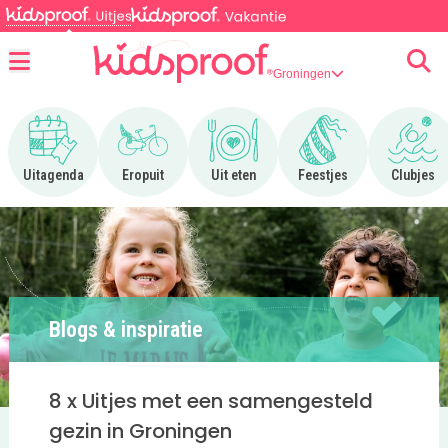
Groningen
Menu
Ga naar Uitagenda
Ga naar Eropuit
Ga naar Uit eten
Ga naar Feestjes
Ga n
Uitagenda
Eropuit
Uit eten
Feestjes
Clubjes
Blogs & inspiratie
8 x Uitjes met een samengesteld
gezin in Groningen