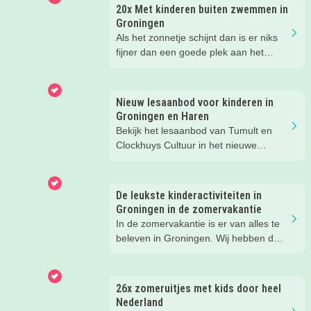
20x Met kinderen buiten zwemmen in
Groningen
Als het zonnetje schijnt dan is er niks
fijner dan een goede plek aan het
water met kids. Van strand tot meer en
van zwembad tot de zee, er valt
genoeg buiten te zwemmen in
Nieuw lesaanbod voor kinderen in
Groningen. In dit blog vind je de 20
Groningen en Haren
leukste plekken!
Bekijk het lesaanbod van Tumult en
Clockhuys Cultuur in het nieuwe
schooljaar. Meld je kind nu aan!
De leukste kinderactiviteiten in
Groningen in de zomervakantie
In de zomervakantie is er van alles te
beleven in Groningen. Wij hebben de
leukste tips voor ouders en kids voor je
op een rij gezet.
26x zomeruitjes met kids door heel
Nederland