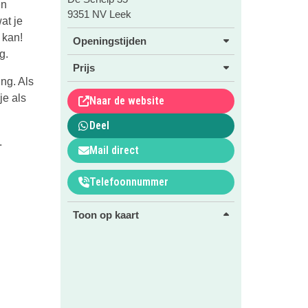
en
9351 NV Leek
at je
 kan!
Openingstijden
g.
Prijs
ng. Als
je als
Naar de website
Deel
.
Mail direct
Telefoonnummer
Toon op kaart