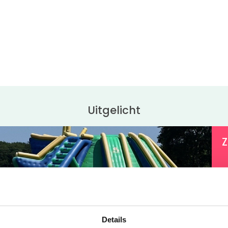
Uitgelicht
Z
T
z
l
Details