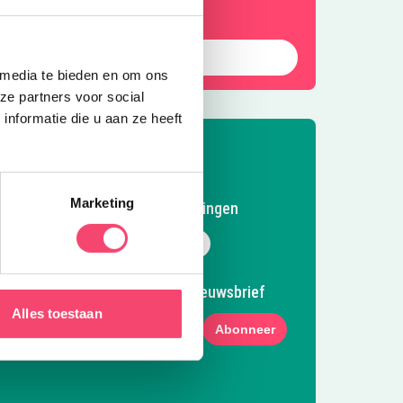
Meld je aan
 media te bieden en om ons
ze partners voor social
nformatie die u aan ze heeft
Marketing
Volg Kidsproof Groningen
Volg ons op Facebook
Volg ons op Instagram
Volg ons op Pinterest
Mail ons
Meld je aan voor onze nieuwsbrief
Alles toestaan
Abonneer