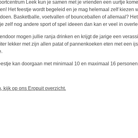
sportcentrum Leek kun je samen met je vrienden een uurtje kom
ten! Het feestje wordt begeleid en je mag helemaal zelf kiezen w
 doen. Basketballe, voetvallen of bounceballen of allemaal? Het
e zelf nog andere sport of spel ideeen dan kan er veel in overle
ndoor mogen jullie ranja drinken en krijgt de jarige een verassi
iter lekker met zijn allen patat of pannenkoeken eten met een ijs
e.
feestje kan doorgaan met minimaal 10 en maximaal 16 personen
 kijk op ons Eropuit overzicht.