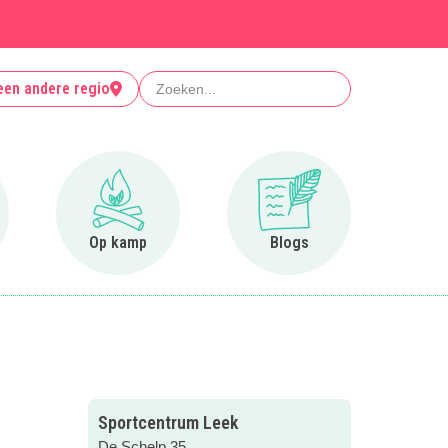
Zoeken
een andere regio
r Clubjes
Ga naar Op kamp
Ga naar Blogs
Op kamp
Blogs
Sportcentrum Leek
De Schelp 35