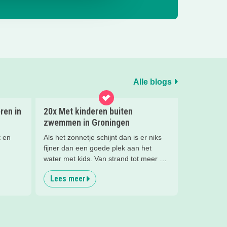
Alle blogs
ren in
20x Met kinderen buiten
zwemmen in Groningen
t en
Als het zonnetje schijnt dan is er niks
fijner dan een goede plek aan het
water met kids. Van strand tot meer en
van zwembad tot de zee, er valt
Lees meer
genoeg buiten te zwemmen in
Groningen. In dit blog vind je de 20
leukste plekken!