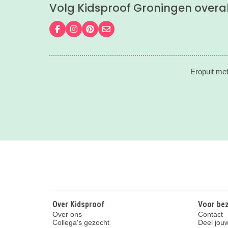
Volg Kidsproof Groningen overa
Volg ons op Facebook
Volg ons op Instagram
Volg ons op Pinterest
Mail ons
Eropuit met
Over Kidsproof
Voor be
Over ons
Contact
Collega's gezocht
Deel jouw