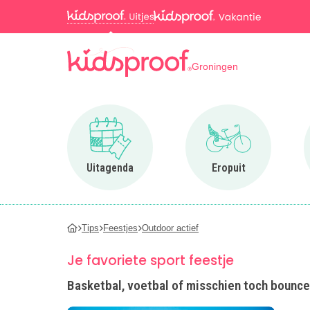
Groningen
Ga naar Uitagenda
Ga naar Eropuit
Uitagenda
Eropuit
Tips
Feestjes
Outdoor actief
Je favoriete sport feestje
Basketbal, voetbal of misschien toch bounce