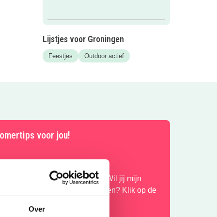
Lijstjes voor Groningen
Feestjes
Outdoor actief
omertips voor jou!
ijd voor nieuwe zomerplannen! Wil jij mijn
omervakantietips gratis ontvangen? Klik op de
ink dan mail ik je mijn uittips
Over