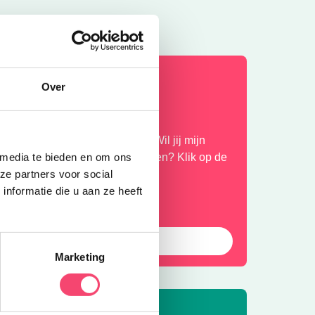
omertips voor jou!
Over
ijd voor nieuwe zomerplannen! Wil jij mijn
 media te bieden en om ons
omervakantietips gratis ontvangen? Klik op de
ze partners voor social
ink dan mail ik je mijn uittips
nformatie die u aan ze heeft
Meld je aan
Marketing