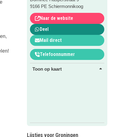
le
9166 PE Schiermonnikoog
Naar de website
Deel
pen,
Mail direct
elen!
Telefoonnummer
Toon op kaart
Lijstjes voor Groningen