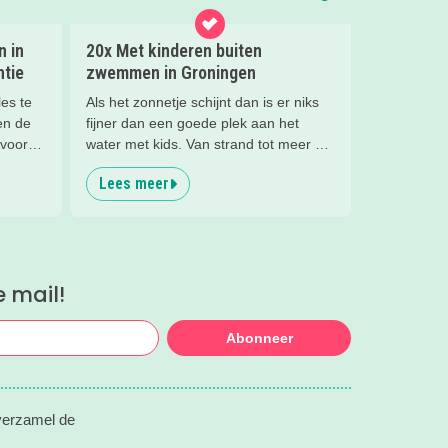
n in
20x Met kinderen buiten
ntie
zwemmen in Groningen
les te
Als het zonnetje schijnt dan is er niks
en de
fijner dan een goede plek aan het
voor je
water met kids. Van strand tot meer en
van zwembad tot de zee, er valt
Lees meer
genoeg buiten te zwemmen in
Groningen. In dit blog vind je de 20
leukste plekken!
e mail!
Abonneer
 verzamel de