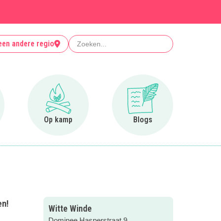
Zoeken
een andere regio
r Clubjes
Ga naar Op kamp
Ga naar Blogs
Op kamp
Blogs
en!
Witte Winde
Dominee Hasperstraat 9