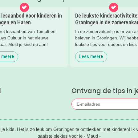
 lesaanbod voor kinderen in
De leukste kinderactiviteite
ngen en Haren
Groningen in de zomervaka
 het lesaanbod van Tumult en
In de zomervakantie is er van al
uys Cultuur in het nieuwe
beleven in Groningen. Wij hebb
aar. Meld je kind nu aan!
leukste tips voor ouders en kids 
op een rij gezet.
 meer
Lees meer
l
Ontvang de tips in j
 je kids. Het is zo leuk om Groningen te ontdekken met kinderen! Ik
gaafste plekjes voor je - Maud -