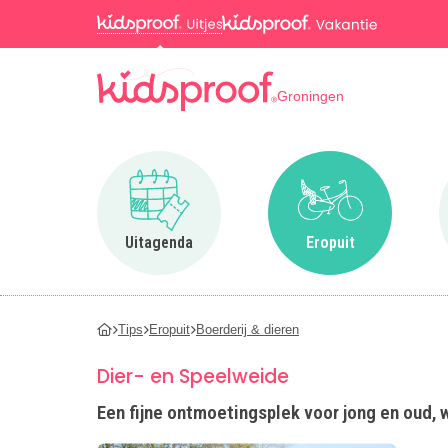
Groningen
Ga naar Uitagenda
Ga naar Eropuit
Uitagenda
Eropuit
Tips
Eropuit
Boerderij & dieren
Dier- en Speelweide
Een fijne ontmoetingsplek voor jong en oud, 