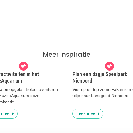
Meer inspiratie
activiteiten in het
Plan een dagje Speelpark
eAquarium
Nienoord
aten opgelet! Beleef avonturen
Vier op en top zomervakantie m
 MuzeeAquarium deze
uitje naar Landgoed Nienoord!
akantie!
 meer
Lees meer