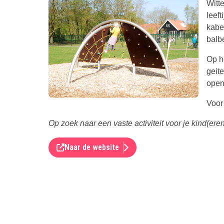
Witt
leeft
kabe
balb
Op he
geite
open
Voor 
Op zoek naar een vaste activiteit voor je kind(er
Naar de website