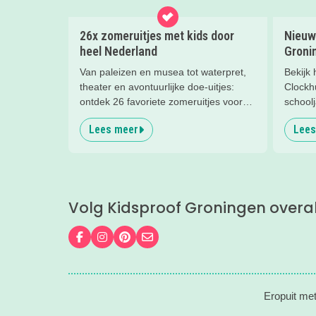
26x zomeruitjes met kids door
Nieuw
heel Nederland
Groni
Van paleizen en musea tot waterpret,
Bekijk
theater en avontuurlijke doe-uitjes:
Clockh
ontdek 26 favoriete zomeruitjes voor
schoolj
gezinnen door heel Nederland.
Lees meer
Lees
Volg Kidsproof Groningen overa
Volg ons op Facebook
Volg ons op Instagram
Volg ons op Pinterest
Mail ons
Eropuit met