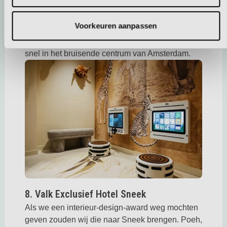
heerlijke sauna en een Turks stoombad.
✓ Gratis parkeren op een toplocatie: Geen dure
Voorkeuren aanpassen
parkeerkosten; hier staat je auto gratis. Met het
OV of met de shuttle service ben je vervolgens
snel in het bruisende centrum van Amsterdam.
Deze link opent in een nieuwe tab
8. Valk Exclusief Hotel Sneek
Als we een interieur-design-award weg mochten
geven zouden wij die naar Sneek brengen. Poeh,