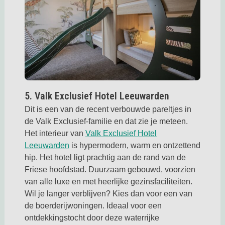
Deze link opent in een nieuwe tab
5. Valk Exclusief Hotel Leeuwarden
Dit is een van de recent verbouwde pareltjes in
de Valk Exclusief-familie en dat zie je meteen.
Het interieur van
Valk Exclusief Hotel
Deze link opent in een nieuwe tab
Leeuwarden
is hypermodern, warm en ontzettend
hip. Het hotel ligt prachtig aan de rand van de
Friese hoofdstad. Duurzaam gebouwd, voorzien
van alle luxe en met heerlijke gezinsfaciliteiten.
Wil je langer verblijven? Kies dan voor een van
de boerderijwoningen. Ideaal voor een
ontdekkingstocht door deze waterrijke