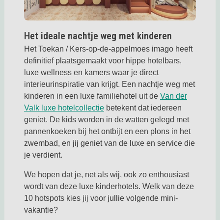
Deze link opent in een nieuwe tab
Het ideale nachtje weg met kinderen
Het Toekan / Kers-op-de-appelmoes imago heeft
definitief plaatsgemaakt voor hippe hotelbars,
luxe wellness en kamers waar je direct
interieurinspiratie van krijgt. Een nachtje weg met
kinderen in een luxe familiehotel uit de
Van der
Deze link opent in een nieuwe ta
Valk luxe hotelcollectie
betekent dat iedereen
geniet. De kids worden in de watten gelegd met
pannenkoeken bij het ontbijt en een plons in het
zwembad, en jij geniet van de luxe en service die
je verdient.
We hopen dat je, net als wij, ook zo enthousiast
wordt van deze luxe kinderhotels. Welk van deze
10 hotspots kies jij voor jullie volgende mini-
vakantie?