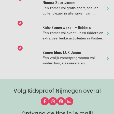
Nimma Sportzomer
Een zomer vol gratis sport, spel en
buitenplezier in alle wijken van
Nijmegen!
Kids-Zomerweken – Ridders
Een zomer vol avontuur en ridders en
extra veel leuke activiteiten in Kasteel
Hernen.
Zomerfilms LUX Junior
Een vrolijk zomerprogramma vol
kinderfilms, klassiekers en
filmavonturen in LUX Nijmegen.
Volg Kidsproof Nijmegen overal
Volg ons op Facebook
Volg ons op Instagram
Volg ons op Pinterest
Mail ons
Ontvang de tips in je mail!