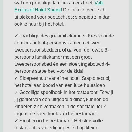
wát een prachtige familiekamers heeft
Valk
Deze link opent in een nieuwe ta
Exclusief Hotel Sneek!
De locatie leent zich
uitstekend voor boottochtjes; sloepjes zijn dan
ook te huur bij het hotel.
✓ Prachtige design-familiekamers: Kies voor de
comfortabele 4-persoons kamer met twee
tweepersoonsbedden, of ga voor de royale 6-
persoons familiekamer met een groot
tweepersoonsbed én een stoer, ingebouwd 4-
persoons stapelbed voor de kids!
✓ Sloepverhuur vanaf het hotel: Stap direct bij
het hotel aan boord van een luxe huursloep
✓ Gezellige speelhoek in het restaurant: Terwijl
jij geniet van een uitgebreid diner, kunnen de
kinderen zich vermaken in de speciale, leuk
ingerichte speelhoek van het restaurant.
✓ Smullen in het restaurant: Het sfeervolle
restaurant is volledig ingesteld op kleine