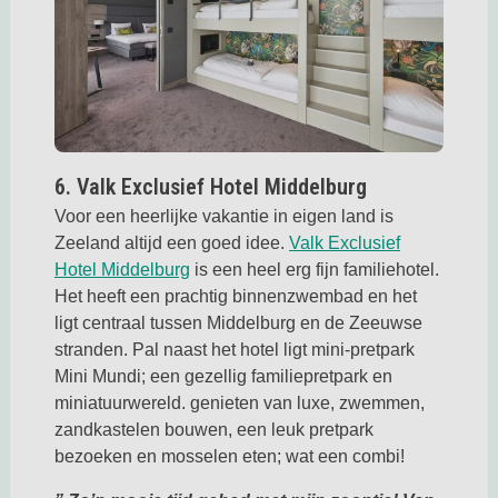
Deze link opent in een nieuwe tab
6. Valk Exclusief Hotel Middelburg
Voor een heerlijke vakantie in eigen land is
Zeeland altijd een goed idee.
Valk Exclusief
Deze link opent in een nieuwe tab
Hotel Middelburg
is een heel erg fijn familiehotel.
Het heeft een prachtig binnenzwembad en het
ligt centraal tussen Middelburg en de Zeeuwse
stranden. Pal naast het hotel ligt mini-pretpark
Mini Mundi; een gezellig familiepretpark en
miniatuurwereld. genieten van luxe, zwemmen,
zandkastelen bouwen, een leuk pretpark
bezoeken en mosselen eten; wat een combi!