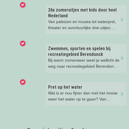
26x zomeruitjes met kids door heel
Nederland
Van paleizen en musea tot waterpret,
theater en avontuurlijke doe-uitjes:
ontdek 26 favoriete zomeruitjes voor
gezinnen door heel Nederland.
Zwemmen, sporten en spelen bij
recreatiegebied Berendonck
Bij warm zomerweer weet je wellicht de
weg naar recreatiegebied Berendonck
al te vinden. Wist je dat er naast
zwemmen zoveel meer te beleven is
voor het hele gezin bij dit prachtige
Pret op het water
recreatiegebied van Leisurelands? Wij
Wat is er nou fijner dan met het mooie
delen onze favoriete tips met je!
weer het water op te gaan? Van
suppen en kanoën tot een bootje
huren of zwemmen; in deze blog lees
je de leukste tips voor op én in het
water.