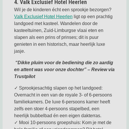
4. Valk Exclusief Hotel Heerlen
Wil je de kinderen écht een sprookje bezorgen?
Deze link opent in een nie
Valk Exclusief Hotel Heerlen
ligt op een prachtig
landgoed met kasteel. Wandelen door de
kasteeltuinen, Zuid-Limburgse vlaai eten en
slapen als een prins of prinses; dit is puur
genieten in een historisch, maar heerlijk luxe
jasje.
“Dikke pluim voor de bediening die zo aardig
en attent was voor onze dochter” – Review via
Trustpilot
✓ Sprookjesachtig slapen op het landgoed:
Overnacht in een van de royale 3- of 6-persoons
familiekamers. De luxe 6-persoons kamer heeft
zelfs een stoer 4-persoons stapelbed, een
heerlijk bubbelbad én een eigen dakterras.
✓ Mooi 10-persoons groepshuis: Kom je met de