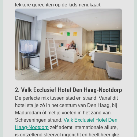
lekkere gerechten op de kidsmenukaart.
Deze link opent in een nieuwe tab
2. Valk Exclusief Hotel Den Haag-Nootdorp
De perfecte mix tussen stad en strand. Vanaf dit
hotel sta je zó in het centrum van Den Haag, bij
Madurodam óf met je voeten in het zand van
Scheveningen strand.
Valk Exclusief Hotel Den
Deze link opent in een nieuwe tab
Haag-Nootdorp
zelf ademt internationale allure,
is ontzettend sfeervol ingericht en heeft heerlijke