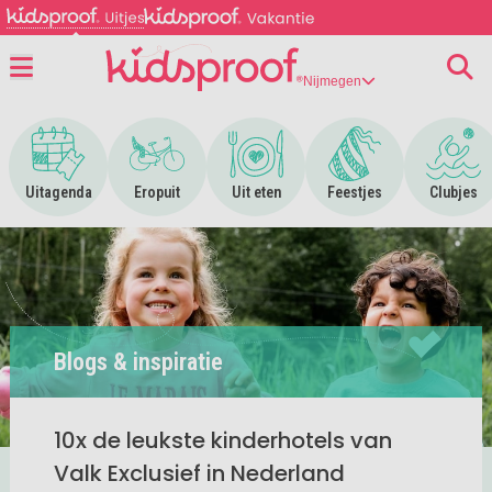
Nijmegen
Menu
Ga naar Uitagenda
Ga naar Eropuit
Ga naar Uit eten
Ga naar Feestjes
Ga n
Uitagenda
Eropuit
Uit eten
Feestjes
Clubjes
Blogs & inspiratie
10x de leukste kinderhotels van
Valk Exclusief in Nederland