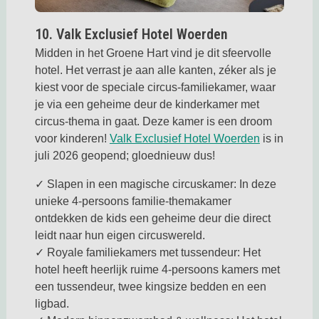
Deze link opent in een nieuwe tab
10. Valk Exclusief Hotel Woerden
Midden in het Groene Hart vind je dit sfeervolle
hotel. Het verrast je aan alle kanten, zéker als je
kiest voor de speciale circus-familiekamer, waar
je via een geheime deur de kinderkamer met
circus-thema in gaat. Deze kamer is een droom
Deze link o
voor kinderen!
Valk Exclusief Hotel Woerden
is in
juli 2026 geopend; gloednieuw dus!
✓ Slapen in een magische circuskamer: In deze
unieke 4-persoons familie-themakamer
ontdekken de kids een geheime deur die direct
leidt naar hun eigen circuswereld.
✓ Royale familiekamers met tussendeur: Het
hotel heeft heerlijk ruime 4-persoons kamers met
een tussendeur, twee kingsize bedden en een
ligbad.