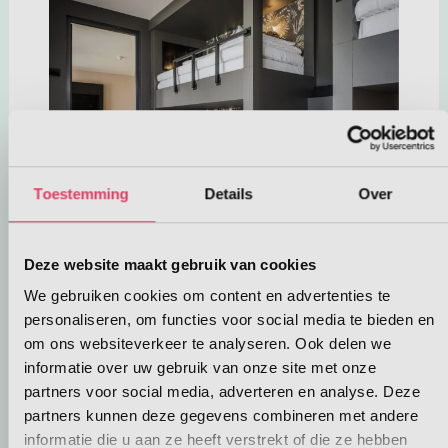
Toestemming
Details
Over
Deze link opent in een nieuwe tab
7. Valk Exclusief Hotel Oostzaan-
Deze website maakt gebruik van cookies
Amsterdam
We gebruiken cookies om content en advertenties te
Wil je wel citytrippen, maar niet middenin in de
personaliseren, om functies voor social media te bieden en
drukte van de Amsterdamse binnenstad slapen?
om ons websiteverkeer te analyseren. Ook delen we
Deze link ope
Valk Exclusief Hotel Oostzaan-Amsterdam
ligt
informatie over uw gebruik van onze site met onze
net boven Amsterdam, aan een natuurgebied.
partners voor social media, adverteren en analyse. Deze
Het hotel heeft een prachtig binnenzwembad op
partners kunnen deze gegevens combineren met andere
de bovenste verdieping met een waanzinnig
informatie die u aan ze heeft verstrekt of die ze hebben