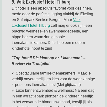
9. Valk Exclusief Hotel Tilburg
Dit hotel is een absolute favoriet voor gezinnen,
mede door de perfecte ligging vlakbij de Efteling
en Safaripark Beekse Bergen. Maar
Valk
Deze link opent in een nieuwe ta
Exclusief Hotel Tilburg
zelf mag er ook zijn: een
prachtig wellness- en zwembadgedeelte, een
hippe bar en waanzinnig mooie
themafamiliekamers. Dit is hoe een modern
kinderhotel hoort te zijn!
“Top hotel! Die klant op nr 1 laat staan” –
Review via Trustpilot
✓ Spectaculaire familie-themakamers: Maak je
verblijf onvergetelijk en kies voor de waanzinnige
4-persoons themakamers! (Met glijbaan!)
✓ Luxe binnenzwembad & wellness: Na een dag
in een attractiepark plonzen de kinderen heerlijk
in het verwarmde binnenzwembad, terwijl jij als