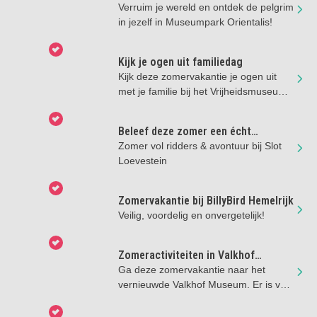
Verruim je wereld en ontdek de pelgrim
in jezelf in Museumpark Orientalis!
Kijk je ogen uit familiedag
Kijk deze zomervakantie je ogen uit
met je familie bij het Vrijheidsmuseum
in Groesbeek!
Beleef deze zomer een écht
kasteelavontuur bij Slot Loevestein
Zomer vol ridders & avontuur bij Slot
Loevestein
Zomervakantie bij BillyBird Hemelrijk
Veilig, voordelig en onvergetelijk!
Zomeractiviteiten in Valkhof
Museum
Ga deze zomervakantie naar het
vernieuwde Valkhof Museum. Er is van
alles te doen!