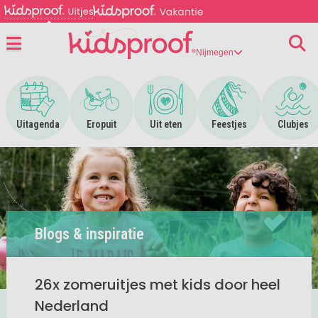
Nijmegen
Menu
Ga naar Uitagenda
Ga naar Eropuit
Ga naar Uit eten
Ga naar Feestjes
Ga n
Uitagenda
Eropuit
Uit eten
Feestjes
Clubjes
Blogs & inspiratie
26x zomeruitjes met kids door heel
Nederland