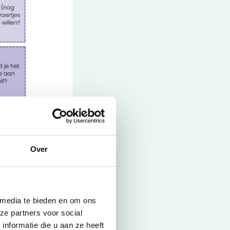
Over
Sluiten
 media te bieden en om ons
ze partners voor social
raat edities
nformatie die u aan ze heeft
uwe tab