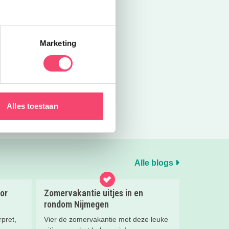
pent in een nieuwe tab
Marketing
Alles toestaan
Alle blogs
or
Zomervakantie uitjes in en
rondom Nijmegen
pret,
Vier de zomervakantie met deze leuke