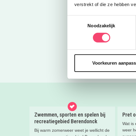
verstrekt of die ze hebben v
Groetjes, Esth
Toestemmingsselectie
Bekijk ook leu
Noodzakelijk
Deel via 
Blogs
Kidsproof Klet
Voorkeuren aanpas
Zwemmen, sporten en spelen bij
Pret o
recreatiegebied Berendonck
Wat is 
weer h
Bij warm zomerweer weet je wellicht de