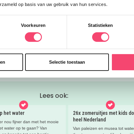
erzameld op basis van uw gebruik van hun services.
Ja, ik wil winnen!
er
Deze link o
ke tips voor
thuisactiviteiten voor peuters en kleuters
.
Voorkeuren
Statistieken
WhatsApp
spraat voor peuters en kleuters
sen
Selectie toestaan
Lees ook:
p het water
26x zomeruitjes met kids do
heel Nederland
er nou fijner dan met het mooie
et water op te gaan? Van
Van paleizen en musea tot water