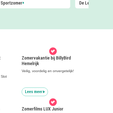
mkuil
Zomer op Fort Pa
t
Zomervakantie bij BillyBird
Hemelrijk
Veilig, voordelig en onvergetelijk!
 Slot
Lees meer
s
Zomerfilms LUX Junior