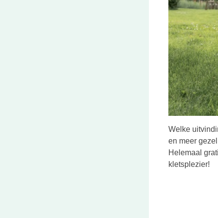
Welke uitvindi
en meer gezell
Helemaal grati
kletsplezier!