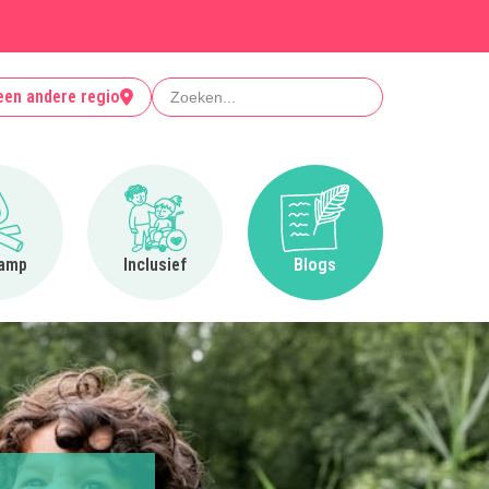
Zoeken
een andere regio
Ga naar Op kamp
Ga naar Inclusief
Ga naar Blogs
amp
Inclusief
Blogs