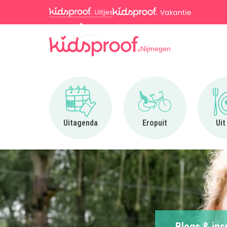
Nijmegen
Ga naar Uitagenda
Ga naar Eropuit
Uitagenda
Eropuit
Uit
Blogs & ins