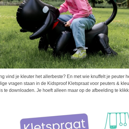
ng vind je kleuter het allerbeste? En met wie knuffelt je peuter h
ige vragen staan in de Kidsproof Kletspraat voor peuters & kleu
s te downloaden. Je hoeft alleen maar op de afbeelding te klikk