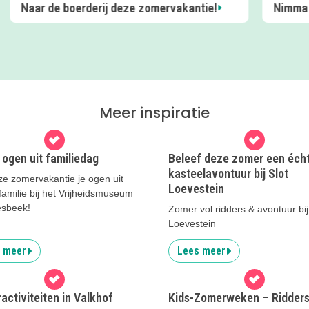
Nimma Sportzomer
De Lee
Meer inspiratie
e ogen uit familiedag
Beleef deze zomer een éch
kasteelavontuur bij Slot
ze zomervakantie je ogen uit
Loevestein
familie bij het Vrijheidsmuseum
esbeek!
Zomer vol ridders & avontuur bij
Loevestein
 meer
Lees meer
ctiviteiten in Valkhof
Kids-Zomerweken – Ridder