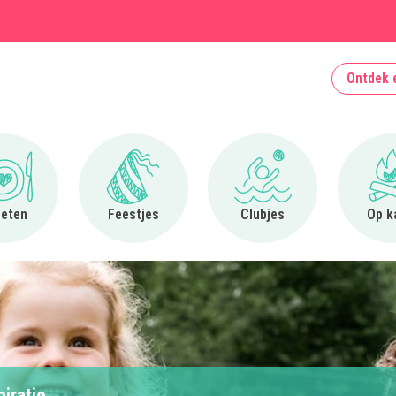
Ontdek 
Ga naar Uit eten
Ga naar Feestjes
Ga naar Clubjes
 eten
Feestjes
Clubjes
Op k
piratie