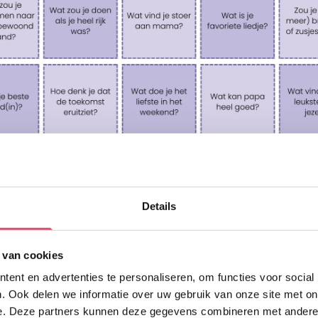
Details
 van cookies
ent en advertenties te personaliseren, om functies voor social
Doe mee en maak kans op één van de 5 gezinstickets voor
. Ook delen we informatie over uw gebruik van onze site met on
tgekletst met deze Kletspraat bekijk ook eens onze andere Kletsp
Kasteel de Haar!
e. Deze partners kunnen deze gegevens combineren met andere i
Deze link opent in een nie
 leuke kletsboeken van Gezinnig
!