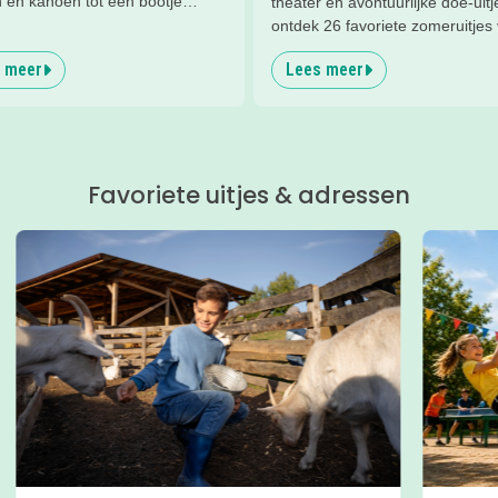
 en kanoën tot een bootje
theater en avontuurlijke doe-uitj
of zwemmen; in deze blog lees
ontdek 26 favoriete zomeruitjes
eukste tips voor op én in het
gezinnen door heel Nederland.
 meer
Lees meer
Favoriete uitjes & adressen