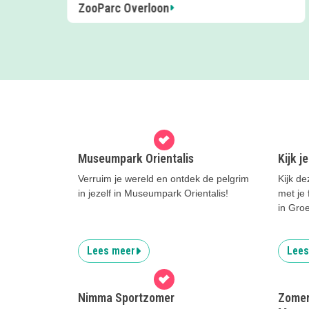
Naar de boerderij deze zomervakantie!
Museumpark Orientalis
Kijk j
Verruim je wereld en ontdek de pelgrim
Kijk de
in jezelf in Museumpark Orientalis!
met je 
in Gro
Lees meer
Lees
Nimma Sportzomer
Zomera