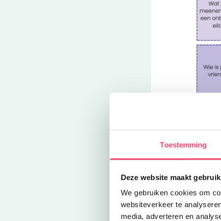
Toestemming
Deze website maakt gebruik
We gebruiken cookies om cont
websiteverkeer te analyseren
Tip: ben je ui
media, adverteren en analys
of
één van de