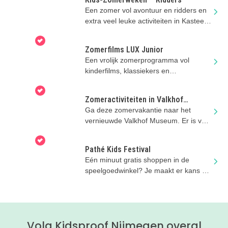
Een zomer vol avontuur en ridders en
extra veel leuke activiteiten in Kasteel
Hernen.
Zomerfilms LUX Junior
Een vrolijk zomerprogramma vol
kinderfilms, klassiekers en
filmavonturen in LUX Nijmegen.
Zomeractiviteiten in Valkhof
Museum
Ga deze zomervakantie naar het
vernieuwde Valkhof Museum. Er is van
alles te doen!
Pathé Kids Festival
Eén minuut gratis shoppen in de
speelgoedwinkel? Je maakt er kans op
na je bioscoopbezoek deze zomer!
Volg Kidsproof Nijmegen overal