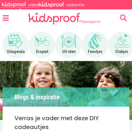
Nijmegen
Menu
Ga naar Uitagenda
Ga naar Eropuit
Ga naar Uit eten
Ga naar Feestjes
Ga n
Uitagenda
Eropuit
Uit eten
Feestjes
Clubjes
Blogs & inspiratie
Verras je vader met deze DIY
cadeautjes