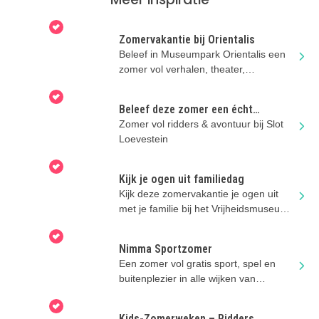
Zomervakantie bij Orientalis
Beleef in Museumpark Orientalis een
zomer vol verhalen, theater,
Romeinendagen en nog veel meer!
Beleef deze zomer een écht
kasteelavontuur bij Slot Loevestein
Zomer vol ridders & avontuur bij Slot
Loevestein
Kijk je ogen uit familiedag
Kijk deze zomervakantie je ogen uit
met je familie bij het Vrijheidsmuseum
in Groesbeek!
Nimma Sportzomer
Een zomer vol gratis sport, spel en
buitenplezier in alle wijken van
Nijmegen!
Kids-Zomerweken – Ridders