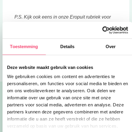
P.S. Kijk ook eens in onze Eropuit rubriek voor
leuke uitjes met kinderen
.
Deel via WhatsApp
Toestemming
Details
Over
Blogs
Verras je vader met deze DIY cadeautjes
Deze website maakt gebruik van cookies
We gebruiken cookies om content en advertenties te
personaliseren, om functies voor social media te bieden en
om ons websiteverkeer te analyseren. Ook delen we
Lees ook:
informatie over uw gebruik van onze site met onze
Alle blogs
partners voor social media, adverteren en analyse. Deze
partners kunnen deze gegevens combineren met andere
Zwemmen, sporten en spelen bij
informatie die u aan ze heeft verstrekt of die ze hebben
recreatiegebied Berendonck
verzameld op basis van uw gebruik van hun services.
Bij warm zomerweer weet je wellicht de