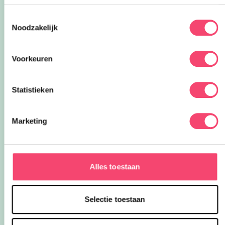
weg naar recreatiegebied Berendonck
al te vinden. Wist je dat er naast
Toestemmingsselectie
zwemmen zoveel meer te beleven is
Noodzakelijk
voor het hele gezin bij dit prachtige
Onze favoriete zomerboeken voor
recreatiegebied van Leisurelands? Wij
kinderen!
delen onze favoriete tips met je!
Voorkeuren
🌞 Zomervakantie! Met deze tips voor
onze favoriete kinderboeken vliegen
de weken voorbij.
Statistieken
26x zomeruitjes met kids door heel
Nederland
Marketing
Van paleizen en musea tot waterpret,
theater en avontuurlijke doe-uitjes:
ontdek 26 favoriete zomeruitjes voor
gezinnen door heel Nederland.
Alles toestaan
Zomervakantie uitjes in en rondom
Nijmegen
Vier de zomervakantie met deze leuke
Selectie toestaan
uitjes voor het hele gezin!