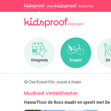
Nijmegen
Ga naar Uitagenda
Ga naar Eropuit
Uitagenda
Eropuit
Uit
Tips
Eropuit
Film, muziek & theater
Muzikaal Verteltheater
Hanna'Floor de Roos maakt en speelt met De 