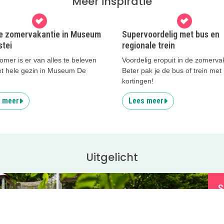
Meer inspiratie
de zomervakantie in Museum
Supervoordelig met bus en
stei
regionale trein
mer is er van alles te beleven
Voordelig eropuit in de zomerva
et hele gezin in Museum De
Beter pak je de bus of trein met
kortingen!
 meer
Lees meer
Uitgelicht
S
O