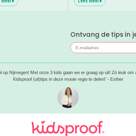
 meer
Lees meer
water.
Ontvang de tips in j
ol op Nijmegen! Met onze 3 kids gaan we er graag op uit! Zó leuk om al
Kidsproof (uit)tips in deze mooie regio te delen!' - Esther