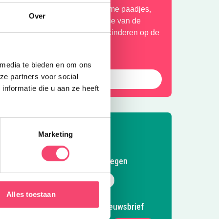
lauter over rotsen, verken geheime paadjes,
Over
aak een ritje in het treinje en race van de
lijbaan. Bij mooi weer genieten kinderen op de
ernieuwde waterspeelplaats.
 media te bieden en om ons
ze partners voor social
Ontdek deze leuke speeltuin
nformatie die u aan ze heeft
Marketing
Volg Kidsproof Nijmegen
Volg ons op Facebook
Volg ons op Instagram
Volg ons op Pinterest
Mail ons
Alles toestaan
Meld je aan voor onze nieuwsbrief