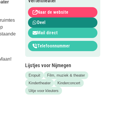
Verteltheater
eater
Naar de website
ruimtes
Deel
op
Mail direct
estaande
Telefoonnummer
 Maan!
Lijstjes voor Nijmegen
Eropuit
Film, muziek & theater
Kindertheater
Kinderconcert
Uitje voor kleuters