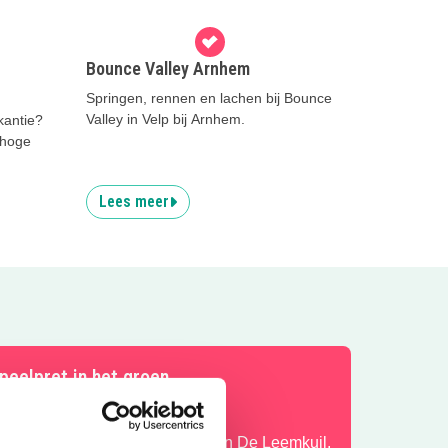
Bounce Valley Arnhem
Springen, rennen en lachen bij Bounce
Valley in Velp bij Arnhem.
kantie?
 hoge
Lees meer
peelpret in het groen
ntdek het speelbos van speeltuin De Leemkuil.