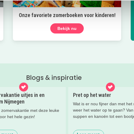
Onze favoriete zomerboeken voor kinderen!
Bekijk nu
Blogs & inspiratie
akantie uitjes in en
Pret op het water
m Nijmegen
Wat is er nou fijner dan met het
weer het water op te gaan? Van
e zomervakantie met deze leuke
suppen en kanoën tot een bootj
voor het hele gezin!
huren of zwemmen; in deze blog
je de leukste tips voor op én in 