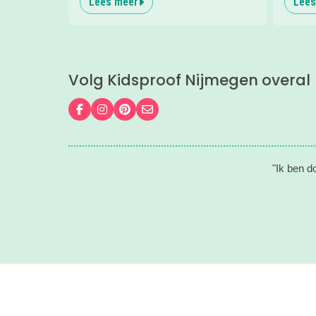
Lees meer
Lees
Volg Kidsproof Nijmegen overal
Volg ons op Facebook
Volg ons op Instagram
Volg ons op Pinterest
Mail ons
"Ik ben d