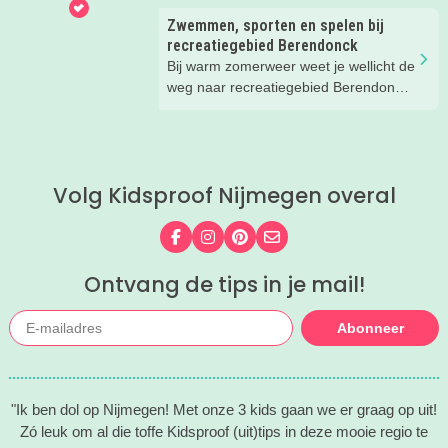
je de leukste tips voor op én in het
Zwemmen, sporten en spelen bij
water.
recreatiegebied Berendonck
Bij warm zomerweer weet je wellicht de
weg naar recreatiegebied Berendonck
al te vinden. Wist je dat er naast
zwemmen zoveel meer te beleven is
voor het hele gezin bij dit prachtige
recreatiegebied van Leisurelands? Wij
Volg Kidsproof Nijmegen overal
delen onze favoriete tips met je!
Volg ons op Facebook
Volg ons op Instagram
Volg ons op Pinterest
Mail ons
Ontvang de tips in je mail!
Abonneer
"Ik ben dol op Nijmegen! Met onze 3 kids gaan we er graag op uit!
Zó leuk om al die toffe Kidsproof (uit)tips in deze mooie regio te