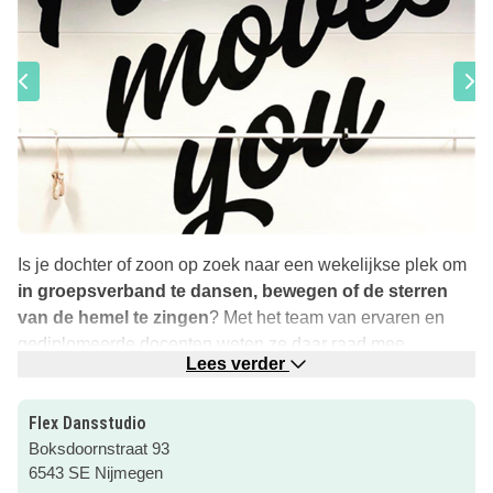
Is je dochter of zoon op zoek naar een wekelijkse plek om
in groepsverband te dansen, bewegen of de sterren
van de hemel te zingen
? Met het team van ervaren en
gediplomeerde docenten weten ze daar raad mee.
Lees verder
De lessen volgt je kind samen met anderen, goed voor de
motivatie en gedeeld plezier is meer plezier. Flex
Flex Dansstudio
Dansstudio is een fijne plek met persoonlijke aandacht
Boksdoornstraat 93
waar iedereen mee kan doen, van beginner tot gevorderd.
6543 SE Nijmegen