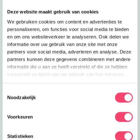
Deze website maakt gebruik van cookies
We gebruiken cookies om content en advertenties te
personaliseren, om functies voor social media te bieden
en om ons websiteverkeer te analyseren. Ook delen we
informatie over uw gebruik van onze site met onze
partners voor social media, adverteren en analyse. Deze
partners kunnen deze gegevens combineren met andere
informatie die u aan ze heeft verstrekt of die ze hebben
verzameld op basis van uw gebruik van hun services.
Speelpret in het groen
Toestemmingsselectie
Ontdek het speelbos van speeltuin De Leemkuil.
Noodzakelijk
Klauter over rotsen, verken geheime paadjes, maak
een ritje in het treinje en race van de glijbaan. Bij mooi
Voorkeuren
weer genieten kinderen op de vernieuwde
waterspeelplaats.
Statistieken
Ontdek deze leuke speeltuin