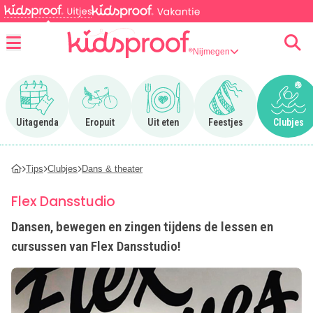
Nijmegen
Menu
Ga naar Uitagenda
Ga naar Eropuit
Ga naar Uit eten
Ga naar Feestjes
Ga n
Uitagenda
Eropuit
Uit eten
Feestjes
Clubjes
Tips
Clubjes
Dans & theater
Flex Dansstudio
Dansen, bewegen en zingen tijdens de lessen en
cursussen van Flex Dansstudio!