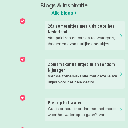
Blogs & inspiratie
Alle blogs
26x zomeruitjes met kids door heel
Nederland
Van paleizen en musea tot waterpret,
theater en avontuurlijke doe-uitjes:
ontdek 26 favoriete zomeruitjes voor
gezinnen door heel Nederland.
Zomervakantie uitjes in en rondom
Nijmegen
Vier de zomervakantie met deze leuke
uitjes voor het hele gezin!
Pret op het water
Wat is er nou fijner dan met het mooie
weer het water op te gaan? Van
suppen en kanoën tot een bootje
huren of zwemmen; in deze blog lees