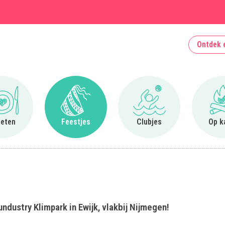
Ontdek 
Ga naar Uit eten
Ga naar Feestjes
Ga naar Clubjes
 eten
Feestjes
Clubjes
Op k
undustry Klimpark in Ewijk, vlakbij Nijmegen!