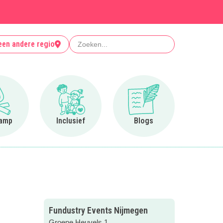
Zoeken
een andere regio
Ga naar Op kamp
Ga naar Inclusief
Ga naar Blogs
amp
Inclusief
Blogs
Fundustry Events Nijmegen
Groene Heuvels 1