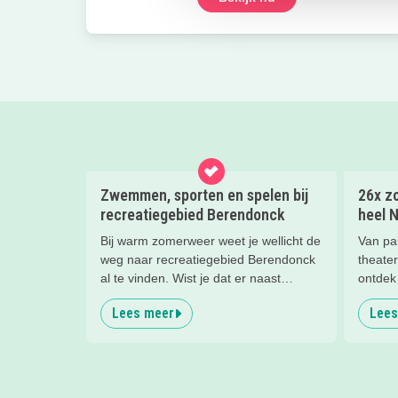
Zwemmen, sporten en spelen bij
26x zo
recreatiegebied Berendonck
heel 
Bij warm zomerweer weet je wellicht de
Van pa
weg naar recreatiegebied Berendonck
theater
al te vinden. Wist je dat er naast
ontdek 
zwemmen zoveel meer te beleven is
gezinn
Lees meer
Lees
voor het hele gezin bij dit prachtige
recreatiegebied van Leisurelands? Wij
delen onze favoriete tips met je!