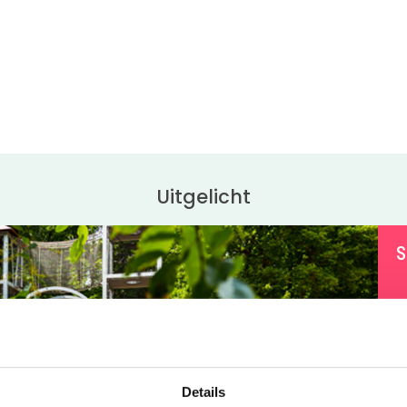
Uitgelicht
S
O
K
m
g
Details
v