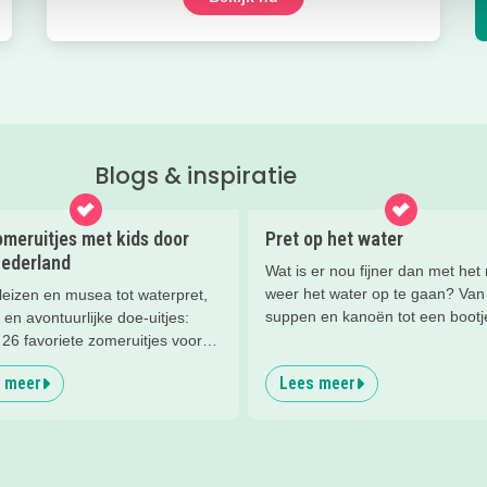
Blogs & inspiratie
meruitjes met kids door
Pret op het water
Nederland
Wat is er nou fijner dan met het
weer het water op te gaan? Van
leizen en musea tot waterpret,
suppen en kanoën tot een bootj
 en avontuurlijke doe-uitjes:
huren of zwemmen; in deze blog
26 favoriete zomeruitjes voor
je de leukste tips voor op én in 
en door heel Nederland.
 meer
Lees meer
water.