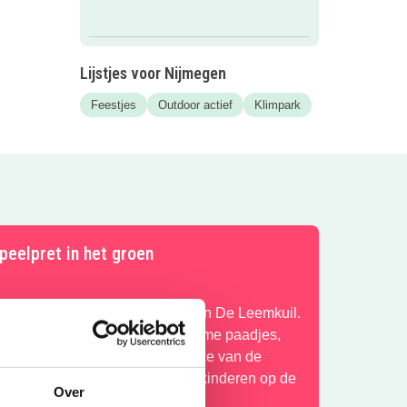
Lijstjes voor Nijmegen
Feestjes
Outdoor actief
Klimpark
peelpret in het groen
ntdek het speelbos van speeltuin De Leemkuil.
lauter over rotsen, verken geheime paadjes,
aak een ritje in het treinje en race van de
lijbaan. Bij mooi weer genieten kinderen op de
Over
ernieuwde waterspeelplaats.