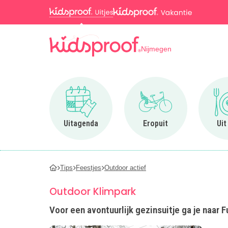
Nijmegen
Ga naar Uitagenda
Ga naar Eropuit
Uitagenda
Eropuit
Uit
Tips
Feestjes
Outdoor actief
Outdoor Klimpark
Voor een avontuurlijk gezinsuitje ga je naar F