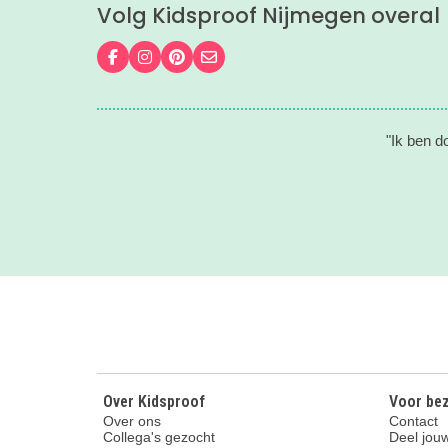
Volg Kidsproof Nijmegen overal
Volg ons op Facebook
Volg ons op Instagram
Volg ons op Pinterest
Mail ons
"Ik ben d
Over Kidsproof
Voor be
Over ons
Contact
Collega's gezocht
Deel jouw