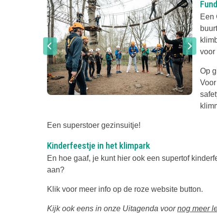
Fund
Een 
buurt
klim
voor 
Op g
Voor 
safet
klim
Een superstoer gezinsuitje!
Kinderfeestje in het klimpark
En hoe gaaf, je kunt hier ook een supertof kinder
aan?
Klik voor meer info op de roze website button.
Kijk ook eens in onze Uitagenda voor
nog meer le