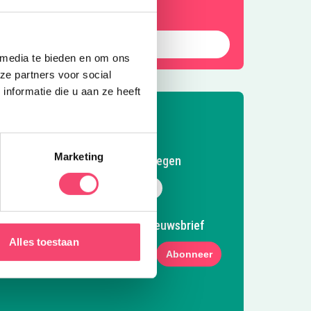
Ontdek deze leuke speeltuin
 media te bieden en om ons
ze partners voor social
nformatie die u aan ze heeft
Marketing
Volg Kidsproof Nijmegen
Volg ons op Facebook
Volg ons op Instagram
Volg ons op Pinterest
Mail ons
Meld je aan voor onze nieuwsbrief
Alles toestaan
Abonneer