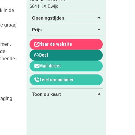
6644 KX Ewijk
k in de
Openingstijden
je graag
Prijs
Naar de website
immen.
 de
Deel
ginnende
Mail direct
Telefoonnummer
Toon op kaart
daging