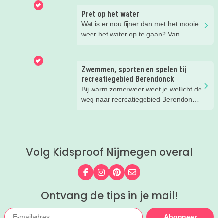
Pret op het water
Wat is er nou fijner dan met het mooie
weer het water op te gaan? Van
suppen en kanoën tot een bootje
huren of zwemmen; in deze blog lees
je de leukste tips voor op én in het
Zwemmen, sporten en spelen bij
water.
recreatiegebied Berendonck
Bij warm zomerweer weet je wellicht de
weg naar recreatiegebied Berendonck
al te vinden. Wist je dat er naast
zwemmen zoveel meer te beleven is
voor het hele gezin bij dit prachtige
recreatiegebied van Leisurelands? Wij
Volg Kidsproof Nijmegen overal
delen onze favoriete tips met je!
Volg ons op Facebook
Volg ons op Instagram
Volg ons op Pinterest
Mail ons
Ontvang de tips in je mail!
Abonneer