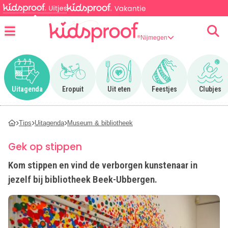
Nijmegen
Menu
Ga naar Uitagenda
Ga naar Eropuit
Ga naar Uit eten
Ga naar Feestjes
Ga n
Uitagenda
Eropuit
Uit eten
Feestjes
Clubjes
Tips
Uitagenda
Museum & bibliotheek
Gek op stippen
Kom stippen en vind de verborgen kunstenaar in
jezelf bij bibliotheek Beek-Ubbergen.