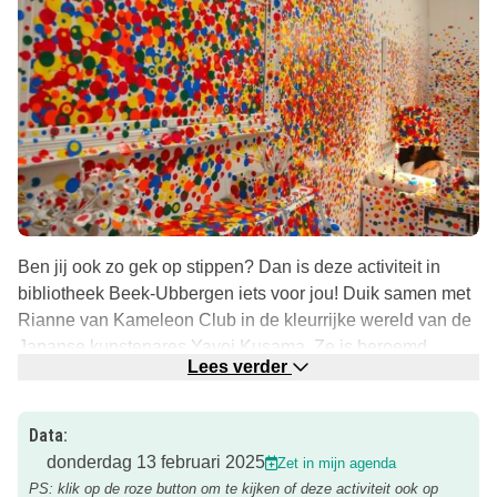
Ben jij ook zo gek op stippen? Dan is deze activiteit in
bibliotheek Beek-Ubbergen iets voor jou! Duik samen met
Rianne van Kameleon Club in de kleurrijke wereld van de
Japanse kunstenares Yayoi Kusama. Ze is beroemd
Lees verder
geworden door haar liefde voor stippen en maakt de
mooiste schilderijen, beelden en zelfs mode, allemaal
bedekt met stippen!
Data:
donderdag 13 februari 2025
Zet in mijn agenda
Over het kleien en stippen
PS: klik op de roze button om te kijken of deze activiteit ook op