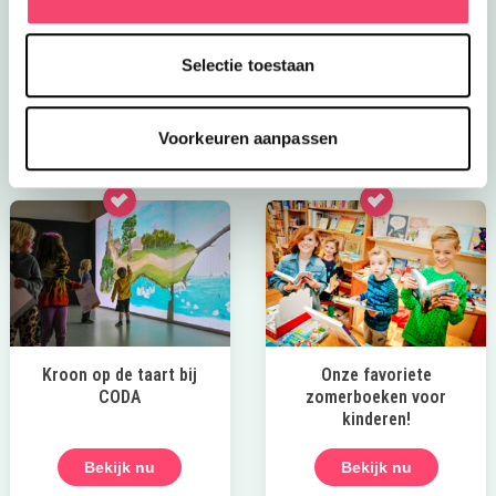
Klauter over rotsen, verken geheime paadjes, maak
een ritje in het treinje en race van de glijbaan. Bij mooi
weer genieten kinderen op de vernieuwde
Selectie toestaan
waterspeelplaats.
Ontdek deze leuke speeltuin
Voorkeuren aanpassen
Kroon op de taart bij
Onze favoriete
CODA
zomerboeken voor
kinderen!
Bekijk nu
Bekijk nu