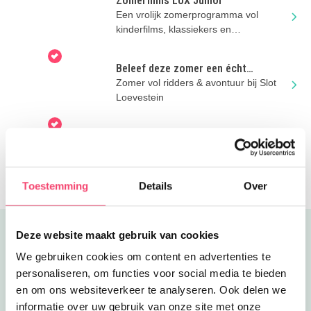
Zomerfilms LUX Junior
Een vrolijk zomerprogramma vol
kinderfilms, klassiekers en
filmavonturen in LUX Nijmegen.
Beleef deze zomer een écht
kasteelavontuur bij Slot Loevestein
Zomer vol ridders & avontuur bij Slot
Loevestein
Zomervakantie bij Orientalis
Beleef in Museumpark Orientalis een
zomer vol verhalen, theater,
Romeinendagen en nog veel meer!
Toestemming
Details
Over
Deze website maakt gebruik van cookies
Uitgelicht
We gebruiken cookies om content en advertenties te
personaliseren, om functies voor social media te bieden
en om ons websiteverkeer te analyseren. Ook delen we
informatie over uw gebruik van onze site met onze