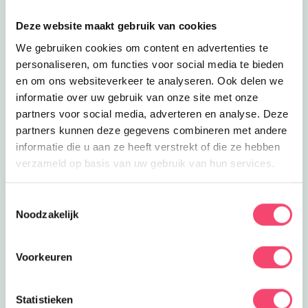
Deze website maakt gebruik van cookies
We gebruiken cookies om content en advertenties te
personaliseren, om functies voor social media te bieden
en om ons websiteverkeer te analyseren. Ook delen we
informatie over uw gebruik van onze site met onze
partners voor social media, adverteren en analyse. Deze
partners kunnen deze gegevens combineren met andere
informatie die u aan ze heeft verstrekt of die ze hebben
verzameld op basis van uw gebruik van hun services.
Speelpret in het groen
Toestemmingsselectie
Ontdek het speelbos van speeltuin De Leemkuil.
Noodzakelijk
Klauter over rotsen, verken geheime paadjes, maak
een ritje in het treinje en race van de glijbaan. Bij mooi
Voorkeuren
weer genieten kinderen op de vernieuwde
waterspeelplaats.
Statistieken
Ontdek deze leuke speeltuin