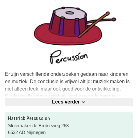
Er zijn verschillende onderzoeken gedaan naar kinderen
en muziek. De conclusie is vrijwel altijd: muziek maken is
niet alleen leuk, maar ook goed voor de ontwikkeling.
Kinderen die muziek maken, schijnen zelfs beter te
Lees verder
kunnen leren.
Veel kinderen vinden muziek spelen samen met andere
Hattrick Percussion
kinderen heel gezellig. Het bevordert zo de sociale
Slotemaker de Bruïneweg 268
contacten. Ook de fijne motoriek wordt geoefend door het
6532 AD Nijmegen