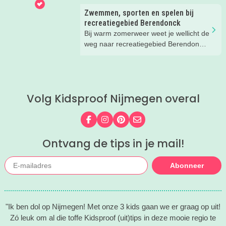
Zwemmen, sporten en spelen bij
recreatiegebied Berendonck
Bij warm zomerweer weet je wellicht de
weg naar recreatiegebied Berendonck
al te vinden. Wist je dat er naast
zwemmen zoveel meer te beleven is
voor het hele gezin bij dit prachtige
recreatiegebied van Leisurelands? Wij
Volg Kidsproof Nijmegen overal
delen onze favoriete tips met je!
Volg ons op Facebook
Volg ons op Instagram
Volg ons op Pinterest
Mail ons
Ontvang de tips in je mail!
Abonneer
"Ik ben dol op Nijmegen! Met onze 3 kids gaan we er graag op uit!
Zó leuk om al die toffe Kidsproof (uit)tips in deze mooie regio te