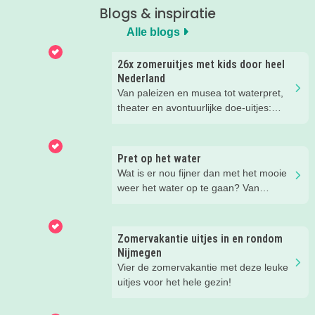
Blogs & inspiratie
Alle blogs
26x zomeruitjes met kids door heel
Nederland
Van paleizen en musea tot waterpret,
theater en avontuurlijke doe-uitjes:
ontdek 26 favoriete zomeruitjes voor
gezinnen door heel Nederland.
Pret op het water
Wat is er nou fijner dan met het mooie
weer het water op te gaan? Van
suppen en kanoën tot een bootje
huren of zwemmen; in deze blog lees
je de leukste tips voor op én in het
Zomervakantie uitjes in en rondom
water.
Nijmegen
Vier de zomervakantie met deze leuke
uitjes voor het hele gezin!