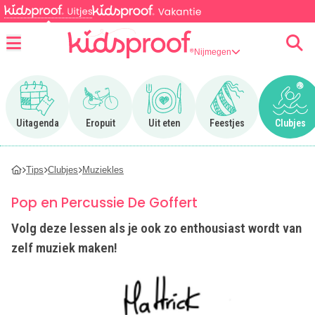
Nijmegen
Menu
Ga naar Uitagenda
Ga naar Eropuit
Ga naar Uit eten
Ga naar Feestjes
Ga n
Uitagenda
Eropuit
Uit eten
Feestjes
Clubjes
Tips
Clubjes
Muziekles
Pop en Percussie De Goffert
Volg deze lessen als je ook zo enthousiast wordt van
zelf muziek maken!