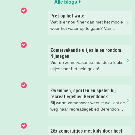
Alle blogs
Pret op het water
Wat is er nou fijner dan met het mooie
weer het water op te gaan? Van
suppen en kanoën tot een bootje
huren of zwemmen; in deze blog lees
je de leukste tips voor op én in het
Zomervakantie uitjes in en rondom
water.
Nijmegen
Vier de zomervakantie met deze leuke
uitjes voor het hele gezin!
Zwemmen, sporten en spelen bij
recreatiegebied Berendonck
Bij warm zomerweer weet je wellicht de
weg naar recreatiegebied Berendonck
al te vinden. Wist je dat er naast
zwemmen zoveel meer te beleven is
voor het hele gezin bij dit prachtige
26x zomeruitjes met kids door heel
recreatiegebied van Leisurelands? Wij