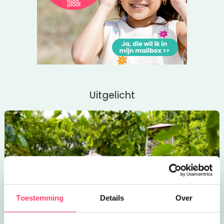
Klik via de roze button gelijk door naar de site voor meer
informatie!
Kijk ook eens in onze
Eropuit rubriek
voor leuke uitjes met
kinderen in en om Nijmegen!
Uitgelicht
Toestemming
Details
Over