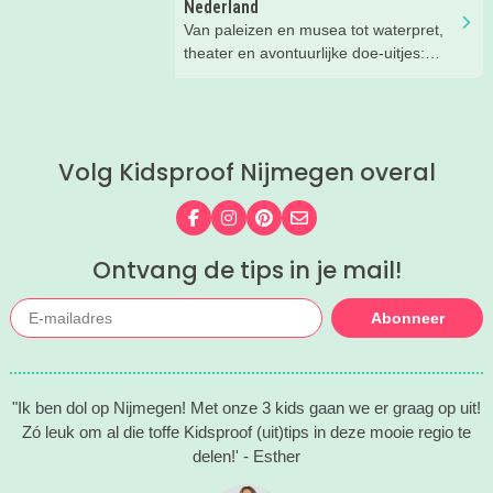
Nederland
delen onze favoriete tips met je!
Van paleizen en musea tot waterpret,
theater en avontuurlijke doe-uitjes:
ontdek 26 favoriete zomeruitjes voor
gezinnen door heel Nederland.
Volg Kidsproof Nijmegen overal
Volg ons op Facebook
Volg ons op Instagram
Volg ons op Pinterest
Mail ons
Ontvang de tips in je mail!
Abonneer
"Ik ben dol op Nijmegen! Met onze 3 kids gaan we er graag op uit!
Zó leuk om al die toffe Kidsproof (uit)tips in deze mooie regio te
delen!' - Esther