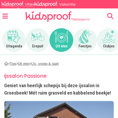
Nijmegen
Menu
Ga naar Uitagenda
Ga naar Eropuit
Ga naar Uit eten
Ga naar Feestjes
Ga n
Uitagenda
Eropuit
Uit eten
Feestjes
Clubjes
Tips
Uit eten
IJs, snoep & taart
ijssalon Passione
Geniet van heerlijk schepijs bij deze ijssalon in
Groesbeek! Mét ruim grasveld en kabbelend beekje!