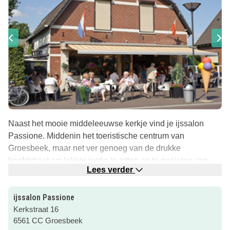
Naast het mooie middeleeuwse kerkje vind je ijssalon
Passione. Middenin het toeristische centrum van
Groesbeek, maar net ver genoeg van de drukke
hoofdstraat om lekker rustig te zitten en te genieten van
Lees verder
een overheerlijke ijscoupe of een van onze koffie- of
theespecialiteiten.
ijssalon Passione
Dit is een gezellige ijssalon in hartje Groesbeek. Sinds
Kerkstraat 16
2009 verkopen Geert en Willeke Arts (Groesbeek) het
6561 CC Groesbeek