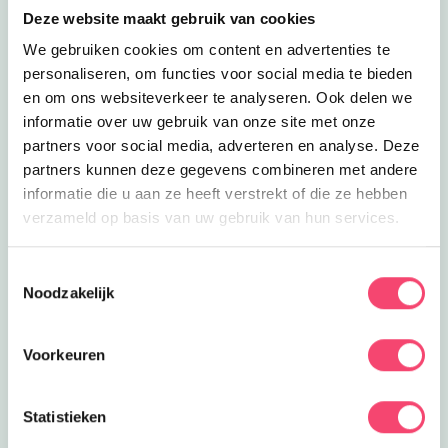
Deze website maakt gebruik van cookies
We gebruiken cookies om content en advertenties te
personaliseren, om functies voor social media te bieden
en om ons websiteverkeer te analyseren. Ook delen we
informatie over uw gebruik van onze site met onze
partners voor social media, adverteren en analyse. Deze
partners kunnen deze gegevens combineren met andere
informatie die u aan ze heeft verstrekt of die ze hebben
verzameld op basis van uw gebruik van hun services.
Speelpret in het groen
Ontdek het speelbos van speeltuin De Leemkuil.
Toestemmingsselectie
Klauter over rotsen, verken geheime paadjes, maak
Noodzakelijk
een ritje in het treinje en race van de glijbaan. Bij mooi
weer genieten kinderen op de vernieuwde
Voorkeuren
waterspeelplaats.
Ontdek deze leuke speeltuin
Statistieken