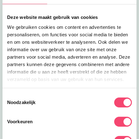
Deze website maakt gebruik van cookies
We gebruiken cookies om content en advertenties te
personaliseren, om functies voor social media te bieden
en om ons websiteverkeer te analyseren. Ook delen we
informatie over uw gebruik van onze site met onze
partners voor social media, adverteren en analyse. Deze
partners kunnen deze gegevens combineren met andere
informatie die u aan ze heeft verstrekt of die ze hebben
verzameld op basis van uw gebruik van hun services.
Speelpret in het groen
Ontdek het speelbos van speeltuin De Leemkuil.
Toestemmingsselectie
Noodzakelijk
Klauter over rotsen, verken geheime paadjes, maak
een ritje in het treinje en race van de glijbaan. Bij mooi
weer genieten kinderen op de vernieuwde
Voorkeuren
waterspeelplaats.
Ontdek deze leuke speeltuin