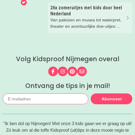
26x zomeruitjes met kids door heel
Nederland
Van paleizen en musea tot waterpret,
theater en avontuurlijke doe-uitjes:
ontdek 26 favoriete zomeruitjes voor
gezinnen door heel Nederland.
Volg Kidsproof Nijmegen overal
Volg ons op Facebook
Volg ons op Instagram
Volg ons op Pinterest
Mail ons
Ontvang de tips in je mail!
Abonneer
"Ik ben dol op Nijmegen! Met onze 3 kids gaan we er graag op uit!
Zó leuk om al die toffe Kidsproof (uit)tips in deze mooie regio te