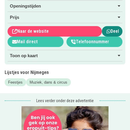
naar de site!
Openingstijden
Kijk voor meer dansfeestjes eens in ons
overzicht
Prijs
Kinderfeestjes: muziek, dans & circus
!
Naar de website
Deel
Mail direct
Telefoonnummer
Toon op kaart
Lijstjes voor Nijmegen
Feestjes
Muziek, dans & circus
Lees verder onder deze advertentie