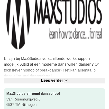
Er zijn bij MaxStudios verschillende workshoppen
mogelijk. Altijd al een moderne dans willen dansen? Of
toch liever hiphop of breakdance? Het kan allemaal bij
deze
allround dansschool
.
Lees verder
De kinderfeestjes kunnen worden gevierd op locatie of in
de dansschool. Bij MaxStudios ben je dus echt aan het
MaxStudios allround dansschool
goede adres voor een swingend en kei leuk kinderfeestje!
Van Rosenburgweg 6
6537 TM Nijmegen
Klik voor meer informatie via de roze button gelijk door