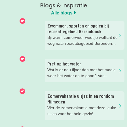
Blogs & inspiratie
Alle blogs
Zwemmen, sporten en spelen bij
recreatiegebied Berendonck
Bij warm zomerweer weet je wellicht de
weg naar recreatiegebied Berendonck
al te vinden. Wist je dat er naast
zwemmen zoveel meer te beleven is
voor het hele gezin bij dit prachtige
Pret op het water
recreatiegebied van Leisurelands? Wij
Wat is er nou fijner dan met het mooie
delen onze favoriete tips met je!
weer het water op te gaan? Van
suppen en kanoën tot een bootje
huren of zwemmen; in deze blog lees
je de leukste tips voor op én in het
Zomervakantie uitjes in en rondom
water.
Nijmegen
Vier de zomervakantie met deze leuke
uitjes voor het hele gezin!