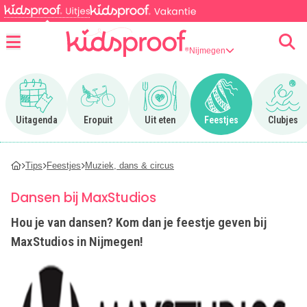
Nijmegen
Menu
Ga naar Uitagenda
Ga naar Eropuit
Ga naar Uit eten
Ga naar Feestjes
Ga n
Uitagenda
Eropuit
Uit eten
Feestjes
Clubjes
Tips
Feestjes
Muziek, dans & circus
Dansen bij MaxStudios
Hou je van dansen? Kom dan je feestje geven bij
MaxStudios in Nijmegen!