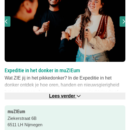
Expeditie in het donker in muZIEum
Wat ZIE jij in het pikkedonker? In de Expeditie in het
donker ontdek je hoe oren, handen en nieuwsgierigheid
het overnemen. Je gaat op pad met een slechtziende of
Lees verder
blinde gids die dit elke dag zo doet: thuis, onderweg of
zelfs op vakantie. Voor even stap je in hún schoenen.
muZIEum
Fototentoonstelling Unseen
Ziekerstraat 6B
6511 LH Nijmegen
Unseen laat je fotografie ervaren zoals je dat nooit eerder