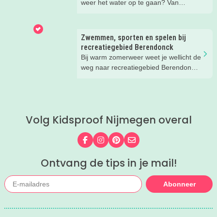
weer het water op te gaan? Van
suppen en kanoën tot een bootje
huren of zwemmen; in deze blog lees
je de leukste tips voor op én in het
Zwemmen, sporten en spelen bij
water.
recreatiegebied Berendonck
Bij warm zomerweer weet je wellicht de
weg naar recreatiegebied Berendonck
al te vinden. Wist je dat er naast
zwemmen zoveel meer te beleven is
voor het hele gezin bij dit prachtige
recreatiegebied van Leisurelands? Wij
Volg Kidsproof Nijmegen overal
delen onze favoriete tips met je!
Volg ons op Facebook
Volg ons op Instagram
Volg ons op Pinterest
Mail ons
Ontvang de tips in je mail!
Abonneer