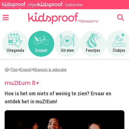
Nijmegen
Menu
Ga naar Uitagenda
Ga naar Eropuit
Ga naar Uit eten
Ga naar Feestjes
Ga n
Uitagenda
Eropuit
Uit eten
Feestjes
Clubjes
Tips
Eropuit
Museum & educatie
muZIEum 8+
Hoe is het om niets of weinig te zien? Ervaar en
ontdek het in muZIEum!