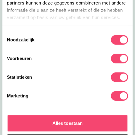
partners kunnen deze gegevens combineren met andere
informatie die u aan ze heeft verstrekt of die ze hebben
verzameld op basis van uw gebruik van hun services.
Toestemmingsselectie
Noodzakelijk
Voorkeuren
Statistieken
Marketing
Speelpret in het groen
Ontdek het speelbos van speeltuin De Leemkuil.
Klauter over rotsen, verken geheime paadjes, maak
een ritje in het treinje en race van de glijbaan. Bij mooi
Alles toestaan
weer genieten kinderen op de vernieuwde