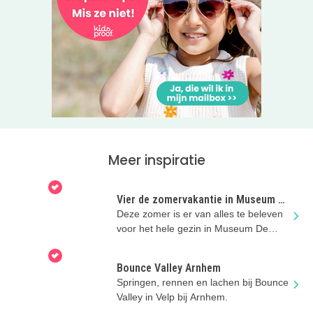
leukste tips voor ouders en kids
!
Meer inspiratie
Vier de zomervakantie in Museum De
Bastei
Deze zomer is er van alles te beleven
voor het hele gezin in Museum De
Bastei!
Bounce Valley Arnhem
Springen, rennen en lachen bij Bounce
Valley in Velp bij Arnhem.