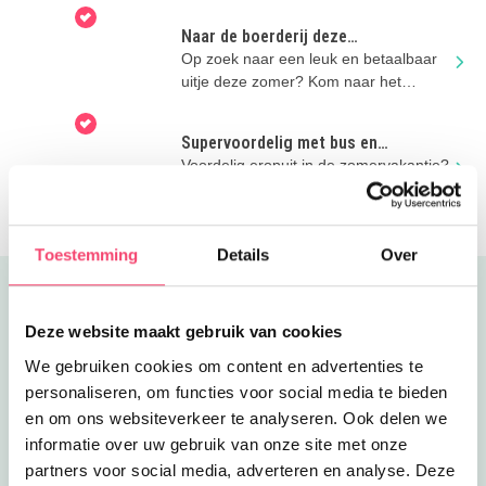
Naar de boerderij deze
zomervakantie!
Op zoek naar een leuk en betaalbaar
uitje deze zomer? Kom naar het
boerenerf!
Supervoordelig met bus en
regionale trein
Voordelig eropuit in de zomervakantie?
Beter pak je de bus of trein met hoge
kortingen!
Toestemming
Details
Over
Uitgelicht
Deze website maakt gebruik van cookies
We gebruiken cookies om content en advertenties te
personaliseren, om functies voor social media te bieden
en om ons websiteverkeer te analyseren. Ook delen we
informatie over uw gebruik van onze site met onze
partners voor social media, adverteren en analyse. Deze