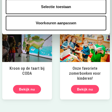
waterspeelplaats.
Selectie toestaan
Ontdek deze leuke speeltuin
Voorkeuren aanpassen
Kroon op de taart bij
Onze favoriete
CODA
zomerboeken voor
kinderen!
Bekijk nu
Bekijk nu