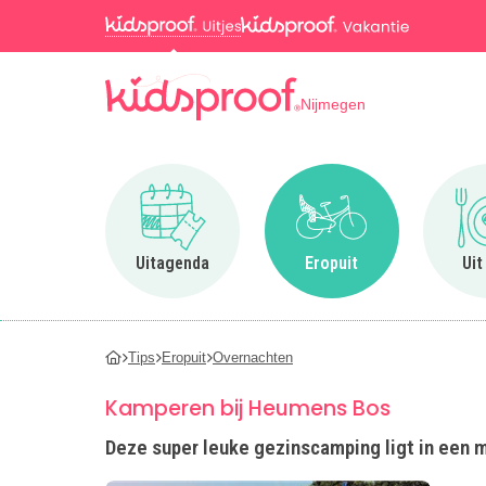
Nijmegen
Ga naar Uitagenda
Ga naar Eropuit
Uitagenda
Eropuit
Uit
Tips
Eropuit
Overnachten
Kamperen bij Heumens Bos
Deze super leuke gezinscamping ligt in een m