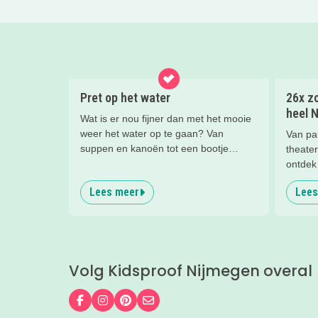
Pret op het water
26x zo
heel 
Wat is er nou fijner dan met het mooie
weer het water op te gaan? Van
Van pa
suppen en kanoën tot een bootje
theater
huren of zwemmen; in deze blog lees
ontdek 
je de leukste tips voor op én in het
gezinn
Lees meer
Lees
water.
Volg Kidsproof Nijmegen overal
Volg ons op Facebook
Volg ons op Instagram
Volg ons op Pinterest
Mail ons