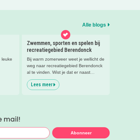
Alle blogs
Zwemmen, sporten en spelen bij
recreatiegebied Berendonck
 leuke
Bij warm zomerweer weet je wellicht de
weg naar recreatiegebied Berendonck
al te vinden. Wist je dat er naast
zwemmen zoveel meer te beleven is
Lees meer
voor het hele gezin bij dit prachtige
recreatiegebied van Leisurelands? Wij
delen onze favoriete tips met je!
e mail!
Abonneer