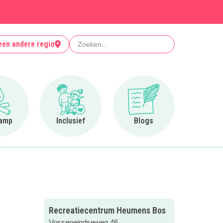
Zoeken
een andere regio
Ga naar Op kamp
Ga naar Inclusief
Ga naar Blogs
amp
Inclusief
Blogs
Recreatiecentrum Heumens Bos
Vosseneindseweg 46