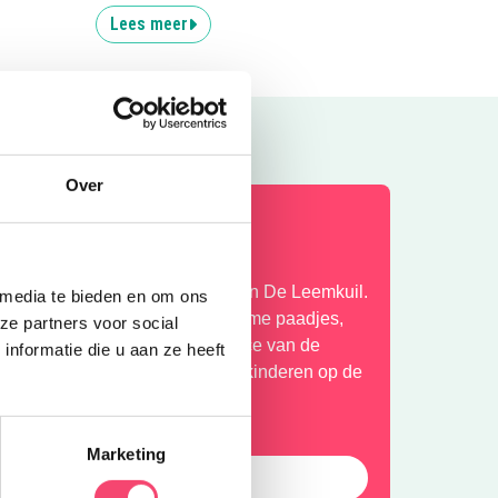
Lees meer
Over
peelpret in het groen
ntdek het speelbos van speeltuin De Leemkuil.
 media te bieden en om ons
lauter over rotsen, verken geheime paadjes,
ze partners voor social
aak een ritje in het treinje en race van de
nformatie die u aan ze heeft
lijbaan. Bij mooi weer genieten kinderen op de
ernieuwde waterspeelplaats.
Marketing
Ontdek deze leuke speeltuin