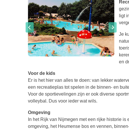
Rec
gezi
ligt 
verg
Je k
natuu
toeri
kere
en d
Voor de kids
Er is het hier van alles te doen: van lekker wate
een recreatieplas tot spelen in de binnen- en bui
Voor de sportievelingen zijn er ook diverse sport
volleybal. Dus voor ieder wat wils.
Omgeving
In het Rijk van Nijmegen met een rijke historie is
omgeving, het Heumense bos en vennen, binnen-