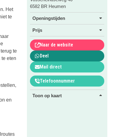
6582 BR Heumen
n. Het
iet te
Openingstijden
Prijs
maar
de
Naar de website
terug te
Deel
 te eten
Mail direct
Telefoonnummer
stellen,
Toon op kaart
ton en
lroutes