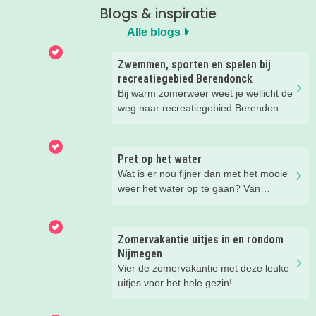
Blogs & inspiratie
Alle blogs
Zwemmen, sporten en spelen bij
recreatiegebied Berendonck
Bij warm zomerweer weet je wellicht de
weg naar recreatiegebied Berendonck
al te vinden. Wist je dat er naast
zwemmen zoveel meer te beleven is
voor het hele gezin bij dit prachtige
Pret op het water
recreatiegebied van Leisurelands? Wij
Wat is er nou fijner dan met het mooie
delen onze favoriete tips met je!
weer het water op te gaan? Van
suppen en kanoën tot een bootje
huren of zwemmen; in deze blog lees
je de leukste tips voor op én in het
Zomervakantie uitjes in en rondom
water.
Nijmegen
Vier de zomervakantie met deze leuke
uitjes voor het hele gezin!