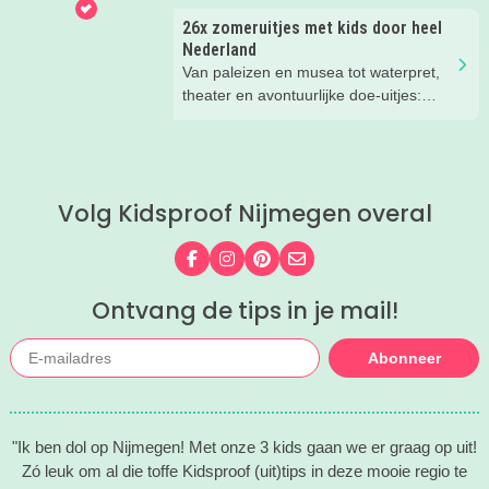
26x zomeruitjes met kids door heel
Nederland
Van paleizen en musea tot waterpret,
theater en avontuurlijke doe-uitjes:
ontdek 26 favoriete zomeruitjes voor
gezinnen door heel Nederland.
Volg Kidsproof Nijmegen overal
Volg ons op Facebook
Volg ons op Instagram
Volg ons op Pinterest
Mail ons
Ontvang de tips in je mail!
Abonneer
"Ik ben dol op Nijmegen! Met onze 3 kids gaan we er graag op uit!
Zó leuk om al die toffe Kidsproof (uit)tips in deze mooie regio te