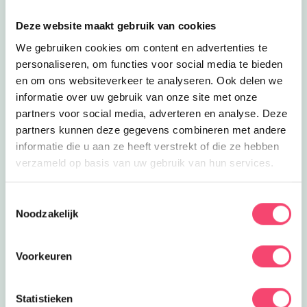
Deze website maakt gebruik van cookies
We gebruiken cookies om content en advertenties te
personaliseren, om functies voor social media te bieden
en om ons websiteverkeer te analyseren. Ook delen we
informatie over uw gebruik van onze site met onze
partners voor social media, adverteren en analyse. Deze
partners kunnen deze gegevens combineren met andere
informatie die u aan ze heeft verstrekt of die ze hebben
verzameld op basis van uw gebruik van hun services.
Speelpret in het groen
Toestemmingsselectie
Ontdek het speelbos van speeltuin De Leemkuil.
Noodzakelijk
Klauter over rotsen, verken geheime paadjes, maak
een ritje in het treinje en race van de glijbaan. Bij mooi
Voorkeuren
weer genieten kinderen op de vernieuwde
waterspeelplaats.
Statistieken
Ontdek deze leuke speeltuin