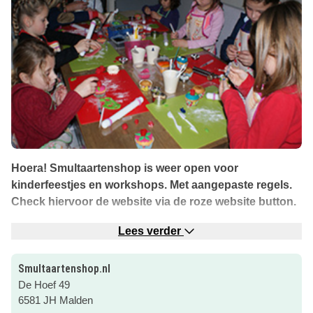
Hoera! Smultaartenshop is weer open voor
kinderfeestjes en workshops. Met aangepaste regels.
Check hiervoor de website via de roze website button.
Wat leuk!
Smultaartenshop.nl
organiseert ook
Lees verder
kinderfeestjes! Kies voor een mini-taarten workshop,
cupcake workshop of cakepop workshop. Je krijgt eerst
Smultaartenshop.nl
uitleg van de verschillende stapjes en methodes om een
De Hoef 49
mooie taart, cupcake of cakepop te maken. In alle gevallen
6581 JH Malden