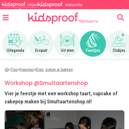
Nijmegen
Menu
Ga naar Uitagenda
Ga naar Eropuit
Ga naar Uit eten
Ga naar Feestjes
Ga n
Uitagenda
Eropuit
Uit eten
Feestjes
Clubjes
Tips
Feestjes
Eten, koken & bakken
Workshop @Smultaartenshop
Vier je feestje met een workshop taart, cupcake of
cakepop maken bij Smultaartenshop.nl!